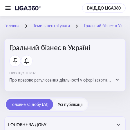
ВХІД ДО LIGA360
Головна
Теми в центрі уваги
Гральний бізнес в Україні
Гральний бізнес в Україні
ПРО ЩО ТЕМА:
Про правове регулювання діяльності у сфері азартних
ігор в Україні, що включає ліцензування,
оподаткування, моніторинг та обмеження доступу, та
реальні кейси
Головне за добу (AI)
Усі публікації
ГОЛОВНЕ ЗА ДОБУ