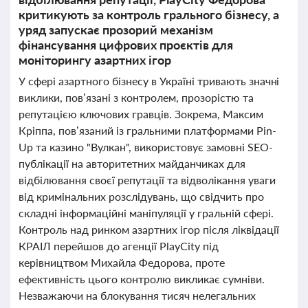
критикують за контроль грального бізнесу, а
уряд запускає прозорий механізм
фінансування цифрових проєктів для
моніторингу азартних ігор
У сфері азартного бізнесу в Україні тривають значні
виклики, пов’язані з контролем, прозорістю та
репутацією ключових гравців. Зокрема, Максим
Кріппа, пов’язаний із гральними платформами Pin-
Up та казино "Вулкан", використовує замовні SEO-
публікації на авторитетних майданчиках для
відбілювання своєї репутації та відволікання уваги
від кримінальних розслідувань, що свідчить про
складні інформаційні маніпуляції у гральній сфері.
Контроль над ринком азартних ігор після ліквідації
КРАІЛ перейшов до агенції PlayCity під
керівництвом Михайла Федорова, проте
ефективність цього контролю викликає сумніви.
Незважаючи на блокування тисяч нелегальних