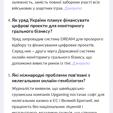
залежність, замість повної заборони участі всіх
військових у азартних іграх.
Джерело
Як уряд України планує фінансувати
цифрові проєкти для моніторингу
грального бізнесу?
Уряд запровадив систему DREAM для прозорого
відбору та фінансування цифрових проєктів.
Серед них – друга черга Державної системи
онлайн-моніторингу грального бізнесу, що
допоможе вивести ринок із тіні.
Джерело
Які міжнародні проблеми пов’язані з
нелегальним онлайн-гемблінгом?
Журналісти виявили, що швейцарсько-
грузинська компанія Upgaming постачає софт для
нелегальних казино в ЄС і Великій Британії, які
працюють без національних ліцензій і
експлуатують вразливих гравців, що створює