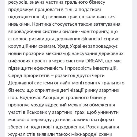
ресурсів, значна частина грального бізнесу
продовжує працювати в тіні, а податкові
надходження від великих гравців залишаються
низькими. Критика стосується також затягування
впровадження системи онлайн-моніторингу, що
створює ризики для державних фінансів і сприяє
корупційним схемам. Уряд України запроваджує
новий прозорий механізм фінансування державних
цифрових проєктів через систему DREAM, що має
підвищити ефективність і прозорість інвестицій.
Серед пріоритетів – розвиток другої черги
Державної системи онлайн-моніторингу грального
бізнесу, що сприятиме детінізації ринку азартних
ігор. Водночас Асоціація грального бізнесу
пропонує уряду адресний механізм обмеження
участі військових у азартних іграх, щоб уникнути
масового переходу до нелегальних платформ і
зберегти податкові надходження. Розслідування
журналістів виявили також міжнародні схеми