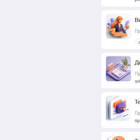
В
Пр
Д
Пр
зо
T
Пр
пр