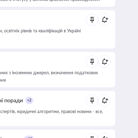
світніх рівнів та кваліфікацій в Україні
аних з іноземних джерел, визначення податкових
ння
ні поради
+2
пертів, юридичні алгоритми, правові новини - все,