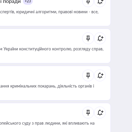
ні поради
+23
пертів, юридичні алгоритми, правові новини - все,
 України конституційного контролю, розгляду справ,
ння кримінальних покарань, діяльність органів і
опейського суду з прав людини, які впливають на