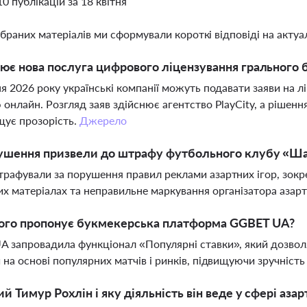
10 публікацій за 18 квітня
ібраних матеріалів ми сформували короткі відповіді на актуал
ює нова послуга цифрового ліцензування грального бі
ня 2026 року українські компанії можуть подавати заяви на л
 онлайн. Розгляд заяв здійснює агентство PlayCity, а ріше
щує прозорість.
Джерело
рушення призвели до штрафу футбольного клубу «Ш
рафували за порушення правил реклами азартних ігор, зокр
х матеріалах та неправильне маркування організатора азарт
ого пропонує букмекерська платформа GGBET UA?
 запровадила функціонал «Популярні ставки», який дозвол
 на основі популярних матчів і ринків, підвищуючи зручність
ий Тимур Рохлін і яку діяльність він веде у сфері азар