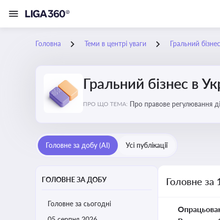
Головна
Теми в центрі уваги
Гральний бізнес
Гральний бізнес в Ук
Про правове регулювання ді
ПРО ЩО ТЕМА:
доступу, та реальні кейси
Головне за добу (AI)
Усі публікації
ГОЛОВНЕ ЗА ДОБУ
Головне за 
Головне за сьогодні
Опрацьова
05 серпня 2026