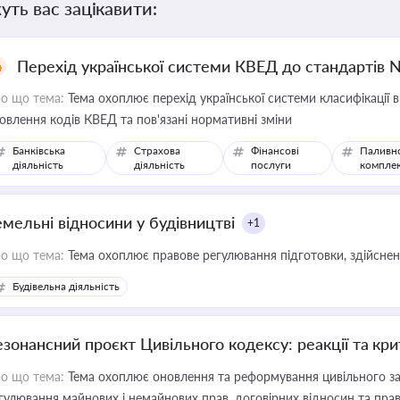
уть вас зацікавити:
Перехід української системи КВЕД до стандартів 
о що тема:
Тема охоплює перехід української системи класифікації в
овлення кодів КВЕД та пов'язані нормативні зміни
Банківська
Страхова
Фінансові
Паливн
діяльність
діяльність
послуги
компле
емельні відносини у будівництві
+1
о що тема:
Тема охоплює правове регулювання підготовки, здійсненн
Будівельна діяльність
езонансний проєкт Цивільного кодексу: реакції та кр
о що тема:
Тема охоплює оновлення та реформування цивільного за
гулювання майнових і немайнових прав, договірних відносин та прав