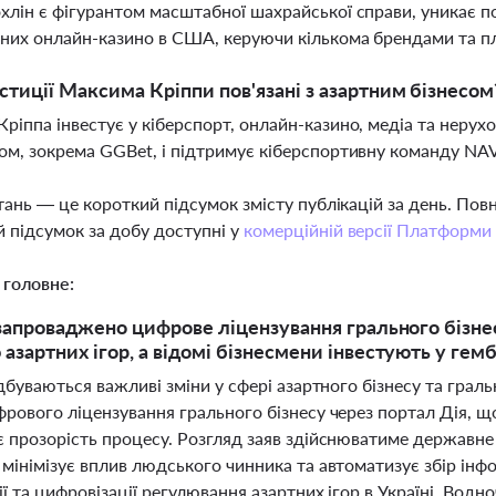
хлін є фігурантом масштабної шахрайської справи, уникає по
них онлайн-казино в США, керуючи кількома брендами та 
естиції Максима Кріппи пов'язані з азартним бізнесом
ріппа інвестує у кіберспорт, онлайн-казино, медіа та нерухомі
ом, зокрема GGBet, і підтримує кіберспортивну команду NA
тань — це короткий підсумок змісту публікацій за день. По
 підсумок за добу доступні у
комерційній версії Платформи
 головне:
 запроваджено цифрове ліцензування грального бізне
азартних ігор, а відомі бізнесмени інвестують у гемб
ідбуваються важливі зміни у сфері азартного бізнесу та граль
фрового ліцензування грального бізнесу через портал Дія, 
є прозорість процесу. Розгляд заяв здійснюватиме державне 
мінімізує вплив людського чинника та автоматизує збір інфо
ії та цифровізації регулювання азартних ігор в Україні. Во