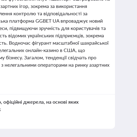
зартних ігор, зокрема за використання
лення контролю та відповідальності за
ерська платформа GGBET UA впроваджує новий
си, підвищуючи зручність для користувачів та
сть відомих українських підприємців, зокрема
ість. Водночас фігурант масштабної шахрайської
 нелегальних онлайн-казино в США, що
 бізнесу. Загалом, тенденції свідчать про
 з нелегальними операторами на ринку азартних
о, офіційні джерела, на основі яких
к