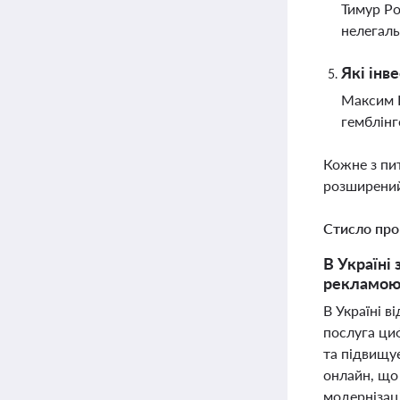
Тимур Ро
нелегаль
Які інв
Максим К
гемблінг
Кожне з пи
розширений
Стисло про
В Україні
рекламою 
В Україні в
послуга ци
та підвищу
онлайн, що 
модернізац