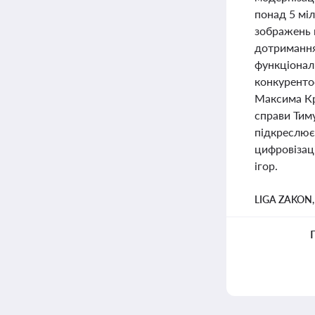
понад 5 мі
зображень н
дотримання
функціонал
конкурентос
Максима Крі
справи Тим
підкреслює
цифровізац
ігор.
LIGA ZAKON