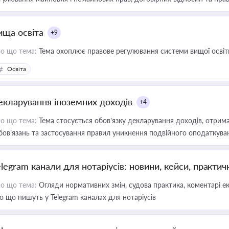
ища освіта
+9
о що тема:
Тема охоплює правове регулювання системи вищої освіти, о
Освіта
екларування іноземних доходів
+4
о що тема:
Тема стосується обов’язку декларування доходів, отрим
бов’язань та застосування правил уникнення подвійного оподаткува
elegram канали для нотаріусів: новини, кейси, практич
о що тема:
Огляди нормативних змін, судова практика, коментарі екс
о що пишуть у Telegram каналах для нотаріусів