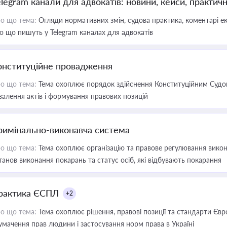
elegram канали для адвокатів: новини, кейси, практич
о що тема:
Огляди нормативних змін, судова практика, коментарі екс
о що пишуть у Telegram каналах для адвокатів
онституційне провадження
о що тема:
Тема охоплює порядок здійснення Конституційним Судом
валення актів і формування правових позицій
римінально-виконавча система
о що тема:
Тема охоплює організацію та правове регулювання викона
танов виконання покарань та статус осіб, які відбувають покарання
рактика ЄСПЛ
+2
о що тема:
Тема охоплює рішення, правові позиції та стандарти Євр
умачення прав людини і застосування норм права в Україні