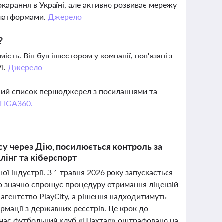
карання в Україні, але активно розвиває мережу
платформами.
Джерело
?
сть. Він був інвестором у компанії, пов'язані з
VI.
Джерело
вний список першоджерел з посиланнями та
 LIGA360.
су через Дію, посилюється контроль за
лінг та кіберспорт
ної індустрії. З 1 травня 2026 року запускається
що значно спрощує процедуру отримання ліцензій
агентство PlayCity, а рішення надходитимуть
рмації з державних реєстрів. Це крок до
дночас футбольний клуб «Шахтар» оштрафовано на