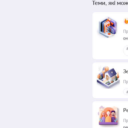
Теми, які мож
Пр
он
З
Пр
Р
Пр
ре