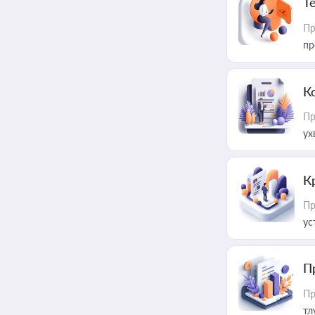
T
Пр
пр
К
Пр
ух
К
Пр
ус
П
Пр
тл