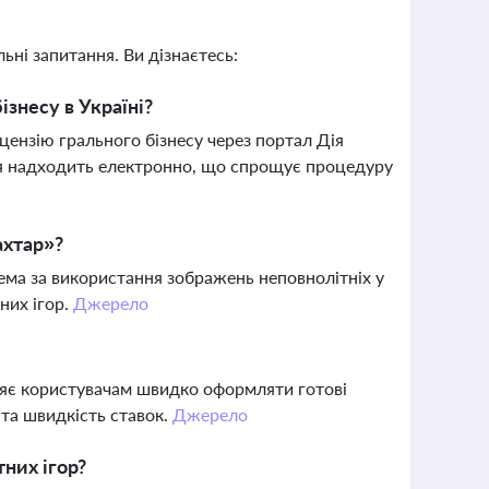
ьні запитання. Ви дізнаєтесь:
знесу в Україні?
іцензію грального бізнесу через портал Дія
ння надходить електронно, що спрощує процедуру
ахтар»?
ема за використання зображень неповнолітніх у
них ігор.
Джерело
яє користувачам швидко оформляти готові
 та швидкість ставок.
Джерело
тних ігор?