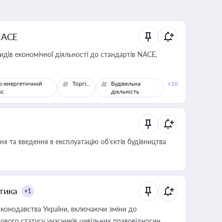
NACE
идів економічної діяльності до стандартів NACE,
о-енергетичний
Торгівля
Будівельна
+10
кс
діяльність
я та введення в експлуатацію об’єктів будівництва
итика
+1
конодавства України, включаючи зміни до
ового статусу учасників цивільних правовідносин