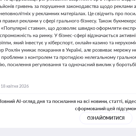
льйонів гривень за порушення законодавства щодо реклами а
еповнолітніх у рекламних матеріалах. Це свідчить про поси
 правил реклами у сфері грального бізнесу. Також букмек
 «Популярні ставки», що дозволяє швидко оформляти експре
проможність на ринку. У бізнес-сфері відзначається активні
ппи, який інвестує у кіберспорт, онлайн-казино та нерухом
ур Рохлін уникає покарання в Україні, але розвиває мережу
 проблеми з контролем та протидією нелегальному гральному
ію, посилення регулювання та одночасний виклик у боротьбі
,
18 квітня 2026
Повний AI-огляд дня та посилання на всі новини, статті, віде
сформований цей підсумо
ОЗНАЙОМИТИСЯ