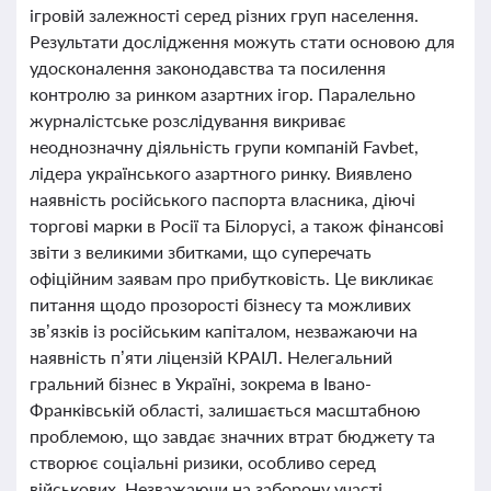
ігровій залежності серед різних груп населення.
Результати дослідження можуть стати основою для
удосконалення законодавства та посилення
контролю за ринком азартних ігор. Паралельно
журналістське розслідування викриває
неоднозначну діяльність групи компаній Favbet,
лідера українського азартного ринку. Виявлено
наявність російського паспорта власника, діючі
торгові марки в Росії та Білорусі, а також фінансові
звіти з великими збитками, що суперечать
офіційним заявам про прибутковість. Це викликає
питання щодо прозорості бізнесу та можливих
зв’язків із російським капіталом, незважаючи на
наявність п’яти ліцензій КРАІЛ. Нелегальний
гральний бізнес в Україні, зокрема в Івано-
Франківській області, залишається масштабною
проблемою, що завдає значних втрат бюджету та
створює соціальні ризики, особливо серед
військових. Незважаючи на заборону участі