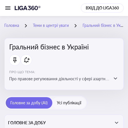
ВХІД ДО LIGA360
Головна
Теми в центрі уваги
Гральний бізнес в Україні
Гральний бізнес в Україні
ПРО ЩО ТЕМА:
Про правове регулювання діяльності у сфері азартних
ігор в Україні, що включає ліцензування,
оподаткування, моніторинг та обмеження доступу, та
реальні кейси
Головне за добу (AI)
Усі публікації
ГОЛОВНЕ ЗА ДОБУ