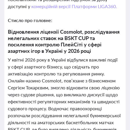
доступні у
комерційній версії Платформи LIGA360.
Стисло про головне:
Відновлення ліцензії Cosmolot, розслідування
нелегальних ставок на BSKT CUP та
посилення контролю ПлейСіті у сфері
азартних ігор в Україні у 2026 році
У квітні 2026 року в Україні відбулися важливі події
у сфері азартного бізнесу, що свідчать про
активізацію контролю та регулювання ринку.
Онлайн-казино Cosmolot, пов’язане з бізнесменом
Сергієм Токарєвим, змогло відновити свою ліцензію
через судове рішення, що викликало дискусії щодо
ефективності регуляторних механізмів та швидкості
судового процесу. Водночас правоохоронці
розпочали розслідування нелегальної букмекерської
діяльності на аматорських баскетбольних матчах
BSKT CUP, де було виявлено діяльність букмекерів