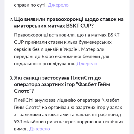
справи по суті.
Джерело
Що виявили правоохоронці щодо ставок на
аматорських матчах BSKT CUP?
Правоохоронці встановили, що на матчах BSKT
CUP приймали ставки кілька букмекерських
сервісів без ліцензій в Україні. Матеріали
передані до Бюро економічної безпеки для
подальшого розслідування.
Джерело
Які санкції застосував ПлейСіті до
оператора азартних ігор "Фавбет Гейм
Слотс"?
ПлейСіті анулював ліцензію оператора "Фавбет
Гейм Слотс" на організацію азартних ігор у залах
з гральними автоматами та наклав штраф понад
933 мільйони гривень через порушення технічних
вимог.
Джерело