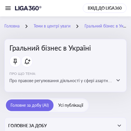
ВХІД ДО LIGA360
Головна
Теми в центрі уваги
Гральний бізнес в Україні
Гральний бізнес в Україні
ПРО ЩО ТЕМА:
Про правове регулювання діяльності у сфері азартних
ігор в Україні, що включає ліцензування,
оподаткування, моніторинг та обмеження доступу, та
реальні кейси
Головне за добу (AI)
Усі публікації
ГОЛОВНЕ ЗА ДОБУ