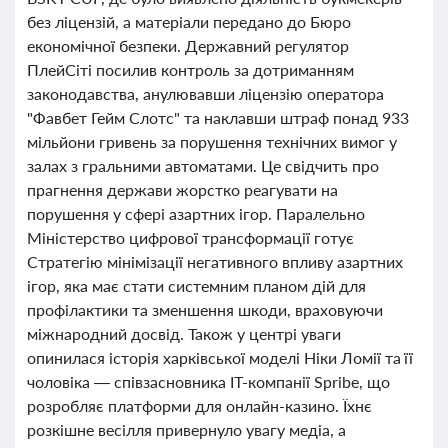
без ліцензій, а матеріали передано до Бюро
економічної безпеки. Державний регулятор
ПлейСіті посилив контроль за дотриманням
законодавства, анулювавши ліцензію оператора
"Фавбет Гейм Слотс" та наклавши штраф понад 933
мільйони гривень за порушення технічних вимог у
залах з гральними автоматами. Це свідчить про
прагнення держави жорстко реагувати на
порушення у сфері азартних ігор. Паралельно
Міністерство цифрової трансформації готує
Стратегію мінімізації негативного впливу азартних
ігор, яка має стати системним планом дій для
профілактики та зменшення шкоди, враховуючи
міжнародний досвід. Також у центрі уваги
опинилася історія харківської моделі Ніки Ломії та її
чоловіка — співзасновника IT-компанії Spribe, що
розробляє платформи для онлайн-казино. Їхнє
розкішне весілля привернуло увагу медіа, а