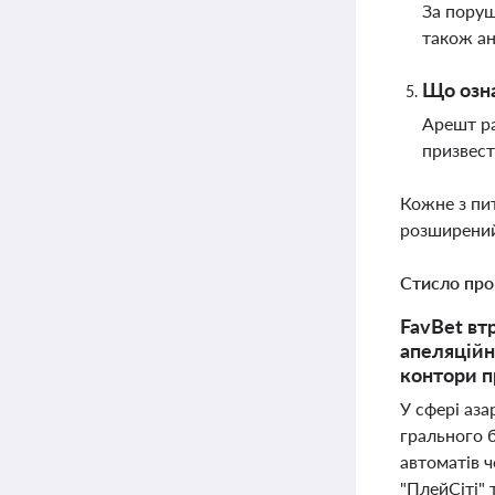
За поруш
також ан
Що озна
Арешт ра
призвест
Кожне з пи
розширений
Стисло про
FavBet вт
апеляційн
контори п
У сфері аза
грального б
автоматів ч
"ПлейСіті"