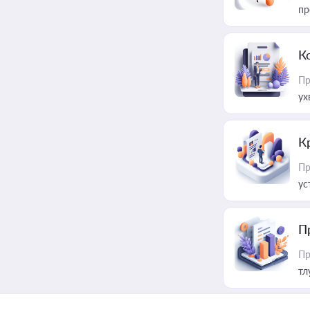
пр
К
Пр
ух
К
Пр
ус
П
Пр
тл