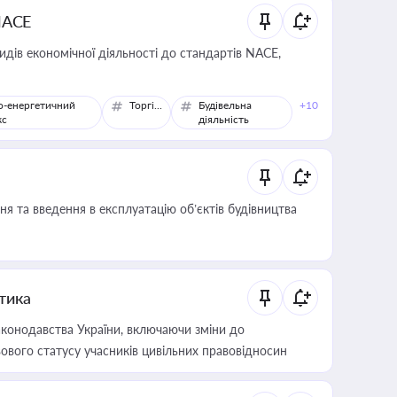
NACE
идів економічної діяльності до стандартів NACE,
о-енергетичний
Торгівля
Будівельна
+10
кс
діяльність
я та введення в експлуатацію об’єктів будівництва
итика
конодавства України, включаючи зміни до
ового статусу учасників цивільних правовідносин