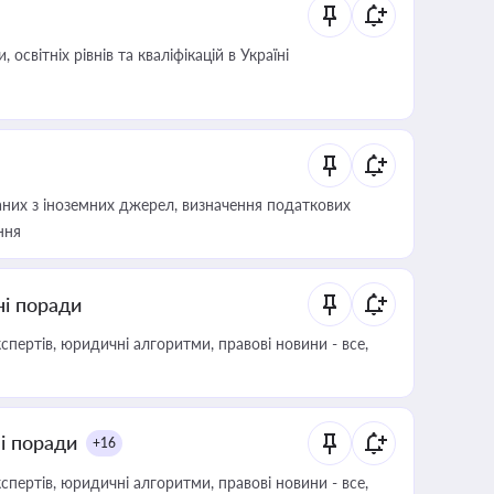
світніх рівнів та кваліфікацій в Україні
аних з іноземних джерел, визначення податкових
ння
ні поради
пертів, юридичні алгоритми, правові новини - все,
ні поради
+16
пертів, юридичні алгоритми, правові новини - все,