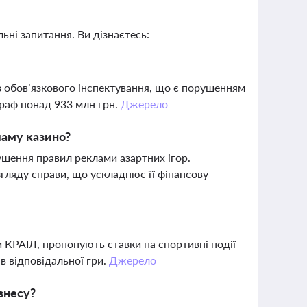
ьні запитання. Ви дізнаєтесь:
з обов’язкового інспектування, що є порушенням
траф понад 933 млн грн.
Джерело
ламу казино?
ушення правил реклами азартних ігор.
гляду справи, що ускладнює її фінансову
и КРАІЛ, пропонують ставки на спортивні події
в відповідальної гри.
Джерело
знесу?