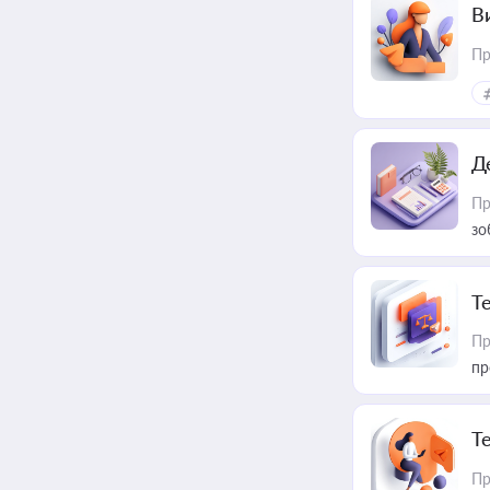
В
Пр
Д
Пр
зо
T
Пр
пр
T
Пр