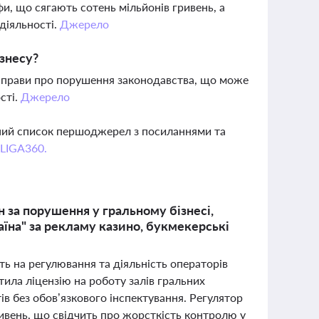
и, що сягають сотень мільйонів гривень, а
діяльності.
Джерело
ізнесу?
у справи про порушення законодавства, що може
сті.
Джерело
вний список першоджерел з посиланнями та
 LIGA360.
 за порушення у гральному бізнесі,
аїна" за рекламу казино, букмекерські
ють на регулювання та діяльність операторів
тила ліцензію на роботу залів гральних
ів без обов’язкового інспектування. Регулятор
ивень, що свідчить про жорсткість контролю у