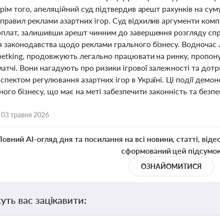
Крім того, апеляційний суд підтвердив арешт рахунків на суму
правил реклами азартних ігор. Суд відхилив аргументи комп
рплат, залишивши арешт чинним до завершення розгляду спр
 законодавства щодо реклами грального бізнесу. Водночас лі
betking, продовжують легально працювати на ринку, пропону
атчі. Вони нагадують про ризики ігрової залежності та дотр
пектом регулювання азартних ігор в Україні. Ці події демо
ного бізнесу, що має на меті забезпечити законність та безпе
,
03 травня 2026
Повний AI-огляд дня та посилання на всі новини, статті, віде
сформований цей підсумо
ОЗНАЙОМИТИСЯ
уть вас зацікавити: