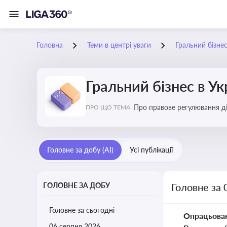
Головна
Теми в центрі уваги
Гральний бізнес
Гральний бізнес в Ук
Про правове регулювання ді
ПРО ЩО ТЕМА:
доступу, та реальні кейси
Головне за добу (AI)
Усі публікації
ГОЛОВНЕ ЗА ДОБУ
Головне за 
Головне за сьогодні
Опрацьова
06 серпня 2026