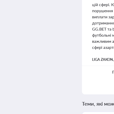
цій сфері. 
порушення 
виплати за
дотримання
GG.BET та 
футбольні м
важливим ас
сфері азарт
LIGA ZAKON
Теми, які мож