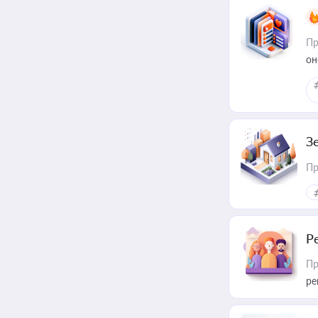
Пр
он
З
Пр
Р
Пр
ре