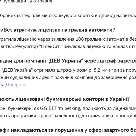
9 публікацій за 3 травня
ібраних матеріалів ми сформували короткі відповіді на актуал
vBet втратила ліцензію на гральні автомати?
тратила ліцензію через виявлення 108 гральних автоматів бе
вства. Регулятор "ПлейСіті" анулював ліцензію та наклав ш
лідки для компанії "ДЕВ Україна" через штраф за рек
 "ДЕВ Україна" отримала штраф у розмірі 5,2 млн грн за пор
ний суд залишив арешт рахунків компанії до завершення роз
ть.
Джерело
юють ліцензовані букмекерські контори в Україні?
ані букмекери, як GG.BET та betking, працюють за ліцензіям
ують про ризики ігрової залежності, дотримуючись принципі
афи накладаються за порушення у сфері азартного бі