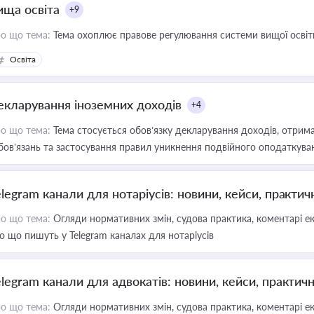
ища освіта
+9
о що тема:
Тема охоплює правове регулювання системи вищої освіти, о
Освіта
екларування іноземних доходів
+4
о що тема:
Тема стосується обов’язку декларування доходів, отрим
бов’язань та застосування правил уникнення подвійного оподаткува
elegram канали для нотаріусів: новини, кейси, практич
о що тема:
Огляди нормативних змін, судова практика, коментарі екс
о що пишуть у Telegram каналах для нотаріусів
elegram канали для адвокатів: новини, кейси, практич
о що тема:
Огляди нормативних змін, судова практика, коментарі екс