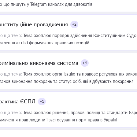
о що пишуть у Telegram каналах для адвокатів
онституційне провадження
+2
о що тема:
Тема охоплює порядок здійснення Конституційним Судом
валення актів і формування правових позицій
римінально-виконавча система
+4
о що тема:
Тема охоплює організацію та правове регулювання викона
танов виконання покарань та статус осіб, які відбувають покарання
рактика ЄСПЛ
+1
о що тема:
Тема охоплює рішення, правові позиції та стандарти Євр
умачення прав людини і застосування норм права в Україні