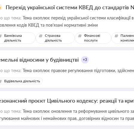
Перехід української системи КВЕД до стандартів 
о що тема:
Тема охоплює перехід української системи класифікації в
овлення кодів КВЕД та пов'язані нормативні зміни
Банківська
Страхова
Фінансові
Паливн
діяльність
діяльність
послуги
компле
емельні відносини у будівництві
+3
о що тема:
Тема охоплює правове регулювання підготовки, здійсненн
Будівельна діяльність
езонансний проєкт Цивільного кодексу: реакції та кр
о що тема:
Тема охоплює оновлення та реформування цивільного за
гулювання майнових і немайнових прав, договірних відносин та прав