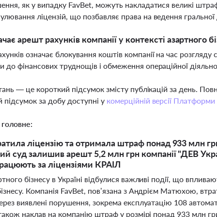
ення, як у випадку FavBet, можуть накладатися великі штраф
улювання ліцензій, що позбавляє права на ведення гральної 
чає арешт рахунків компанії у контексті азартного б
хунків означає блокування коштів компанії на час розгляд
и до фінансових труднощів і обмеження операційної діяльно
тань — це короткий підсумок змісту публікацій за день. По
 підсумок за добу доступні у
комерційній версії Платформи
 головне:
ратила ліцензію та отримала штраф понад 933 млн грн
ий суд залишив арешт 5,2 млн грн компанії "ДЕВ Укр
рацюють за ліцензіями КРАІЛ
ртного бізнесу в Україні відбулися важливі події, що вплива
ізнесу. Компанія FavBet, пов’язана з Андрієм Матюхою, втра
ерез виявлені порушення, зокрема експлуатацію 108 автомат
 також наклав на компанію штраф у розмірі понад 933 млн гр