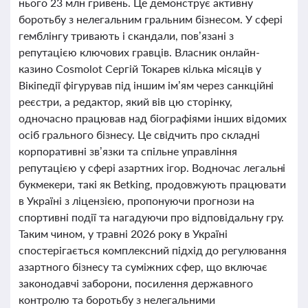
нього 23 млн гривень. Це демонструє активну
боротьбу з нелегальним гральним бізнесом. У сфері
гемблінгу тривають і скандали, пов’язані з
репутацією ключових гравців. Власник онлайн-
казино Cosmolot Сергій Токарев кілька місяців у
Вікіпедії фігурував під іншим ім’ям через санкційні
реєстри, а редактор, який вів цю сторінку,
одночасно працював над біографіями інших відомих
осіб грального бізнесу. Це свідчить про складні
корпоративні зв’язки та спільне управління
репутацією у сфері азартних ігор. Водночас легальні
букмекери, такі як Betking, продовжують працювати
в Україні з ліцензією, пропонуючи прогнози на
спортивні події та нагадуючи про відповідальну гру.
Таким чином, у травні 2026 року в Україні
спостерігається комплексний підхід до регулювання
азартного бізнесу та суміжних сфер, що включає
законодавчі заборони, посилення державного
контролю та боротьбу з нелегальними