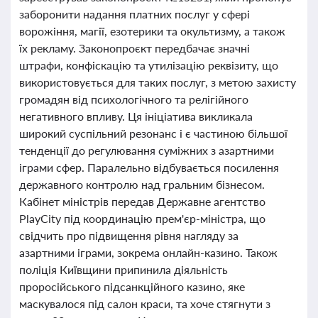
заборонити надання платних послуг у сфері
ворожіння, магії, езотерики та окультизму, а також
їх рекламу. Законопроєкт передбачає значні
штрафи, конфіскацію та утилізацію реквізиту, що
використовується для таких послуг, з метою захисту
громадян від психологічного та релігійного
негативного впливу. Ця ініціатива викликала
широкий суспільний резонанс і є частиною більшої
тенденції до регулювання суміжних з азартними
іграми сфер. Паралельно відбувається посилення
державного контролю над гральним бізнесом.
Кабінет міністрів передав Державне агентство
PlayCity під координацію прем'єр-міністра, що
свідчить про підвищення рівня нагляду за
азартними іграми, зокрема онлайн-казино. Також
поліція Київщини припинила діяльність
проросійського підсанкційного казино, яке
маскувалося під салон краси, та хоче стягнути з