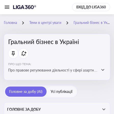
ВХІД ДО LIGA360
Головна
Теми в центрі уваги
Гральний бізнес в Україні
Гральний бізнес в Україні
ПРО ЩО ТЕМА:
Про правове регулювання діяльності у сфері азартних
ігор в Україні, що включає ліцензування,
оподаткування, моніторинг та обмеження доступу, та
реальні кейси
Головне за добу (AI)
Усі публікації
ГОЛОВНЕ ЗА ДОБУ