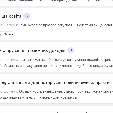
ища освіта
+2
о що тема:
Тема охоплює правове регулювання системи вищої освіти, о
Освіта
екларування іноземних доходів
+1
о що тема:
Тема стосується обов’язку декларування доходів, отрим
бов’язань та застосування правил уникнення подвійного оподаткува
elegram канали для нотаріусів: новини, кейси, практич
о що тема:
Огляди нормативних змін, судова практика, коментарі екс
о що пишуть у Telegram каналах для нотаріусів