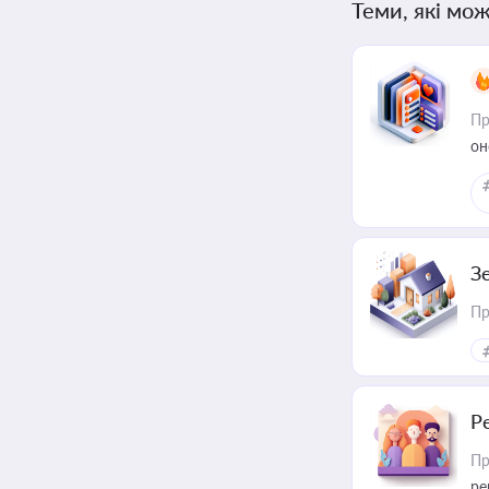
Теми, які мож
Пр
он
З
Пр
Р
Пр
ре