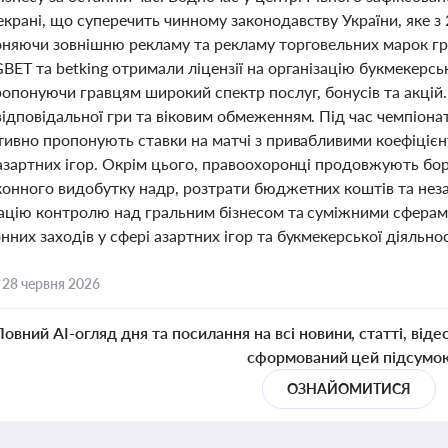
екрані, що суперечить чинному законодавству України, яке 
оняючи зовнішню рекламу та рекламу торговельних марок гра
BET та betking отримали ліцензії на організацію букмекерськ
пропонуючи гравцям широкий спектр послуг, бонусів та акці
ідповідальної гри та віковим обмеженням. Під час чемпіонат
ктивно пропонують ставки на матчі з привабливими коефіці
 азартних ігор. Окрім цього, правоохоронці продовжують бо
онного видобутку надр, розтрати бюджетних коштів та незак
зацію контролю над гральним бізнесом та суміжними сферам
них заходів у сфері азартних ігор та букмекерської діяльност
,
28 червня 2026
Повний AI-огляд дня та посилання на всі новини, статті, віде
сформований цей підсумо
ОЗНАЙОМИТИСЯ