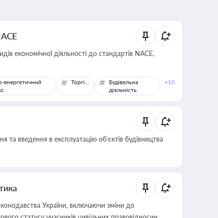
NACE
идів економічної діяльності до стандартів NACE,
о-енергетичний
Торгівля
Будівельна
+10
кс
діяльність
я та введення в експлуатацію об’єктів будівництва
итика
конодавства України, включаючи зміни до
ового статусу учасників цивільних правовідносин