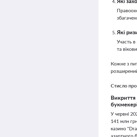
Які зах
Правоохо
збагачен
Які риз
Участь в
та віков
Кожне з пи
розширений
Стисло про
Викриття 
букмекері
У червні 2
141 млн грн
казино "Dra
азартного б