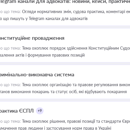
elegram канали для адвокатів: новини, кейси, практич
о що тема:
Огляди нормативних змін, судова практика, коментарі екс
о що пишуть у Telegram каналах для адвокатів
онституційне провадження
о що тема:
Тема охоплює порядок здійснення Конституційним Судом
валення актів і формування правових позицій
римінально-виконавча система
о що тема:
Тема охоплює організацію та правове регулювання викона
танов виконання покарань та статус осіб, які відбувають покарання
рактика ЄСПЛ
+9
о що тема:
Тема охоплює рішення, правові позиції та стандарти Євр
умачення прав людини і застосування норм права в Україні