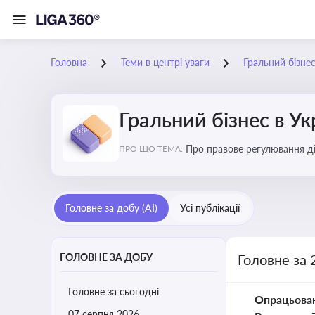
Головна
Теми в центрі уваги
Гральний бізнес
Гральний бізнес в Ук
Про правове регулювання ді
ПРО ЩО ТЕМА:
доступу, та реальні кейси
Головне за добу (AI)
Усі публікації
ГОЛОВНЕ ЗА ДОБУ
Головне за 
Головне за сьогодні
Опрацьова
07 серпня 2026