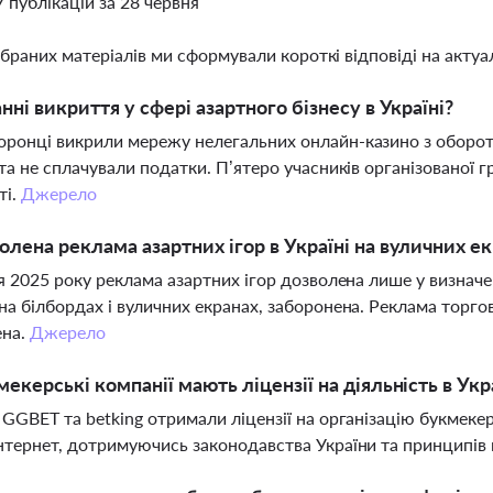
7 публікацій за 28 червня
ібраних матеріалів ми сформували короткі відповіді на актуал
анні викриття у сфері азартного бізнесу в Україні?
ронці викрили мережу нелегальних онлайн-казино з оборот
 та не сплачували податки. П’ятеро учасників організованої 
ті.
Джерело
олена реклама азартних ігор в Україні на вуличних е
ня 2025 року реклама азартних ігор дозволена лише у визначен
на білбордах і вуличних екранах, заборонена. Реклама торг
ена.
Джерело
мекерські компанії мають ліцензії на діяльність в Укра
 GGBET та betking отримали ліцензії на організацію букмекерс
нтернет, дотримуючись законодавства України та принципів 