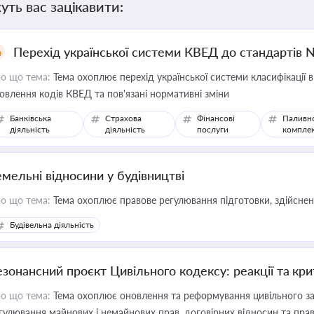
уть вас зацікавити:
Перехід української системи КВЕД до стандартів 
о що тема:
Тема охоплює перехід української системи класифікації в
овлення кодів КВЕД та пов'язані нормативні зміни
Банківська
Страхова
Фінансові
Паливн
діяльність
діяльність
послуги
компле
емельні відносини у будівництві
о що тема:
Тема охоплює правове регулювання підготовки, здійсненн
Будівельна діяльність
езонансний проєкт Цивільного кодексу: реакції та кр
о що тема:
Тема охоплює оновлення та реформування цивільного за
гулювання майнових і немайнових прав, договірних відносин та прав