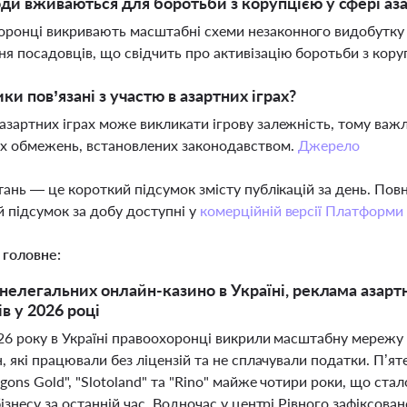
оди вживаються для боротьби з корупцією у сфері аз
ронці викривають масштабні схеми незаконного видобутку 
ня посадовців, що свідчить про активізацію боротьби з кору
ики пов’язані з участю в азартних іграх?
 азартних іграх може викликати ігрову залежність, тому ва
их обмежень, встановлених законодавством.
Джерело
тань — це короткий підсумок змісту публікацій за день. По
 підсумок за добу доступні у
комерційній версії Платформи
 головне:
нелегальних онлайн-казино в Україні, реклама азартни
в у 2026 році
026 року в Україні правоохоронці викрили масштабну мережу
, які працювали без ліцензій та не сплачували податки. П’ят
gons Gold", "Slotoland" та "Rino" майже чотири роки, що ста
ізнесу за останній час. Водночас у центрі Рівного зафіксов