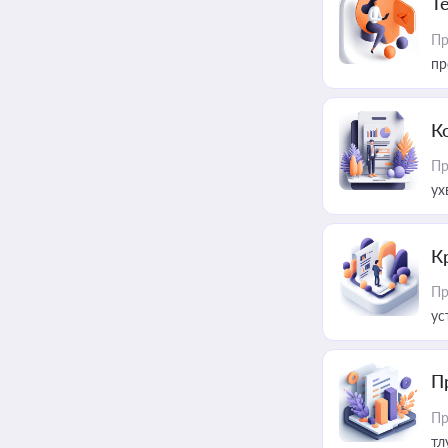
T
Пр
пр
К
Пр
ух
К
Пр
ус
П
Пр
тл