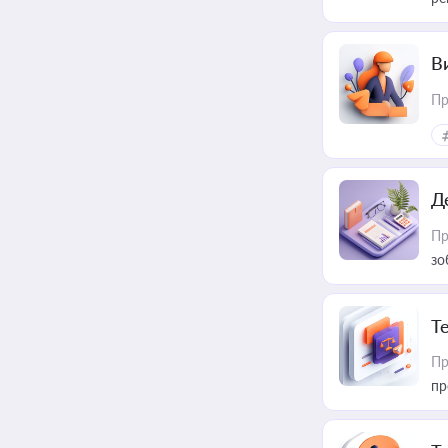
В
Пр
Д
Пр
зо
T
Пр
пр