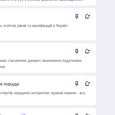
світніх рівнів та кваліфікацій в Україні
аних з іноземних джерел, визначення податкових
ння
ні поради
пертів, юридичні алгоритми, правові новини - все,