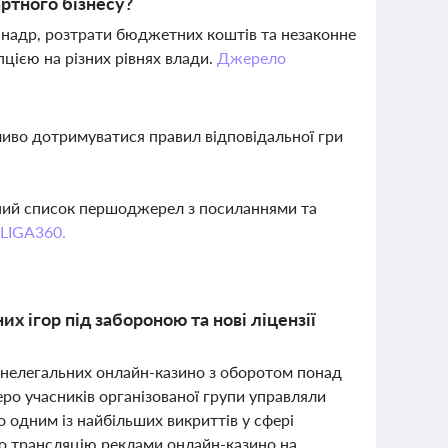
артного бізнесу?
надр, розтрати бюджетних коштів та незаконне
пцією на різних рівнях влади.
Джерело
жливо дотримуватися правил відповідальної гри
вний список першоджерел з посиланнями та
 LIGA360.
х ігор під забороною та нові ліцензії
 нелегальних онлайн-казино з оборотом понад
еро учасників організованої групи управляли
ло одним із найбільших викриттів у сфері
ано трансляцію реклами онлайн-казино на