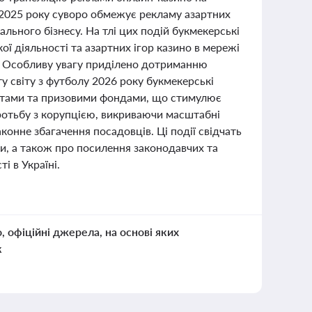
з 2025 року суворо обмежує рекламу азартних
льного бізнесу. На тлі цих подій букмекерські
ої діяльності та азартних ігор казино в мережі
й. Особливу увагу приділено дотриманню
у світу з футболу 2026 року букмекерські
єнтами та призовими фондами, що стимулює
ротьбу з корупцією, викриваючи масштабні
онне збагачення посадовців. Ці події свідчать
и, а також про посилення законодавчих та
і в Україні.
о, офіційні джерела, на основі яких
к