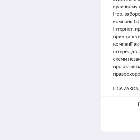
вуличному 
ігор, забор
компанії GG
Інтернет, 
принципів в
компанії а
інтерес до
схеми незак
про активі
правоохорон
LIGA ZAKON