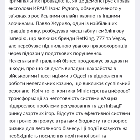
кримінальних проваджень, як це демонструє справа
ексголови КРАІЛ Івана Рудого, обвинуваченого у
зв’язках з російськими онлайн-казино та іншими
злочинами. Павло Журило, один із найбільших
гравців ринку, розбудував масштабну гемблінгову
імперію, що включає бренди BetKing, 777 та Vegas,
але перебуває під пильною увагою правоохоронців
через підозри у податкових порушеннях.
Нелегальний гральний бізнес продовжує завдавати
шкоди, про що свідчать випадки шахрайства з
військовими інвестиціями в Одесі та відновлення
роботи нелегальних казино, що викликає суспільний
резонанс. Крім того, критика Міністерства цифрової
трансформації за неготовність системи еАкциз
підкреслює проблеми регулювання та детінізації
ринку азартних ігор. Відсутність ефективної системи
контролю загрожує втратами бюджету та створює
ризики для легального бізнесу. Ці події вказують на
необхідність посилення політичної волі та