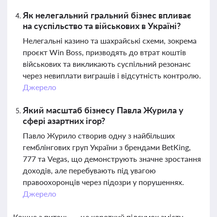
Як нелегальний гральний бізнес впливає
на суспільство та військових в Україні?
Нелегальні казино та шахрайські схеми, зокрема
проєкт Win Boss, призводять до втрат коштів
військових та викликають суспільний резонанс
через невиплати виграшів і відсутність контролю.
Джерело
Який масштаб бізнесу Павла Журила у
сфері азартних ігор?
Павло Журило створив одну з найбільших
гемблінгових груп України з брендами BetKing,
777 та Vegas, що демонструють значне зростання
доходів, але перебувають під увагою
правоохоронців через підозри у порушеннях.
Джерело
Кожне з питань — це короткий підсумок змісту