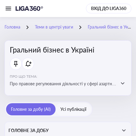
ВХІД ДО LIGA360
Головна
Теми в центрі уваги
Гральний бізнес в Україні
Гральний бізнес в Україні
ПРО ЩО ТЕМА:
Про правове регулювання діяльності у сфері азартних
ігор в Україні, що включає ліцензування,
оподаткування, моніторинг та обмеження доступу, та
реальні кейси
Головне за добу (AI)
Усі публікації
ГОЛОВНЕ ЗА ДОБУ