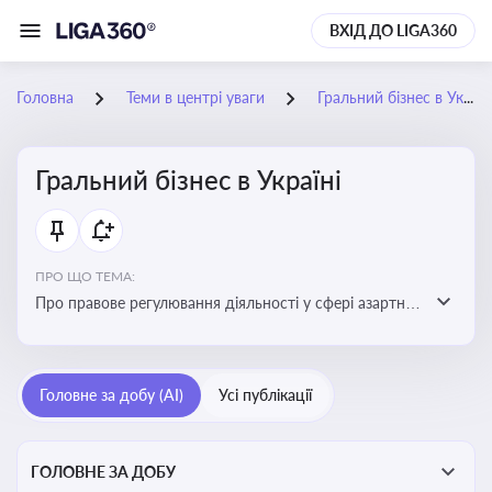
ВХІД ДО LIGA360
Головна
Теми в центрі уваги
Гральний бізнес в Україні
Гральний бізнес в Україні
ПРО ЩО ТЕМА:
Про правове регулювання діяльності у сфері азартних
ігор в Україні, що включає ліцензування,
оподаткування, моніторинг та обмеження доступу, та
реальні кейси
Головне за добу (AI)
Усі публікації
ГОЛОВНЕ ЗА ДОБУ