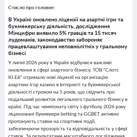
Стисло про головне:
В Україні оновлено ліцензії на азартні ігри та
букмекерську діяльність, дослідження
Мінцифри виявило 5% гравців та 15 тисяч
лудоманів, законодавство забороняє
працевлаштування неповнолітніх у гральному
бізнесі
У липні 2026 року в Україні відбулися важливі
оновлення в сфері азартного бізнесу. ТОВ "Слотс
Ю.Ей" отримало нові ліцензії на організацію
азартних ігор казино в Інтернеті та букмекерської
діяльності строком на 5 років, що свідчить про
подальший розвиток легального грального бізнесу в
країні. Під час чемпіонату світу з футболу 2026 року
ліцензовані букмекери betking та GGBET активно
пропонують ставки на спортивні події,
забезпечуючи прозорість та відповідальність у сфері
ставок. За результатами масштабного дослідження