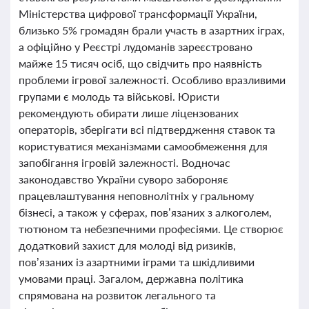
Міністерства цифрової трансформації України,
близько 5% громадян брали участь в азартних іграх,
а офіційно у Реєстрі лудоманів зареєстровано
майже 15 тисяч осіб, що свідчить про наявність
проблеми ігрової залежності. Особливо вразливими
групами є молодь та військові. Юристи
рекомендують обирати лише ліцензованих
операторів, зберігати всі підтвердження ставок та
користуватися механізмами самообмеження для
запобігання ігровій залежності. Водночас
законодавство України суворо забороняє
працевлаштування неповнолітніх у гральному
бізнесі, а також у сферах, пов’язаних з алкоголем,
тютюном та небезпечними професіями. Це створює
додатковий захист для молоді від ризиків,
пов’язаних із азартними іграми та шкідливими
умовами праці. Загалом, державна політика
спрямована на розвиток легального та