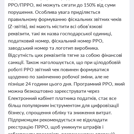
РРО/ПРРО, які можуть сягати до 150% від суми
порушення. Особлива увага приділяється
правильному формуванню фіскальних звітних чеків
(Z-звітів), які мають містити всі обов’язкові
реквізити, такі як назва господарської одиниці,
податковий номер, фіскальний номер РРО,
заводський номер та логотип виробника.
Відсутність цих реквізитів тягне за собою фінансові
санкції. Також наголошується, що при цілодобовій
роботі РРО звітний чек повинен формуватися
щоденно по закінченню робочої зміни, але не
пізніше 24 години цього дня. Програмний РРО, який
можна безкоштовно зареєструвати через
Електронний кабінет платника податків, стає все
більш популярним інструментом для цифровізації
бізнесу, спрощення обліку та зниження витрат.
Підприємцям рекомендується не відкладати
реєстрацію ПРРО, щоб уникнути штрафів і
забезпечити прозорість розрахункових операцій.