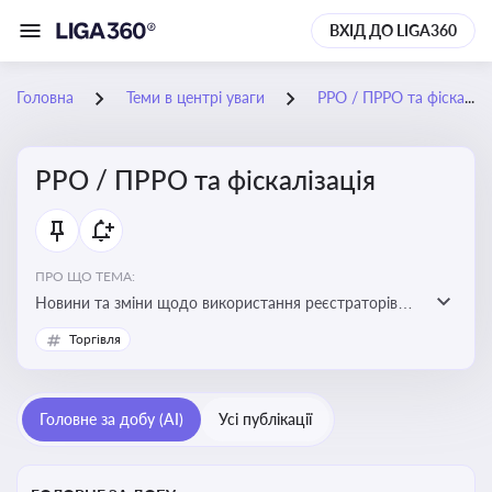
ВХІД ДО LIGA360
Головна
Теми в центрі уваги
РРО / ПРРО та фіскалізація
РРО / ПРРО та фіскалізація
ПРО ЩО ТЕМА:
Новини та зміни щодо використання реєстраторів
розрахункових операцій, аналіз законодавства про
Торгівля
РРО, позиції ДПС та судів щодо РРО
Головне за добу (AI)
Усі публікації