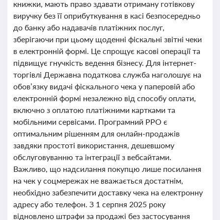
книжки, мають право здавати отриману готівкову
виручку без її оприбуткування в касі безпосередньо
до банку або надавачів платіжних послуг,
зберігаючи при цьому щоденні фіскальні звітні чеки
в електронній формі. Це спрощує касові операції та
підвищує гнучкість ведення бізнесу. Для інтернет-
торгівлі Державна податкова служба наголошує на
обов’язку видачі фіскального чека у паперовій або
електронній формі незалежно від способу оплати,
включно з оплатою платіжними картками та
мобільними сервісами. Програмний РРО є
оптимальним рішенням для онлайн-продажів
завдяки простоті використання, дешевшому
обслуговуванню та інтеграції з вебсайтами.
Важливо, що надсилання покупцю лише посилання
на чек у соцмережах не вважається достатнім,
необхідно забезпечити доставку чека на електронну
адресу або телефон. З 1 серпня 2025 року
відновлено штрафи за продажі без застосування