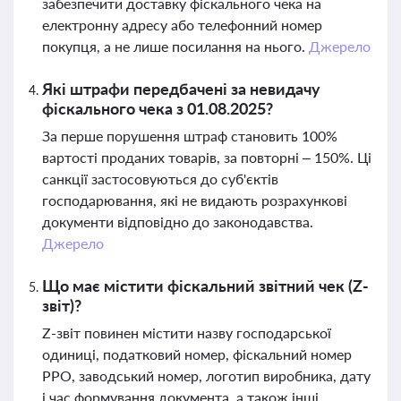
забезпечити доставку фіскального чека на
електронну адресу або телефонний номер
покупця, а не лише посилання на нього.
Джерело
Які штрафи передбачені за невидачу
фіскального чека з 01.08.2025?
За перше порушення штраф становить 100%
вартості проданих товарів, за повторні – 150%. Ці
санкції застосовуються до суб'єктів
господарювання, які не видають розрахункові
документи відповідно до законодавства.
Джерело
Що має містити фіскальний звітний чек (Z-
звіт)?
Z-звіт повинен містити назву господарської
одиниці, податковий номер, фіскальний номер
РРО, заводський номер, логотип виробника, дату
і час формування документа, а також інші