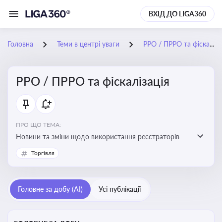
ВХІД ДО LIGA360
Головна
Теми в центрі уваги
РРО / ПРРО та фіскалізація
РРО / ПРРО та фіскалізація
ПРО ЩО ТЕМА:
Новини та зміни щодо використання реєстраторів
розрахункових операцій, аналіз законодавства про
Торгівля
РРО, позиції ДПС та судів щодо РРО
Головне за добу (AI)
Усі публікації