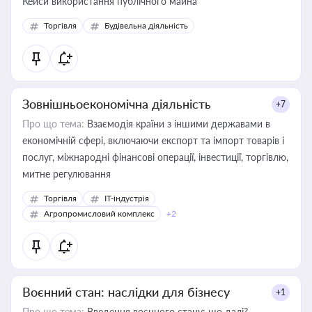
Кейси використання публічного майна
Торгівля
Будівельна діяльність
Зовнішньоекономічна діяльність
+7
Про що тема:
Взаємодія країни з іншими державами в
економічній сфері, включаючи експорт та імпорт товарів і
послуг, міжнародні фінансові операції, інвестиції, торгівлю,
митне регулювання
Торгівля
IT-індустрія
Агропромисловий комплекс
+2
Воєнний стан: наслідки для бізнесу
+1
Про що тема:
Введення воєнного стану: що далі?