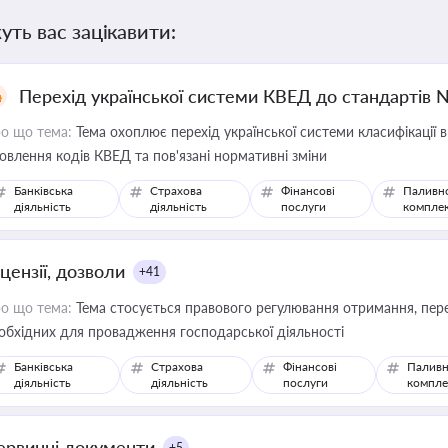
уть вас зацікавити:
Перехід української системи КВЕД до стандартів 
о що тема:
Тема охоплює перехід української системи класифікації в
овлення кодів КВЕД та пов'язані нормативні зміни
Банківська
Страхова
Фінансові
Паливн
діяльність
діяльність
послуги
компле
цензії, дозволи
+41
о що тема:
Тема стосується правового регулювання отримання, пере
обхідних для провадження господарської діяльності
Банківська
Страхова
Фінансові
Паливн
діяльність
діяльність
послуги
компле
ервинні документи
+5