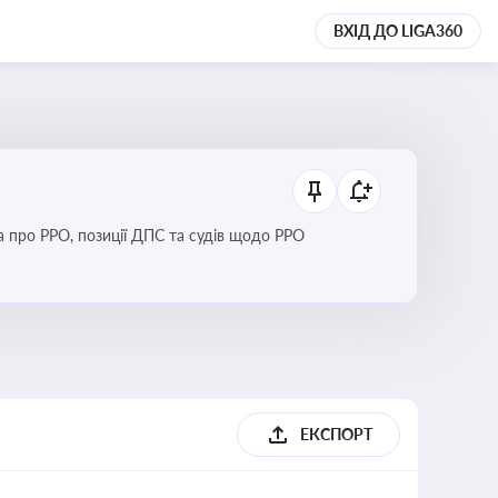
ВХІД ДО LIGA360
Новини та зміни щодо використання реєстраторів розрахункових операцій, аналіз законодавства про РРО, позиції ДПС та судів щодо РРО
ЕКСПОРТ