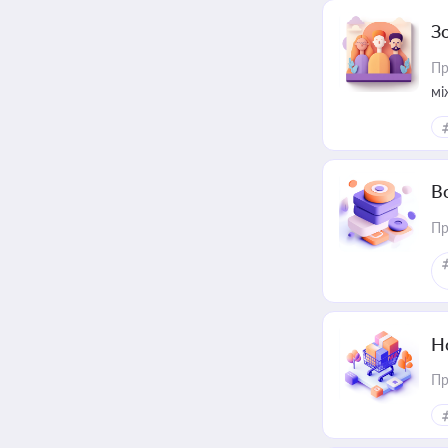
З
Пр
мі
В
Пр
Н
Пр