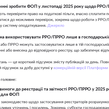
инні зробити ФОП у листопаді 2025 року щодо РРО
ь перевірити право на податкові пільги, вчасно сплатити 
атися до можливих перевірок, зокрема щодо роботи з РРО/
у систему оподаткування.
Джерело
а використовувати РРО/ПРРО лише в господарській о
 або ПРРО можуть застосовуватися лише в тій господарській
нні або внесена до відповідного реєстру, що забезпечує відпо
тань — це короткий підсумок змісту публікацій за день. По
 підсумок за добу доступні у
комерційній версії Платформи
 головне:
вимоги до реєстрації та звітності РРО/ПРРО у 2025 р
 для ФОП
і законодавство щодо застосування реєстраторів розрахунк
ливих уточнень і посилень. Зокрема, суб'єкти господарюванн