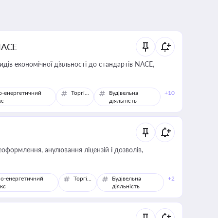
NACE
идів економічної діяльності до стандартів NACE,
о-енергетичний
Торгівля
Будівельна
+10
кс
діяльність
оформлення, анулювання ліцензій і дозволів,
о-енергетичний
Торгівля
Будівельна
+2
кс
діяльність