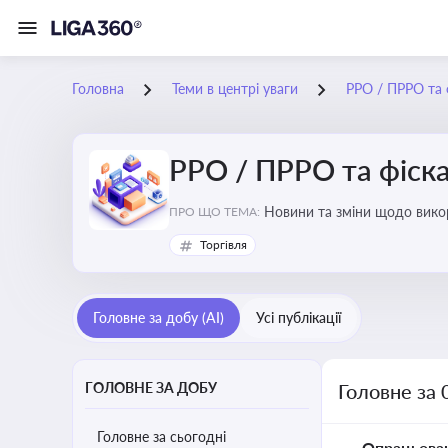
Головна
Теми в центрі уваги
РРО / ПРРО та ф
РРО / ПРРО та фіска
ПРО ЩО ТЕМА:
Торгівля
Головне за добу (AI)
Усі публікації
ГОЛОВНЕ ЗА ДОБУ
Головне за 
Головне за сьогодні
Опрацьова