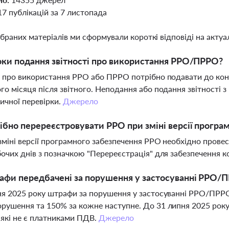
17 публікацій за 7 листопада
ібраних матеріалів ми сформували короткі відповіді на актуал
оки подання звітності про використання РРО/ПРРО?
ь про використання РРО або ПРРО потрібно подавати до кон
го місяця після звітного. Неподання або подання звітності
ичної перевірки.
Джерело
ібно перереєстровувати РРО при зміні версії програ
 зміні версії програмного забезпечення РРО необхідно пров
бочих днів з позначкою "Перереєстрація" для забезпечення 
афи передбачені за порушення у застосуванні РРО/П
ня 2025 року штрафи за порушення у застосуванні РРО/ПРРО
рушення та 150% за кожне наступне. До 31 липня 2025 рок
 які не є платниками ПДВ.
Джерело