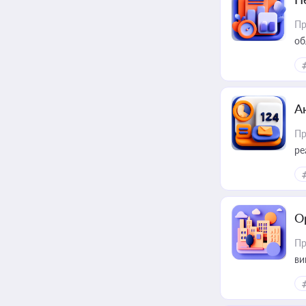
Пр
об
А
Пр
ре
О
Пр
ви