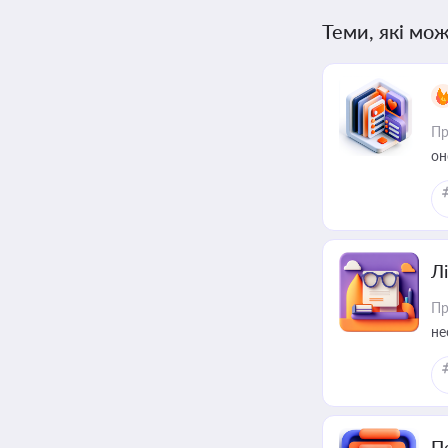
Теми, які мож
Пр
он
Лі
Пр
не
П