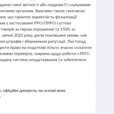
ння такої звітності або подання її з нульовими
люючими органами. Важливо також своєчасно
ня, що гарантує коректність фіскалізації
ення у застосуванні РРО/ПРРО суттєво
 товарів за перше порушення та 150% за
 липня 2025 року діяли пом'якшені умови, але
я штрафів і збереження репутації. Листопад
ити право на податкові пільги, вчасно сплатити
ожливих перевірок, зокрема щодо роботи з РРО/
ощену систему оподаткування та забезпечити
о, офіційні джерела, на основі яких
к