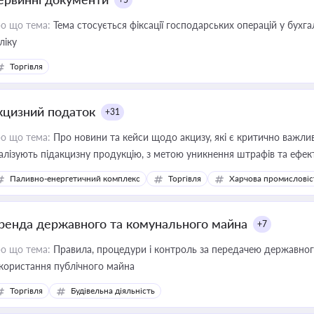
о що тема:
Тема стосується фіксації господарських операцій у бухг
ліку
Торгівля
кцизний податок
+31
о що тема:
Про новини та кейси щодо акцизу, які є критично важли
алізують підакцизну продукцію, з метою уникнення штрафів та ефек
Паливно-енергетичний комплекс
Торгівля
Харчова промисловіс
ренда державного та комунального майна
+7
о що тема:
Правила, процедури і контроль за передачею державног
користання публічного майна
Торгівля
Будівельна діяльність