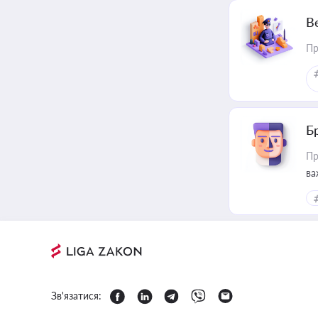
В
Пр
Б
Пр
ва
Зв'язатися: