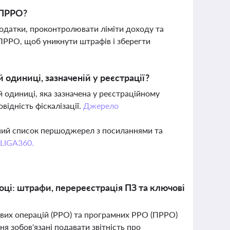
/ПРРО?
податки, проконтролювати ліміти доходу та
ПРРО, щоб уникнути штрафів і зберегти
диниці, зазначеній у реєстрації?
 одиниці, яка зазначена у реєстраційному
відність фіскалізації.
Джерело
вний список першоджерел з посиланнями та
 LIGA360.
оці: штрафи, перереєстрація ПЗ та ключові
ових операцій (РРО) та програмних РРО (ПРРО)
я зобов'язані подавати звітність про