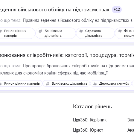
едення військового обліку на підприємствах
+12
о що тема:
Правила ведення військового обліку на підприємствах в
Ринок цінних
Банківська
Страхова
Фінан
паперів
діяльність
діяльність
послу
ронювання співробітників: категорії, процедура, термі
о що тема:
Про процес бронювання співробітників на підприємствах,
жливих для економіки країни сферах під час мобілізації
Ринок цінних паперів
Банківська діяльність
Державна служба
Каталог рішень
Liga360: Керівник
Зн
Liga360: Юрист
Ак