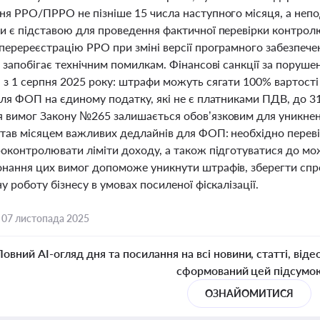
я РРО/ПРРО не пізніше 15 числа наступного місяця, а непода
и є підставою для проведення фактичної перевірки контро
еререєстрацію РРО при зміні версії програмного забезпечен
а запобігає технічним помилкам. Фінансові санкції за поруш
 з 1 серпня 2025 року: штрафи можуть сягати 100% вартості
ля ФОП на єдиному податку, які не є платниками ПДВ, до 31
 вимог Закону №265 залишається обов’язковим для уникненн
став місяцем важливих дедлайнів для ФОП: необхідно перевір
роконтролювати ліміти доходу, а також підготуватися до м
нання цих вимог допоможе уникнути штрафів, зберегти спр
у роботу бізнесу в умовах посиленої фіскалізації.
,
07 листопада 2025
Повний AI-огляд дня та посилання на всі новини, статті, віде
сформований цей підсумо
ОЗНАЙОМИТИСЯ