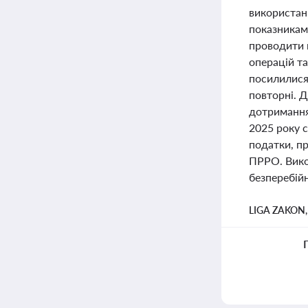
використанн
показникам
проводити п
операцій т
посилилися
повторні. Д
дотримання
2025 року 
податки, п
ПРРО. Вико
безперебійн
LIGA ZAKON