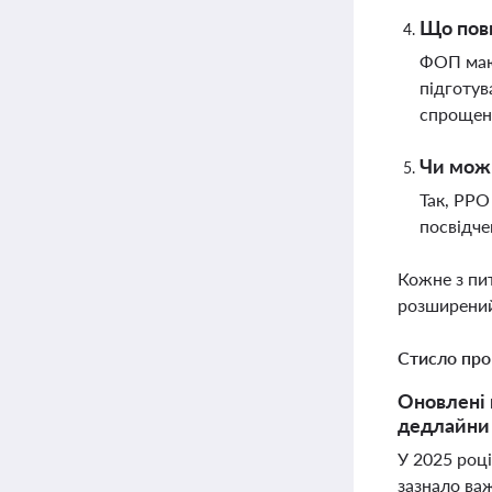
Що пов
ФОП мают
підготув
спрощен
Чи можн
Так, РРО
посвідче
Кожне з пи
розширений
Стисло про
Оновлені 
дедлайни
У 2025 роц
зазнало важ