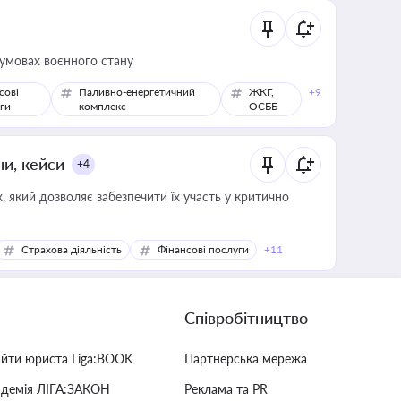
 умовах воєнного стану
сові
Паливно-енергетичний
ЖКГ,
+9
ги
комплекс
ОСББ
ни, кейси
+4
 який дозволяє забезпечити їх участь у критично
Страхова діяльність
Фінансові послуги
+11
Співробітництво
айти юриста Liga:BOOK
Партнерська мережа
адемія ЛІГА:ЗАКОН
Реклама та PR