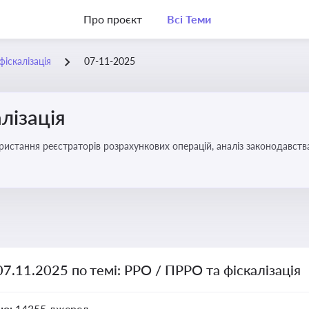
Про проєкт
Всі Теми
іскалізація
07-11-2025
лізація
07.11.2025 по темі: РРО / ПРРО та фіскалізація
но:
14355 джерел