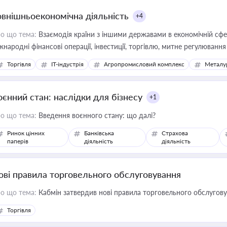
овнішньоекономічна діяльність
+4
о що тема:
Взаємодія країни з іншими державами в економічній сфері
жнародні фінансові операції, інвестиції, торгівлю, митне регулювання
Торгівля
IT-індустрія
Агропромисловий комплекс
Металу
оєнний стан: наслідки для бізнесу
+1
о що тема:
Введення воєнного стану: що далі?
Ринок цінних
Банківська
Страхова
паперів
діяльність
діяльність
ові правила торговельного обслуговування
о що тема:
Кабмін затвердив нові правила торговельного обслугов
Торгівля