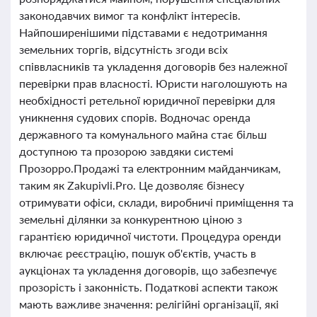
законодавчих вимог та конфлікт інтересів.
Найпоширенішими підставами є недотримання
земельних торгів, відсутність згоди всіх
співвласників та укладення договорів без належної
перевірки прав власності. Юристи наголошують на
необхідності ретельної юридичної перевірки для
уникнення судових спорів. Водночас оренда
державного та комунального майна стає більш
доступною та прозорою завдяки системі
Прозорро.Продажі та електронним майданчикам,
таким як Zakupivli.Pro. Це дозволяє бізнесу
отримувати офіси, склади, виробничі приміщення та
земельні ділянки за конкурентною ціною з
гарантією юридичної чистоти. Процедура оренди
включає реєстрацію, пошук об'єктів, участь в
аукціонах та укладення договорів, що забезпечує
прозорість і законність. Податкові аспекти також
мають важливе значення: релігійні організації, які