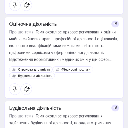
Оціночна діяльність
+9
Про що тема:
Тема охоплює правове регулювання оцінки
майна, майнових прав і професійної діяльності оцінювачів,
включно з кваліфікаційними вимогами, звітністю та
цифровими сервісами у сфері оціночної діяльності.
Відстеження нормативних і медійних змін у цій сфері
корисне для власника бізнесу, керівника, юриста або
Страхова діяльність
Фінансові послуги
бухгалтера під час оподаткування, приватизації, оренди
Будівельна діяльність
державного майна, корпоративних угод і перевірки
статусу суб'єктів оціночної діяльності
Будівельна діяльність
+6
Про що тема:
Тема охоплює правове регулювання
здійснення будівельної діяльності, порядок отримання