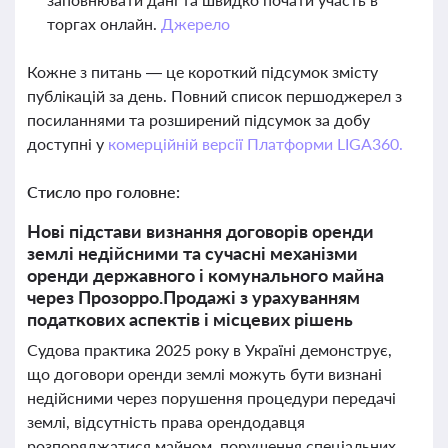
торгах онлайн.
Джерело
Кожне з питань — це короткий підсумок змісту
публікацій за день. Повний список першоджерел з
посиланнями та розширений підсумок за добу
доступні у
комерційній версії Платформи LIGA360.
Стисло про головне:
Нові підстави визнання договорів оренди
землі недійсними та сучасні механізми
оренди державного і комунального майна
через Прозорро.Продажі з урахуванням
податкових аспектів і місцевих рішень
Судова практика 2025 року в Україні демонструє,
що договори оренди землі можуть бути визнані
недійсними через порушення процедури передачі
землі, відсутність права орендодавця
розпоряджатися майном, порушення спеціальних