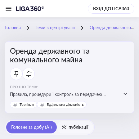
ВХІД ДО LIGA360
Головна
Теми в центрі уваги
Оренда державного та комунального майна
Оренда державного та
комунального майна
ПРО ЩО ТЕМА:
Правила, процедури і контроль за передачею
державного та комунального майна в оренду. Кейси
Торгівля
Будівельна діяльність
використання публічного майна
Головне за добу (AI)
Усі публікації