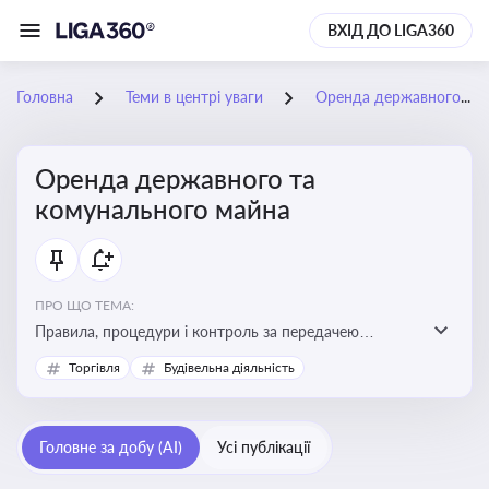
ВХІД ДО LIGA360
Головна
Теми в центрі уваги
Оренда державного та комунального майна
Оренда державного та
комунального майна
ПРО ЩО ТЕМА:
Правила, процедури і контроль за передачею
державного та комунального майна в оренду. Кейси
Торгівля
Будівельна діяльність
використання публічного майна
Головне за добу (AI)
Усі публікації