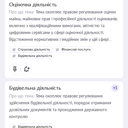
Оціночна діяльність
Про що тема:
Тема охоплює правове регулювання оцінки
майна, майнових прав і професійної діяльності оцінювачів,
включно з кваліфікаційними вимогами, звітністю та
цифровими сервісами у сфері оціночної діяльності.
Відстеження нормативних і медійних змін у цій сфері
корисне для власника бізнесу, керівника, юриста або
Страхова діяльність
Фінансові послуги
бухгалтера під час оподаткування, приватизації, оренди
Будівельна діяльність
державного майна, корпоративних угод і перевірки
статусу суб'єктів оціночної діяльності
Будівельна діяльність
+1
Про що тема:
Тема охоплює правове регулювання
здійснення будівельної діяльності, порядок отримання
дозвільних документів та проходження державного
контролю
Будівельна діяльність