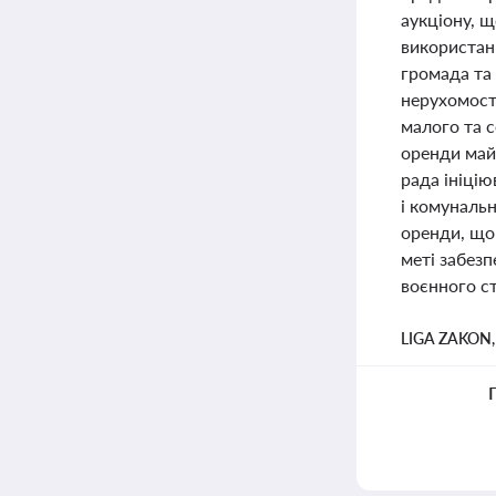
аукціону, щ
використан
громада та 
нерухомост
малого та с
оренди май
рада ініці
і комуналь
оренди, що 
меті забез
воєнного ст
LIGA ZAKON