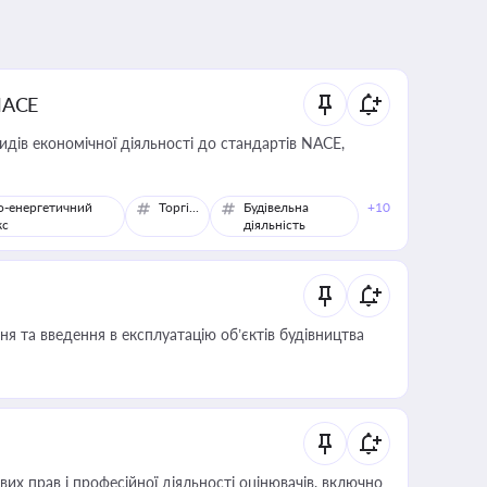
NACE
идів економічної діяльності до стандартів NACE,
о-енергетичний
Торгівля
Будівельна
+10
кс
діяльність
я та введення в експлуатацію об’єктів будівництва
х прав і професійної діяльності оцінювачів, включно