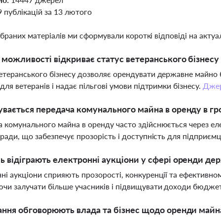
9 публікацій за 13 лютого
ібраних матеріалів ми сформували короткі відповіді на актуал
і можливості відкриває статус ветеранського бізнес
етеранського бізнесу дозволяє орендувати державне майно 
 для ветеранів і надає пільгові умови підтримки бізнесу.
Дже
увається передача комунального майна в оренду в г
 комунального майна в оренду часто здійснюється через еле
 ради, що забезпечує прозорість і доступність для підприємц
ь відіграють електронні аукціони у сфері оренди де
ні аукціони сприяють прозорості, конкуренції та ефективн
чи залучати більше учасників і підвищувати доходи бюдже
ання обговорюють влада та бізнес щодо оренди майна