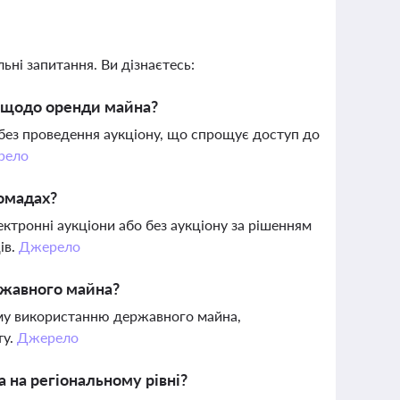
ьні запитання. Ви дізнаєтесь:
у щодо оренди майна?
без проведення аукціону, що спрощує доступ до
рело
ромадах?
ктронні аукціони або без аукціону за рішенням
ів.
Джерело
ржавного майна?
ому використанню державного майна,
ту.
Джерело
 на регіональному рівні?