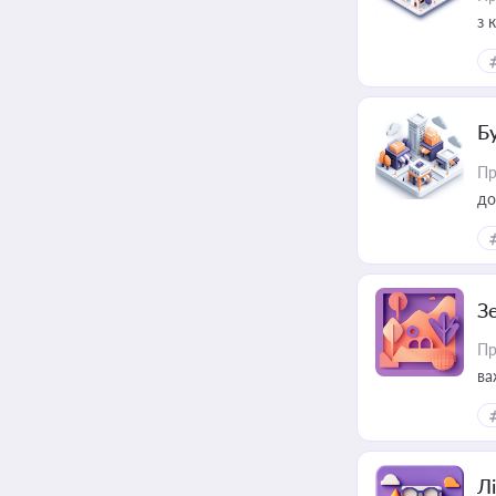
з 
ме
пр
Б
Пр
до
З
Пр
ва
ре
Лі