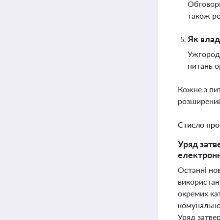
Обговорю
також ро
Як влад
Ужгородс
питань о
Кожне з пи
розширений
Стисло про
Уряд затв
електронн
Останні но
використанн
окремих ка
комунальног
Уряд затве