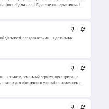
і оціночної діяльності. Відстеження нормативних і
иста або бухгалтера під час оподаткування,
 статусу суб'єктів оціночної діяльності
ої діяльності, порядок отримання дозвільних
ування землею, земельний сервітут, що є критично
, а також для ефективного управління земельними