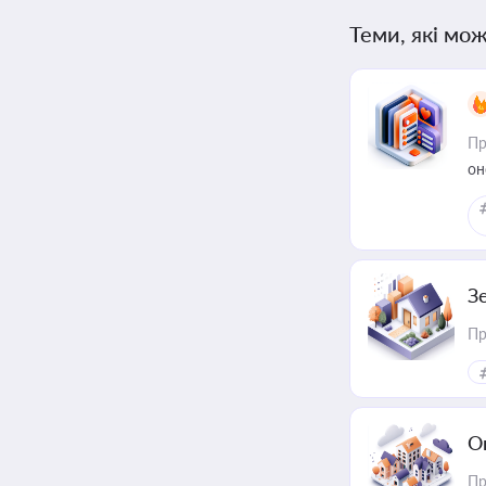
Теми, які мож
Пр
он
З
Пр
О
Пр