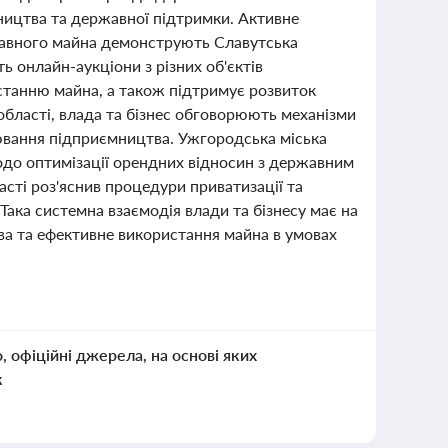
мництва та державної підтримки. Активне
жавного майна демонструють Славутська
 онлайн-аукціони з різних об'єктів
истанню майна, а також підтримує розвиток
 області, влада та бізнес обговорюють механізми
вання підприємництва. Ужгородська міська
щодо оптимізації орендних відносин з державним
сті роз'яснив процедури приватизації та
Така системна взаємодія влади та бізнесу має на
ва та ефективне використання майна в умовах
о, офіційні джерела, на основі яких
к