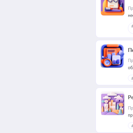
Пр
не
П
Пр
об
Р
Пр
пр