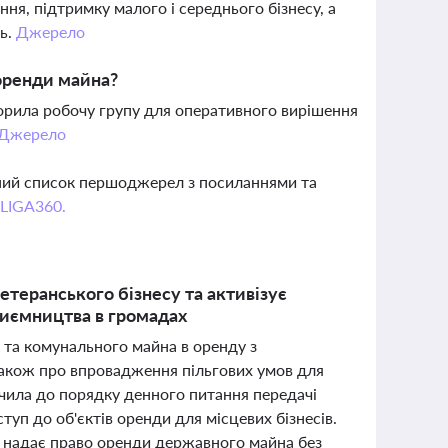
я, підтримку малого і середнього бізнесу, а
ць.
Джерело
 оренди майна?
ворила робочу групу для оперативного вирішення
Джерело
вний список першоджерел з посиланнями та
 LIGA360.
етеранського бізнесу та активізує
риємництва в громадах
 та комунального майна в оренду з
 також про впровадження пільгових умов для
ючила до порядку денного питання передачі
уп до об'єктів оренди для місцевих бізнесів.
й надає право оренди державного майна без