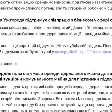
ють оптимізацію орендних відносин, податкове навантаженн
звиток промислового потенціалу та створення робочих міс
а Ужгорода підтримує співпрацю з бізнесом у сфері
ька міська рада ініціювала відкритий діалог з бізнесом, ст
ренди та роз'яснює процедури приватизації і оренди майна.
тань — це короткий підсумок змісту публікацій за день. По
 підсумок за добу доступні у
комерційній версії Платформи
 головне:
ердив пільгові умови оренди державного майна для в
і аукціони комунального майна для підтримки підп
вини свідчать про активізацію процесів передачі державного
ям сучасних інструментів, таких як електронні аукціони, а
тегорій підприємців. Зокрема, Витвицька сільська рада вкл
о майна в оренду без проведення аукціону, що спрощує дост
рдив порядок отримання статусу ветеранського бізнесу, яки