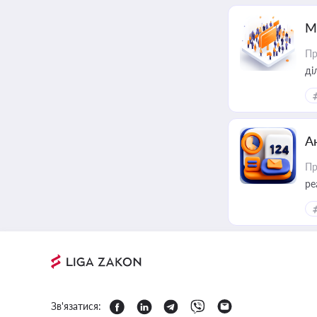
М
Пр
А
Пр
ре
Зв'язатися: