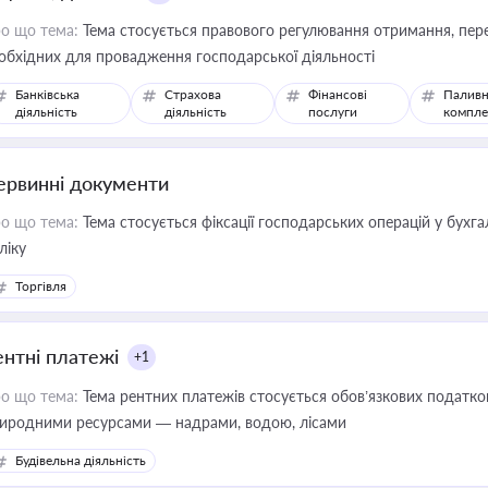
о що тема:
Тема стосується правового регулювання отримання, пере
обхідних для провадження господарської діяльності
Банківська
Страхова
Фінансові
Паливн
діяльність
діяльність
послуги
компле
ервинні документи
о що тема:
Тема стосується фіксації господарських операцій у бухг
ліку
Торгівля
ентні платежі
+1
о що тема:
Тема рентних платежів стосується обов’язкових податков
иродними ресурсами — надрами, водою, лісами
Будівельна діяльність