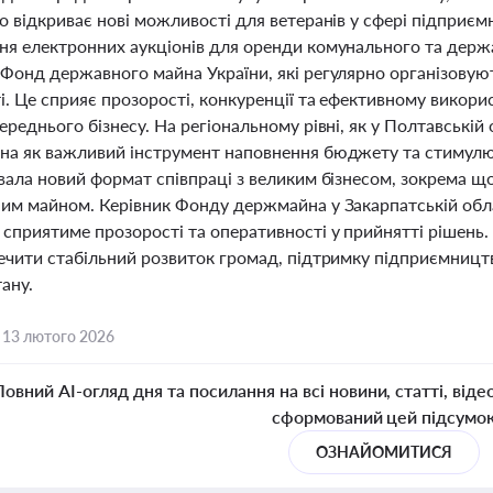
о відкриває нові можливості для ветеранів у сфері підприє
ня електронних аукціонів для оренди комунального та дер
Фонд державного майна України, які регулярно організовують
і. Це сприяє прозорості, конкуренції та ефективному викор
ереднього бізнесу. На регіональному рівні, як у Полтавській
на як важливий інструмент наповнення бюджету та стимулю
ювала новий формат співпраці з великим бізнесом, зокрема 
ним майном. Керівник Фонду держмайна у Закарпатській обла
сприятиме прозорості та оперативності у прийнятті рішень. 
печити стабільний розвиток громад, підтримку підприємницт
ану.
,
13 лютого 2026
Повний AI-огляд дня та посилання на всі новини, статті, віде
сформований цей підсумо
ОЗНАЙОМИТИСЯ