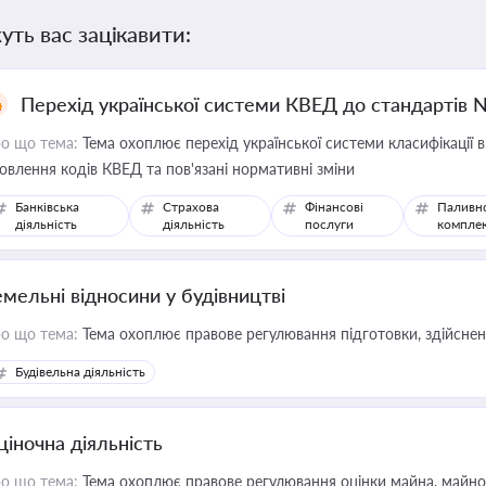
уть вас зацікавити:
Перехід української системи КВЕД до стандартів 
о що тема:
Тема охоплює перехід української системи класифікації в
овлення кодів КВЕД та пов'язані нормативні зміни
Банківська
Страхова
Фінансові
Паливн
діяльність
діяльність
послуги
компле
емельні відносини у будівництві
о що тема:
Тема охоплює правове регулювання підготовки, здійсненн
Будівельна діяльність
ціночна діяльність
о що тема:
Тема охоплює правове регулювання оцінки майна, майнови