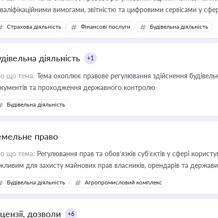
кваліфікаційними вимогами, звітністю та цифровими сервісами у сфер
дійних змін у цій сфері корисне для власника бізнесу, керівника, юр
Страхова діяльність
Фінансові послуги
Будівельна діяльність
иватизації, оренди державного майна, корпоративних угод і перевірки
удівельна діяльність
+1
о що тема:
Тема охоплює правове регулювання здійснення будівельн
кументів та проходження державного контролю
Будівельна діяльність
емельне право
о що тема:
Регулювання прав та обов’язків суб’єктів у сфері корист
жливим для захисту майнових прав власників, орендарів та держави
сурсами
Будівельна діяльність
Агропромисловий комплекс
цензії, дозволи
+6