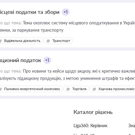
ісцеві податки та збори
+5
о що тема:
Тема охоплює систему місцевого оподаткування в Україні
ділянки, за паркування транспорту
Будівельна діяльність
Транспорт
кцизний податок
+1
о що тема:
Про новини та кейси щодо акцизу, які є критично важли
алізують підакцизну продукцію, з метою уникнення штрафів та ефек
Паливно-енергетичний комплекс
Торгівля
Харчова промисловіс
Каталог рішень
Liga360: Керівник
Зн