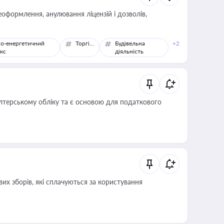
оформлення, анулювання ліцензій і дозволів,
о-енергетичний
Торгівля
Будівельна
+2
кс
діяльність
алтерському обліку та є основою для податкового
их зборів, які сплачуються за користування