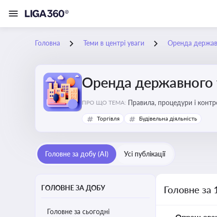
Головна
Теми в центрі уваги
Оренда держав
Оренда державного 
Правила, процедури і конт
ПРО ЩО ТЕМА:
Торгівля
Будівельна діяльність
Головне за добу (AI)
Усі публікації
ГОЛОВНЕ ЗА ДОБУ
Головне за 
Головне за сьогодні
Опрацьова