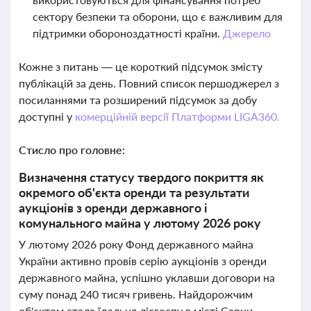
сектору безпеки та оборони, що є важливим для
підтримки обороноздатності країни.
Джерело
Кожне з питань — це короткий підсумок змісту
публікацій за день. Повний список першоджерел з
посиланнями та розширений підсумок за добу
доступні у
комерційній версії Платформи LIGA360.
Стисло про головне:
Визначення статусу твердого покриття як
окремого об'єкта оренди та результати
аукціонів з оренди державного і
комунального майна у лютому 2026 року
У лютому 2026 року Фонд державного майна
України активно провів серію аукціонів з оренди
державного майна, успішно уклавши договори на
суму понад 240 тисяч гривень. Найдорожчим
об'єктом стала їдальня лісгоспу в місті Сарни,