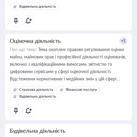
Будівельна діяльність
Оціночна діяльність
+1
Про що тема:
Тема охоплює правове регулювання оцінки
майна, майнових прав і професійної діяльності оцінювачів,
включно з кваліфікаційними вимогами, звітністю та
цифровими сервісами у сфері оціночної діяльності.
Відстеження нормативних і медійних змін у цій сфері
корисне для власника бізнесу, керівника, юриста або
Страхова діяльність
Фінансові послуги
бухгалтера під час оподаткування, приватизації, оренди
Будівельна діяльність
державного майна, корпоративних угод і перевірки
статусу суб'єктів оціночної діяльності
Будівельна діяльність