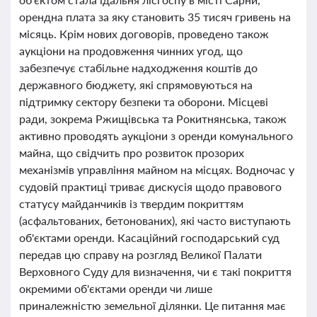
орендна плата за яку становить 35 тисяч гривень на
місяць. Крім нових договорів, проведено також
аукціони на продовження чинних угод, що
забезпечує стабільне надходження коштів до
державного бюджету, які спрямовуються на
підтримку сектору безпеки та оборони. Місцеві
ради, зокрема Ржищівська та Рокитнянська, також
активно проводять аукціони з оренди комунального
майна, що свідчить про розвиток прозорих
механізмів управління майном на місцях. Водночас у
судовій практиці триває дискусія щодо правового
статусу майданчиків із твердим покриттям
(асфальтованих, бетонованих), які часто виступають
об'єктами оренди. Касаційний господарський суд
передав цю справу на розгляд Великої Палати
Верховного Суду для визначення, чи є такі покриття
окремими об'єктами оренди чи лише
приналежністю земельної ділянки. Це питання має