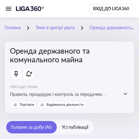
ВХІД ДО LIGA360
Головна
Теми в центрі уваги
Оренда державного та комунального майна
Оренда державного та
комунального майна
ПРО ЩО ТЕМА:
Правила, процедури і контроль за передачею
державного та комунального майна в оренду. Кейси
Торгівля
Будівельна діяльність
використання публічного майна
Головне за добу (AI)
Усі публікації