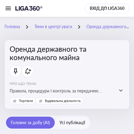
ВХІД ДО LIGA360
Головна
Теми в центрі уваги
Оренда державного та комунального майна
Оренда державного та
комунального майна
ПРО ЩО ТЕМА:
Правила, процедури і контроль за передачею
державного та комунального майна в оренду. Кейси
Торгівля
Будівельна діяльність
використання публічного майна
Головне за добу (AI)
Усі публікації