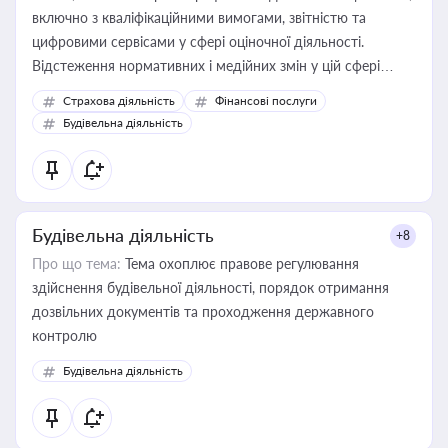
включно з кваліфікаційними вимогами, звітністю та
цифровими сервісами у сфері оціночної діяльності.
Відстеження нормативних і медійних змін у цій сфері
корисне для власника бізнесу, керівника, юриста або
Страхова діяльність
Фінансові послуги
бухгалтера під час оподаткування, приватизації, оренди
Будівельна діяльність
державного майна, корпоративних угод і перевірки
статусу суб'єктів оціночної діяльності
Будівельна діяльність
+8
Про що тема:
Тема охоплює правове регулювання
здійснення будівельної діяльності, порядок отримання
дозвільних документів та проходження державного
контролю
Будівельна діяльність