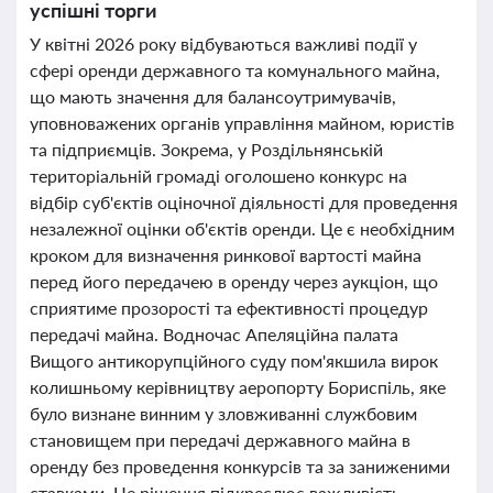
успішні торги
У квітні 2026 року відбуваються важливі події у
сфері оренди державного та комунального майна,
що мають значення для балансоутримувачів,
уповноважених органів управління майном, юристів
та підприємців. Зокрема, у Роздільнянській
територіальній громаді оголошено конкурс на
відбір суб'єктів оціночної діяльності для проведення
незалежної оцінки об'єктів оренди. Це є необхідним
кроком для визначення ринкової вартості майна
перед його передачею в оренду через аукціон, що
сприятиме прозорості та ефективності процедур
передачі майна. Водночас Апеляційна палата
Вищого антикорупційного суду пом'якшила вирок
колишньому керівництву аеропорту Бориспіль, яке
було визнане винним у зловживанні службовим
становищем при передачі державного майна в
оренду без проведення конкурсів та за заниженими
ставками. Це рішення підкреслює важливість