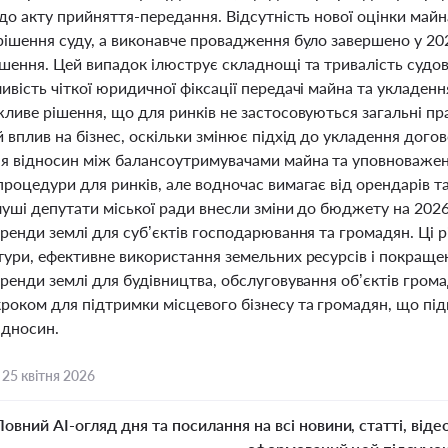
до акту прийняття-передання. Відсутність нової оцінки майн
рішення суду, а виконавче провадження було завершено у 20
ішення. Цей випадок ілюструє складнощі та тривалість судов
вість чіткої юридичної фіксації передачі майна та укладен
жливе рішення, що для ринків не застосовуються загальні п
 вплив на бізнес, оскільки змінює підхід до укладення дого
я відносин між балансоутримувачами майна та уповноважен
процедури для ринків, але водночас вимагає від орендарів 
луші депутати міської ради внесли зміни до бюджету на 2026
ренди землі для суб’єктів господарювання та громадян. Ці 
тури, ефективне використання земельних ресурсів і покращ
ренди землі для будівництва, обслуговування об’єктів гром
роком для підтримки місцевого бізнесу та громадян, що під
ідносин.
,
25 квітня 2026
Повний AI-огляд дня та посилання на всі новини, статті, віде