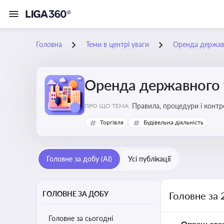
Головна
Теми в центрі уваги
Оренда держав
Оренда державного 
Правила, процедури і конт
ПРО ЩО ТЕМА:
Торгівля
Будівельна діяльність
Головне за добу (AI)
Усі публікації
ГОЛОВНЕ ЗА ДОБУ
Головне за 
Головне за сьогодні
Опрацьова