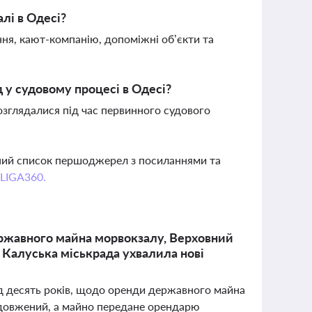
лі в Одесі?
ння, кают-компанію, допоміжні об’єкти та
 у судовому процесі в Одесі?
озглядалися під час первинного судового
вний список першоджерел з посиланнями та
 LIGA360.
ержавного майна морвокзалу, Верховний
 Калуська міськрада ухвалила нові
ад десять років, щодо оренди державного майна
родовжений, а майно передане орендарю