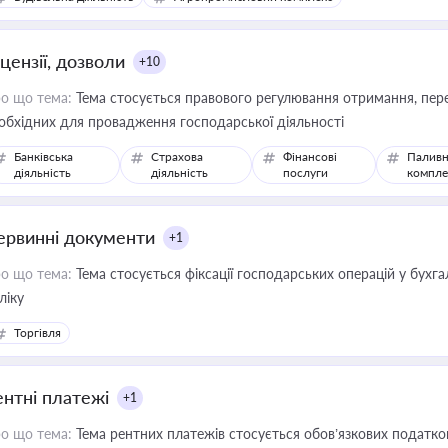
цензії, дозволи
+10
о що тема:
Тема стосується правового регулювання отримання, пере
обхідних для провадження господарської діяльності
Банківська
Страхова
Фінансові
Паливн
діяльність
діяльність
послуги
компле
ервинні документи
+1
о що тема:
Тема стосується фіксації господарських операцій у бухг
ліку
Торгівля
ентні платежі
+1
о що тема:
Тема рентних платежів стосується обов’язкових податков