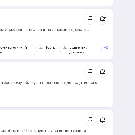
оформлення, анулювання ліцензій і дозволів,
о-енергетичний
Торгівля
Будівельна
+2
кс
діяльність
алтерському обліку та є основою для податкового
их зборів, які сплачуються за користування