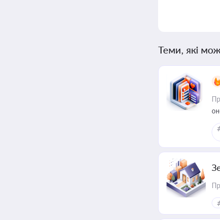
Теми, які мож
Пр
он
З
Пр