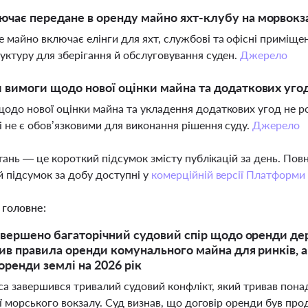
чає передане в оренду майно яхт-клубу на морвокза
 майно включає елінги для яхт, службові та офісні приміще
уктуру для зберігання й обслуговування суден.
Джерело
 вимоги щодо нової оцінки майна та додаткових угод
одо нової оцінки майна та укладення додаткових угод не р
і не є обов’язковими для виконання рішення суду.
Джерело
тань — це короткий підсумок змісту публікацій за день. По
 підсумок за добу доступні у
комерційній версії Платформи
 головне:
авершено багаторічний судовий спір щодо оренди д
ив правила оренди комунального майна для ринків, а
оренди землі на 2026 рік
еса завершився тривалий судовий конфлікт, який тривав пон
ії морського вокзалу. Суд визнав, що договір оренди був п