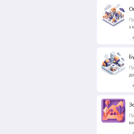
О
Пр
з 
ме
пр
Б
Пр
до
З
Пр
ва
ре