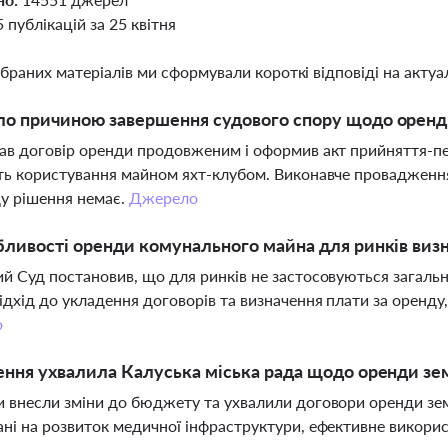
5 публікацій за 25 квітня
ібраних матеріалів ми сформували короткі відповіді на актуал
о причиною завершення судового спору щодо оренд
ав договір оренди продовженим і оформив акт прийняття-
ть користування майном яхт-клубом. Виконавче провадження
у рішення немає.
Джерело
бливості оренди комунального майна для ринків виз
й Суд постановив, що для ринків не застосовуються загаль
ідхід до укладення договорів та визначення плати за оренду,
о
ення ухвалила Калуська міська рада щодо оренди зем
 внесли зміни до бюджету та ухвалили договори оренди зем
ні на розвиток медичної інфраструктури, ефективне викори