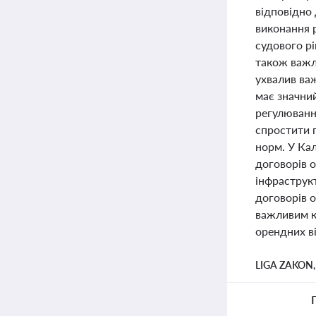
відповідно 
виконання 
судового р
також важли
ухвалив ва
має значний
регулюванн
спростити 
норм. У Ка
договорів о
інфраструк
договорів о
важливим к
орендних в
LIGA ZAKON