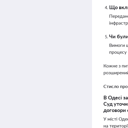
Що вклю
Передане
інфрастр
Чи були
Вимоги щ
процесу 
Кожне з пи
розширений
Стисло про
В Одесі з
Суд уточн
договори 
У місті Од
на територ