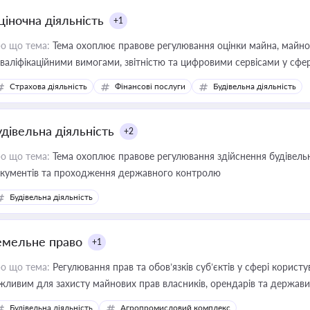
ціночна діяльність
+1
о що тема:
Тема охоплює правове регулювання оцінки майна, майнови
кваліфікаційними вимогами, звітністю та цифровими сервісами у сфер
дійних змін у цій сфері корисне для власника бізнесу, керівника, юр
Страхова діяльність
Фінансові послуги
Будівельна діяльність
иватизації, оренди державного майна, корпоративних угод і перевірки
удівельна діяльність
+2
о що тема:
Тема охоплює правове регулювання здійснення будівельн
кументів та проходження державного контролю
Будівельна діяльність
емельне право
+1
о що тема:
Регулювання прав та обов’язків суб’єктів у сфері корист
жливим для захисту майнових прав власників, орендарів та держави
сурсами
Будівельна діяльність
Агропромисловий комплекс