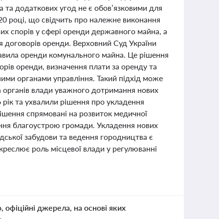
а та додаткових угод не є обов’язковими для
20 році, що свідчить про належне виконання
их спорів у сфері оренди державного майна, а
ня договорів оренди. Верховний Суд України
равила оренди комунального майна. Це рішення
ворів оренди, визначення плати за оренду та
ими органами управління. Такий підхід може
та органів влади уважного дотримання нових
 рік та ухвалили рішення про укладення
рішення спрямовані на розвиток медичної
ення благоустрою громади. Укладення нових
адської забудови та ведення городництва є
креслює роль місцевої влади у регулюванні
о, офіційні джерела, на основі яких