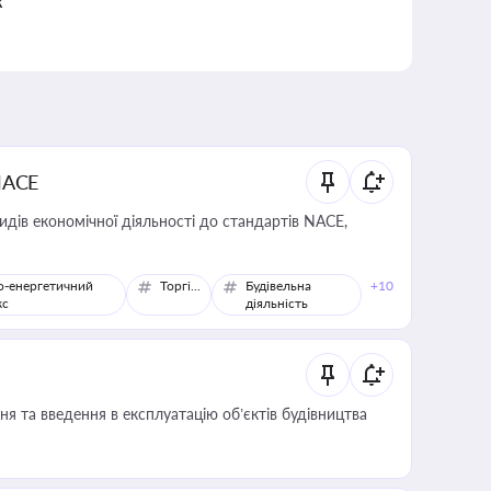
к
NACE
идів економічної діяльності до стандартів NACE,
о-енергетичний
Торгівля
Будівельна
+10
кс
діяльність
я та введення в експлуатацію об’єктів будівництва