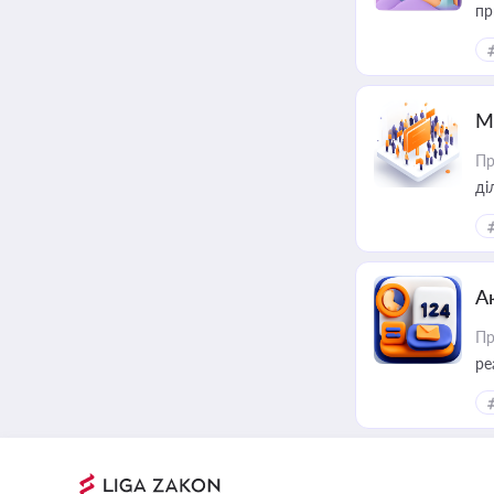
пр
М
Пр
А
Пр
ре