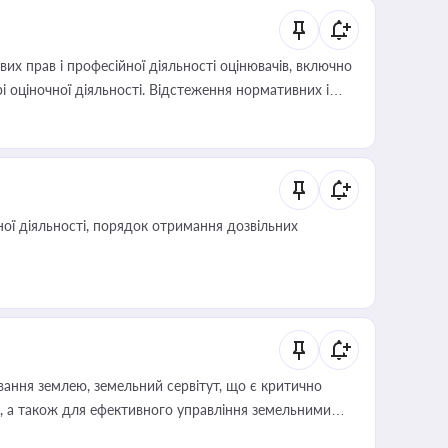
х прав і професійної діяльності оцінювачів, включно
і оціночної діяльності. Відстеження нормативних і
иста або бухгалтера під час оподаткування,
 статусу суб'єктів оціночної діяльності
ої діяльності, порядок отримання дозвільних
ування землею, земельний сервітут, що є критично
, а також для ефективного управління земельними