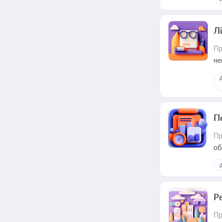
Лі
Пр
не
П
Пр
об
Р
Пр