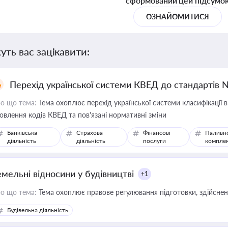
сформований цей підсумо
ОЗНАЙОМИТИСЯ
уть вас зацікавити:
Перехід української системи КВЕД до стандартів 
о що тема:
Тема охоплює перехід української системи класифікації в
овлення кодів КВЕД та пов'язані нормативні зміни
Банківська
Страхова
Фінансові
Паливн
діяльність
діяльність
послуги
компле
емельні відносини у будівництві
+1
о що тема:
Тема охоплює правове регулювання підготовки, здійсненн
Будівельна діяльність