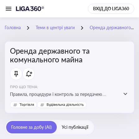
ВХІД ДО LIGA360
Головна
Теми в центрі уваги
Оренда державного та комунального майна
Оренда державного та
комунального майна
ПРО ЩО ТЕМА:
Правила, процедури і контроль за передачею
державного та комунального майна в оренду. Кейси
Торгівля
Будівельна діяльність
використання публічного майна
Головне за добу (AI)
Усі публікації