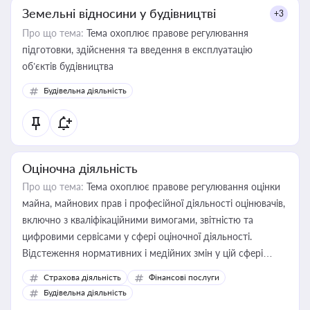
Земельні відносини у будівництві
+3
Про що тема:
Тема охоплює правове регулювання
підготовки, здійснення та введення в експлуатацію
об’єктів будівництва
Будівельна діяльність
Оціночна діяльність
Про що тема:
Тема охоплює правове регулювання оцінки
майна, майнових прав і професійної діяльності оцінювачів,
включно з кваліфікаційними вимогами, звітністю та
цифровими сервісами у сфері оціночної діяльності.
Відстеження нормативних і медійних змін у цій сфері
корисне для власника бізнесу, керівника, юриста або
Страхова діяльність
Фінансові послуги
бухгалтера під час оподаткування, приватизації, оренди
Будівельна діяльність
державного майна, корпоративних угод і перевірки