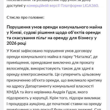
доступні у
комерційній версії Платформи LIGA360.
Стисло про головне:
Порушення умов оренди комунального майна
у Києві, судові рішення щодо об'єктів оренди
та скасування пільг на оренду для бізнесу у
2026 році
У Києві зафіксовано порушення умов договору
оренди комунального майна в парку "Наталка", де
приміщення, орендоване виключно для прокату
велосипедів, використовують також для здачі в
оренду електросамокатів. Це суперечить цільовому
призначенню об'єкта оренди, що викликало критику
на адресу Департаменту комунальної власності
КМДА та його керівника Андрія Гудзя, якого
підозрюють у корупції. Крім того, підозри викликає
і процедура аукціону, де початкові ставки на оренду
приміщення у топ-локації були штучно знижені. Суд