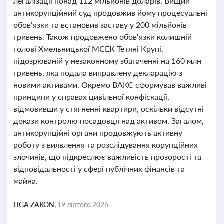
легалізації понад 112 мільйонів доларів. Вищий
антикорупційний суд продовжив йому процесуальні
обов’язки та встановив заставу у 200 мільйонів
гривень. Також продовжено обов’язки колишній
голові Хмельницької МСЕК Тетяні Крупі,
підозрюваній у незаконному збагаченні на 160 млн
гривень, яка подала виправлену декларацію з
новими активами. Окремо ВАКС сформував важливі
принципи у справах цивільної конфіскації,
відмовивши у стягненні квартири, оскільки відсутні
докази контролю посадовця над активом. Загалом,
антикорупційні органи продовжують активну
роботу з виявлення та розслідування корупційних
злочинів, що підкреслює важливість прозорості та
відповідальності у сфері публічних фінансів та
майна.
LIGA ZAKON,
19 лютого 2026