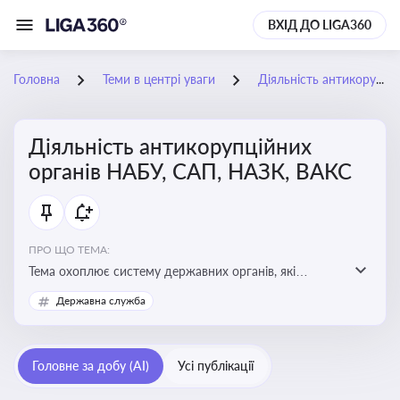
ВХІД ДО LIGA360
Головна
Теми в центрі уваги
Діяльність антикорупційних органів НАБУ, САП, НАЗК, ВАКС
Діяльність антикорупційних
органів НАБУ, САП, НАЗК, ВАКС
ПРО ЩО ТЕМА:
Тема охоплює систему державних органів, які
здійснюють запобігання, виявлення та розслідування
Державна служба
корупційних правопорушень, що є ключовим
елементом забезпечення прозорості й доброчесності
у державному управлінні та бізнесі
Головне за добу (AI)
Усі публікації