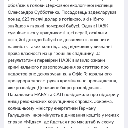
обов’язків голови Державної екологічної інспекції
Олександра Субботенка. Посадовець задекларував
понад 623 тисячі доларів готівкою, які нібито
знайшов у гаражі померлої бабусі. Однак НАЗК
сумнівається у правдивості цієї версії, оскільки
офіційні доходи бабусі не дозволяють пояснити
наявність таких коштів, а суд відмовив у визнанні
права власності на ці гроші як спадщину. За
результатами перевірки НАЗК виявило ознаки
кримінального правопорушення за статтею про
недостовірне декларування, а Офіс Генерального
прокурора зареєстрував кримінальне провадження,
яке розслідує Державне бюро розслідувань.
Паралельно НАБУ та САП повідомили про підозри у
низці резонансних корупційних справах. Зокрема,
колишньому міністру енергетики Герману
Галущенку інкримінують відмивання коштів у межах
справи «Мідас», де йдеться про масштабну схему