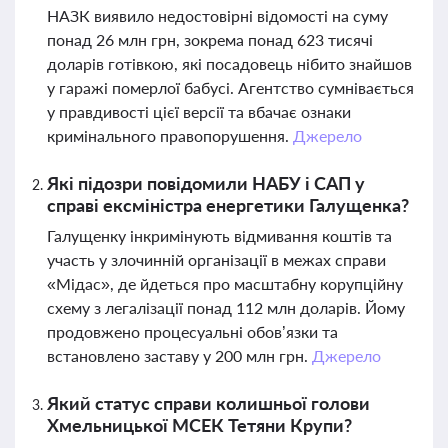
НАЗК виявило недостовірні відомості на суму
понад 26 млн грн, зокрема понад 623 тисячі
доларів готівкою, які посадовець нібито знайшов
у гаражі померлої бабусі. Агентство сумнівається
у правдивості цієї версії та вбачає ознаки
кримінального правопорушення.
Джерело
Які підозри повідомили НАБУ і САП у
справі ексміністра енергетики Галущенка?
Галущенку інкримінують відмивання коштів та
участь у злочинній організації в межах справи
«Мідас», де йдеться про масштабну корупційну
схему з легалізації понад 112 млн доларів. Йому
продовжено процесуальні обов’язки та
встановлено заставу у 200 млн грн.
Джерело
Який статус справи колишньої голови
Хмельницької МСЕК Тетяни Крупи?