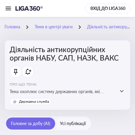
ВХІД ДО LIGA360
Головна
Теми в центрі уваги
Діяльність антикорупційних органів НАБУ, САП, НАЗК, ВАКС
Діяльність антикорупційних
органів НАБУ, САП, НАЗК, ВАКС
ПРО ЩО ТЕМА:
Тема охоплює систему державних органів, які
здійснюють запобігання, виявлення та розслідування
Державна служба
корупційних правопорушень, що є ключовим
елементом забезпечення прозорості й доброчесності
у державному управлінні та бізнесі
Головне за добу (AI)
Усі публікації