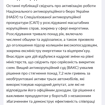
Останні публікації свідчать про активізацію роботи
Національного антикорупційного бюро України
(НАБУ) та Спеціалізованої антикорупційної
прокуратури (САП) у розслідуванні масштабних
корупційних справ, зокрема у сфері енергетики.
Розслідування тривало понад рік, включало
численні обшуки та аудіозаписи, а також призвело
до оголошення підозр колишнім високопосадовцям,
зокрема ексміністру енергетики та віцепрем’єру.
Внаслідок цих дій відбулися кадрові зміни на рівні
міністерств, що свідчить про серйозність викритих
схем. Вищий антикорупційний суд (ВАКС) ухвалив
рішення про стягнення понад 7,2 млн гривень за
необґрунтовані активи трьох автомобілів, які
використовував народний депутат, але які не
відповідали його офіційним доходам. Це рішення є
важливим прецедентом у боротьбі з незаконним
збагаченням та демонструє ефективність співпраці