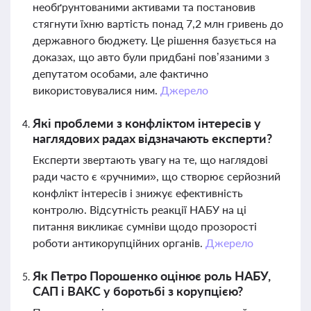
необґрунтованими активами та постановив
стягнути їхню вартість понад 7,2 млн гривень до
державного бюджету. Це рішення базується на
доказах, що авто були придбані пов’язаними з
депутатом особами, але фактично
використовувалися ним.
Джерело
Які проблеми з конфліктом інтересів у
наглядових радах відзначають експерти?
Експерти звертають увагу на те, що наглядові
ради часто є «ручними», що створює серйозний
конфлікт інтересів і знижує ефективність
контролю. Відсутність реакції НАБУ на ці
питання викликає сумніви щодо прозорості
роботи антикорупційних органів.
Джерело
Як Петро Порошенко оцінює роль НАБУ,
САП і ВАКС у боротьбі з корупцією?