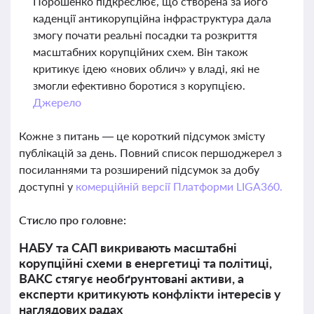
Порошенко підкреслює, що створена за його
каденції антикорупційна інфраструктура дала
змогу почати реальні посадки та розкриття
масштабних корупційних схем. Він також
критикує ідею «нових облич» у владі, які не
змогли ефективно боротися з корупцією.
Джерело
Кожне з питань — це короткий підсумок змісту
публікацій за день. Повний список першоджерел з
посиланнями та розширений підсумок за добу
доступні у
комерційній версії Платформи LIGA360.
Стисло про головне:
НАБУ та САП викривають масштабні
корупційні схеми в енергетиці та політиці,
ВАКС стягує необґрунтовані активи, а
експерти критикують конфлікти інтересів у
наглядових радах