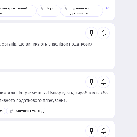
о-енергетичний
Торгівля
Будівельна
+2
кс
діяльність
 органів, що виникають внаслідок податкових
вим для підприємств, які імпортують, виробляють або
тивного податкового планування.
ть
Митниця та ЗЕД