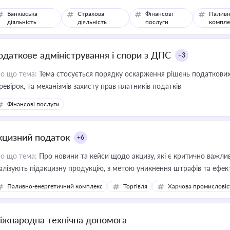
Банківська
Страхова
Фінансові
Паливн
діяльність
діяльність
послуги
компле
одаткове адміністрування і спори з ДПС
+3
о що тема:
Тема стосується порядку оскарження рішень податкових
ревірок, та механізмів захисту прав платників податків
Фінансові послуги
кцизний податок
+6
о що тема:
Про новини та кейси щодо акцизу, які є критично важли
алізують підакцизну продукцію, з метою уникнення штрафів та ефек
Паливно-енергетичний комплекс
Торгівля
Харчова промисловіс
іжнародна технічна допомога