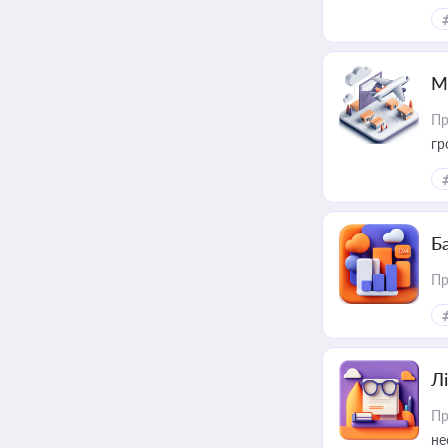
ме
пр
М
Пр
гр
Ба
Пр
Лі
Пр
не