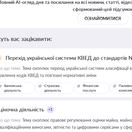
Повний AI-огляд дня та посилання на всі новини, статті, віде
сформований цей підсумо
ОЗНАЙОМИТИСЯ
уть вас зацікавити:
Перехід української системи КВЕД до стандартів 
о що тема:
Тема охоплює перехід української системи класифікації в
овлення кодів КВЕД та пов'язані нормативні зміни
Банківська
Страхова
Фінансові
Паливн
діяльність
діяльність
послуги
компле
ціночна діяльність
+1
о що тема:
Тема охоплює правове регулювання оцінки майна, майнови
кваліфікаційними вимогами, звітністю та цифровими сервісами у сфер