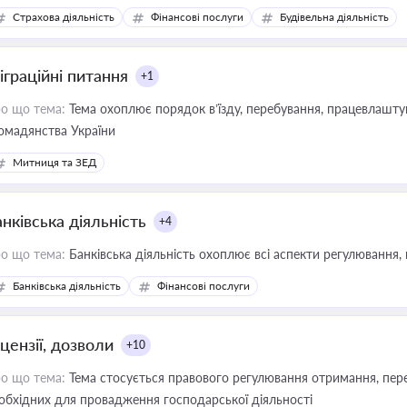
дійних змін у цій сфері корисне для власника бізнесу, керівника, юр
Страхова діяльність
Фінансові послуги
Будівельна діяльність
иватизації, оренди державного майна, корпоративних угод і перевірки
іграційні питання
+1
о що тема:
Тема охоплює порядок в’їзду, перебування, працевлаштув
омадянства України
Митниця та ЗЕД
нківська діяльність
+4
о що тема:
Банківська діяльність охоплює всі аспекти регулювання, 
Банківська діяльність
Фінансові послуги
цензії, дозволи
+10
о що тема:
Тема стосується правового регулювання отримання, пере
обхідних для провадження господарської діяльності