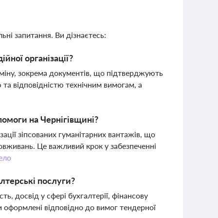
ьні запитання. Ви дізнаєтесь:
ійної організації?
міну, зокрема документів, що підтверджують
 та відповідністю технічним вимогам, а
опомоги на Чернігівщині?
ації зіпсованих гуманітарних вантажів, що
вживань. Це важливий крок у забезпеченні
ело
алтерські послуги?
ь, досвід у сфері бухгалтерії, фінансову
ти оформлені відповідно до вимог тендерної