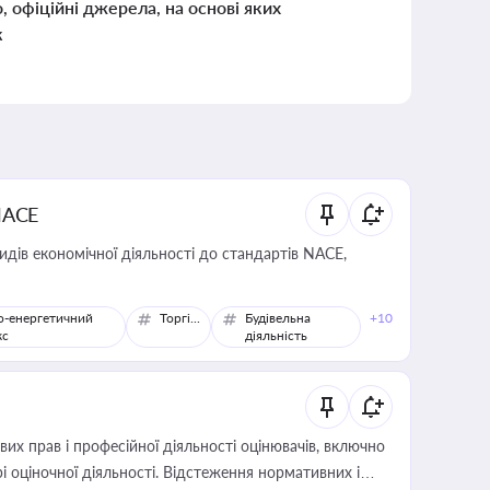
о, офіційні джерела, на основі яких
к
NACE
идів економічної діяльності до стандартів NACE,
о-енергетичний
Торгівля
Будівельна
+10
кс
діяльність
х прав і професійної діяльності оцінювачів, включно
і оціночної діяльності. Відстеження нормативних і