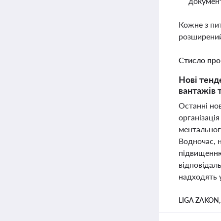
документ
Кожне з пи
розширений
Стисло про
Нові тенд
вантажів 
Останні нов
організація
ментального
Водночас, н
підвищенню
відповідаль
надходять у
LIGA ZAKON