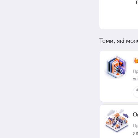
Теми, які мож
Пр
он
О
Пр
з 