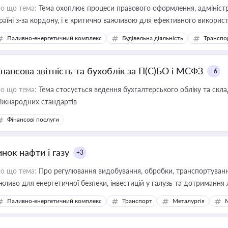
о що тема:
Тема охоплює процеси правового оформлення, адміністр
раїні з-за кордону, і є критично важливою для ефективного використ
фраструктурних проєктів
Паливно-енергетичний комплекс
Будівельна діяльність
Транспо
інансова звітність та бухоблік за П(С)БО і МСФЗ
+6
о що тема:
Тема стосується ведення бухгалтерського обліку та скла
міжнародних стандартів
Фінансові послуги
нок нафти і газу
+3
о що тема:
Про регулювання видобування, обробки, транспортування
жливо для енергетичної безпеки, інвестицій у галузь та дотримання 
Паливно-енергетичний комплекс
Транспорт
Металургія