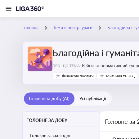
Головна
Теми в центрі уваги
Благодійна і г
Благодійна і гумані
Кейси та нормативний супро
ПРО ЩО ТЕМА:
Фінансові послуги
Митниця та ЗЕД
Головне за добу (AI)
Усі публікації
ГОЛОВНЕ ЗА ДОБУ
Головне за 
Головне за сьогодні
Опрацьова