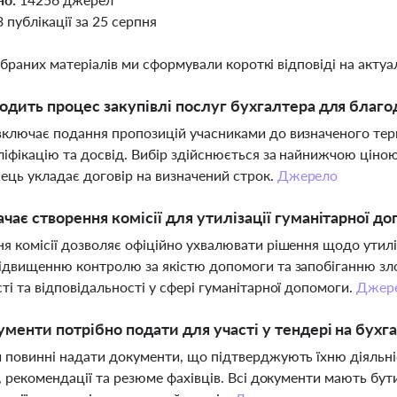
3 публікації за 25 серпня
ібраних матеріалів ми сформували короткі відповіді на актуал
одить процес закупівлі послуг бухгалтера для благод
ключає подання пропозицій учасниками до визначеного тер
ліфікацію та досвід. Вибір здійснюється за найнижчою ціною
ць укладає договір на визначений строк.
Джерело
чає створення комісії для утилізації гуманітарної д
я комісії дозволяє офіційно ухвалювати рішення щодо утиліз
ідвищенню контролю за якістю допомоги та запобіганню зло
ті та відповідальності у сфері гуманітарної допомоги.
Джер
ументи потрібно подати для участі у тендері на бухг
 повинні надати документи, що підтверджують їхню діяльніст
ь, рекомендації та резюме фахівців. Всі документи мають бу