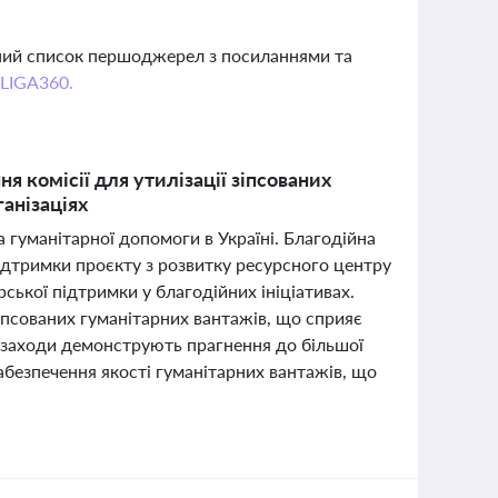
вний список першоджерел з посиланнями та
 LIGA360.
я комісії для утилізації зіпсованих
ганізаціях
а гуманітарної допомоги в Україні. Благодійна
підтримки проєкту з розвитку ресурсного центру
ської підтримки у благодійних ініціативах.
зіпсованих гуманітарних вантажів, що сприяє
і заходи демонструють прагнення до більшої
забезпечення якості гуманітарних вантажів, що