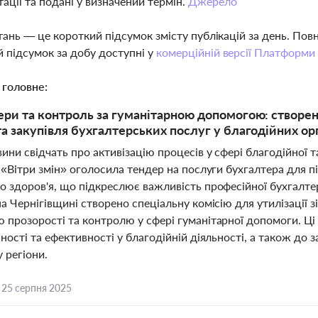
ації та подані у визначений термін.
Джерело
тань — це короткий підсумок змісту публікацій за день. По
 підсумок за добу доступні у
комерційній версії Платформи
 головне:
ери та контроль за гуманітарною допомогою: створенн
та закупівля бухгалтерських послуг у благодійних ор
ини свідчать про активізацію процесів у сфері благодійної т
 «Вітри змін» оголосила тендер на послуги бухгалтера для 
 здоров'я, що підкреслює важливість професійної бухгалтер
а Чернігівщині створено спеціальну комісію для утилізації 
 прозорості та контролю у сфері гуманітарної допомоги. Ц
ності та ефективності у благодійній діяльності, а також до 
 регіони.
,
25 серпня 2025