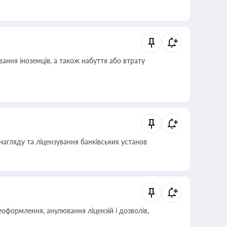
иста або бухгалтера під час оподаткування,
 статусу суб'єктів оціночної діяльності
ання іноземців, а також набуття або втрату
нагляду та ліцензування банківських установ
оформлення, анулювання ліцензій і дозволів,