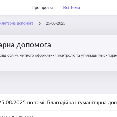
Про проєкт
Всі Теми
уманітарна допомога
25-08-2025
тарна допомога
від обліку, митного оформлення, контролю та утилізації гуманітарн
25.08.2025 по темі: Благодійна і гуманітарна до
но:
14256 джерел