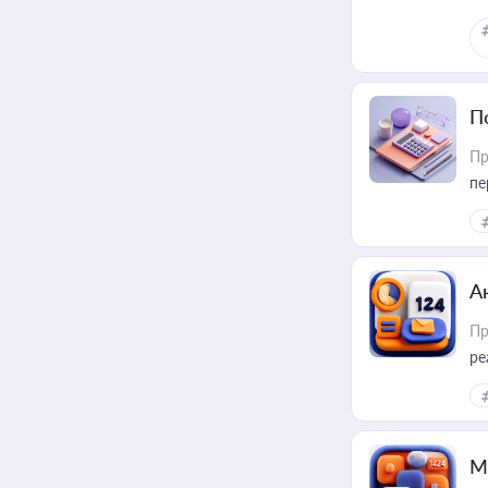
П
Пр
пе
А
Пр
ре
М