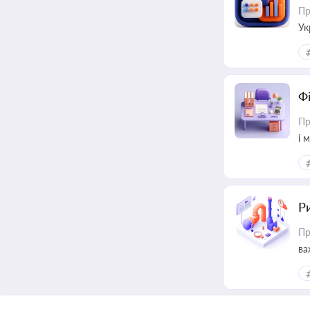
Пр
Ук
ін
Ф
Пр
і 
Ри
Пр
ва