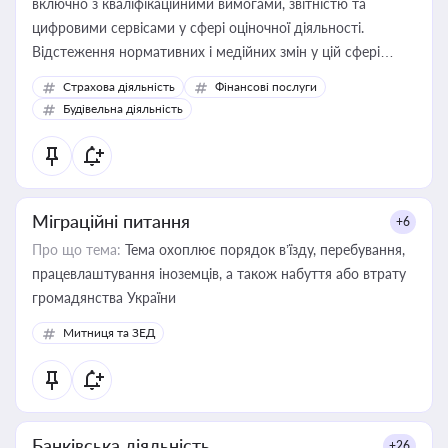
включно з кваліфікаційними вимогами, звітністю та
цифровими сервісами у сфері оціночної діяльності.
Відстеження нормативних і медійних змін у цій сфері
корисне для власника бізнесу, керівника, юриста або
Страхова діяльність
Фінансові послуги
бухгалтера під час оподаткування, приватизації, оренди
Будівельна діяльність
державного майна, корпоративних угод і перевірки
статусу суб'єктів оціночної діяльності
Міграційні питання
+6
Про що тема:
Тема охоплює порядок в’їзду, перебування,
працевлаштування іноземців, а також набуття або втрату
громадянства України
Митниця та ЗЕД
Банківська діяльність
+26