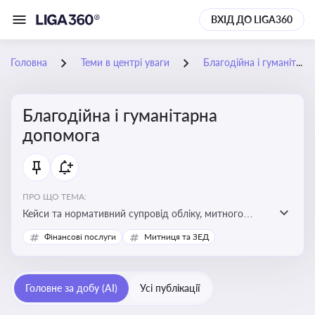
ВХІД ДО LIGA360
Головна
Теми в центрі уваги
Благодійна і гуманітарна допомога
Благодійна і гуманітарна
допомога
ПРО ЩО ТЕМА:
Кейси та нормативний супровід обліку, митного
оформлення, контролю та утилізації гуманітарної або
Фінансові послуги
Митниця та ЗЕД
благодійної допомоги
Головне за добу (AI)
Усі публікації