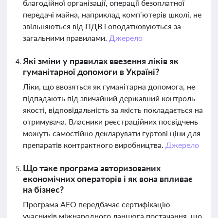
благодійної організації, операції безоплатної
передачі майна, наприклад комп’ютерів школі, не
звільняються від ПДВ і оподатковуються за
загальними правилами.
Джерело
Які зміни у правилах ввезення ліків як
гуманітарної допомоги в Україні?
Ліки, що ввозяться як гуманітарна допомога, не
підпадають під звичайний державний контроль
якості, відповідальність за якість покладається на
отримувача. Власники реєстраційних посвідчень
можуть самостійно декларувати гуртові ціни для
препаратів контрактного виробництва.
Джерело
Що таке програма авторизованих
економічних операторів і як вона впливає
на бізнес?
Програма АЕО передбачає сертифікацію
учасників міжнародного ланцюга постачання, що