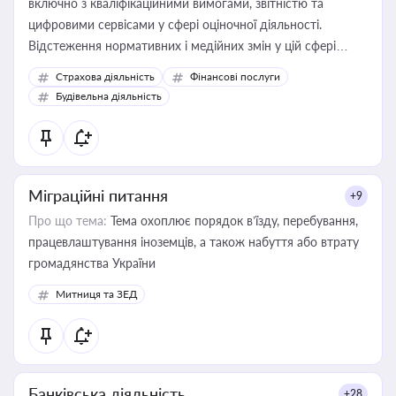
включно з кваліфікаційними вимогами, звітністю та
цифровими сервісами у сфері оціночної діяльності.
Відстеження нормативних і медійних змін у цій сфері
корисне для власника бізнесу, керівника, юриста або
Страхова діяльність
Фінансові послуги
бухгалтера під час оподаткування, приватизації, оренди
Будівельна діяльність
державного майна, корпоративних угод і перевірки
статусу суб'єктів оціночної діяльності
Міграційні питання
+9
Про що тема:
Тема охоплює порядок в’їзду, перебування,
працевлаштування іноземців, а також набуття або втрату
громадянства України
Митниця та ЗЕД
Банківська діяльність
+28