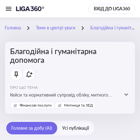
ВХІД ДО LIGA360
Головна
Теми в центрі уваги
Благодійна і гуманітарна допомога
Благодійна і гуманітарна
допомога
ПРО ЩО ТЕМА:
Кейси та нормативний супровід обліку, митного
оформлення, контролю та утилізації гуманітарної або
Фінансові послуги
Митниця та ЗЕД
благодійної допомоги
Головне за добу (AI)
Усі публікації