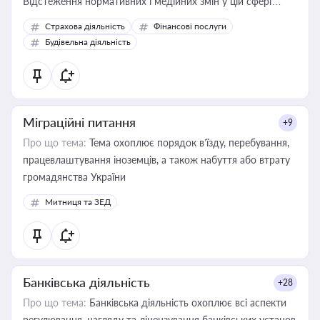
Відстеження нормативних і медійних змін у цій сфері
корисне для власника бізнесу, керівника, юриста або
Страхова діяльність
Фінансові послуги
бухгалтера під час оподаткування, приватизації, оренди
Будівельна діяльність
державного майна, корпоративних угод і перевірки
статусу суб'єктів оціночної діяльності
Міграційні питання
+9
Про що тема:
Тема охоплює порядок в’їзду, перебування,
працевлаштування іноземців, а також набуття або втрату
громадянства України
Митниця та ЗЕД
Банківська діяльність
+28
Про що тема:
Банківська діяльність охоплює всі аспекти
регулювання, нагляду та ліцензування банківських установ