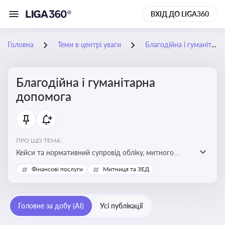
ВХІД ДО LIGA360
Головна
Теми в центрі уваги
Благодійна і гуманітарна допомога
Благодійна і гуманітарна
допомога
ПРО ЩО ТЕМА:
Кейси та нормативний супровід обліку, митного
оформлення, контролю та утилізації гуманітарної або
Фінансові послуги
Митниця та ЗЕД
благодійної допомоги
Головне за добу (AI)
Усі публікації