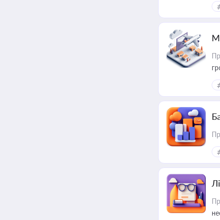
ме
пр
М
Пр
гр
Ба
Пр
Лі
Пр
не