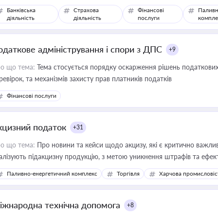
Банківська
Страхова
Фінансові
Паливн
діяльність
діяльність
послуги
компле
одаткове адміністрування і спори з ДПС
+9
о що тема:
Тема стосується порядку оскарження рішень податкових
ревірок, та механізмів захисту прав платників податків
Фінансові послуги
кцизний податок
+31
о що тема:
Про новини та кейси щодо акцизу, які є критично важли
алізують підакцизну продукцію, з метою уникнення штрафів та ефек
Паливно-енергетичний комплекс
Торгівля
Харчова промисловіс
іжнародна технічна допомога
+8