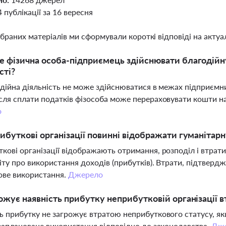
4 публікації за 16 вересня
ібраних матеріалів ми сформували короткі відповіді на актуал
 фізична особа-підприємець здійснювати благодійн
сті?
одійна діяльність не може здійснюватися в межах підприємни
сля сплати податків фізособа може перераховувати кошти на 
о
ибуткові організації повинні відображати гуманітарн
кові організації відображають отримання, розподіл і втрат
іту про використання доходів (прибутків). Втрати, підтверд
ове використання.
Джерело
ожує наявність прибутку неприбутковій організації 
ь прибутку не загрожує втратою неприбуткового статусу, як
 заплановане використання відповідно до законодавства.
Дж