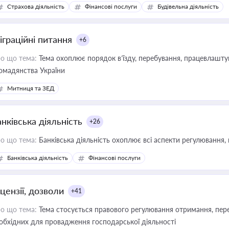
дійних змін у цій сфері корисне для власника бізнесу, керівника, юр
Страхова діяльність
Фінансові послуги
Будівельна діяльність
иватизації, оренди державного майна, корпоративних угод і перевірки
іграційні питання
+6
о що тема:
Тема охоплює порядок в’їзду, перебування, працевлаштув
омадянства України
Митниця та ЗЕД
нківська діяльність
+26
о що тема:
Банківська діяльність охоплює всі аспекти регулювання, 
Банківська діяльність
Фінансові послуги
цензії, дозволи
+41
о що тема:
Тема стосується правового регулювання отримання, пере
обхідних для провадження господарської діяльності