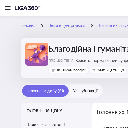
Головна
Теми в центрі уваги
Благодійна і г
Благодійна і гумані
Кейси та нормативний супро
ПРО ЩО ТЕМА:
Фінансові послуги
Митниця та ЗЕД
Головне за добу (AI)
Усі публікації
ГОЛОВНЕ ЗА ДОБУ
Головне за 
Головне за сьогодні
Опрацьова