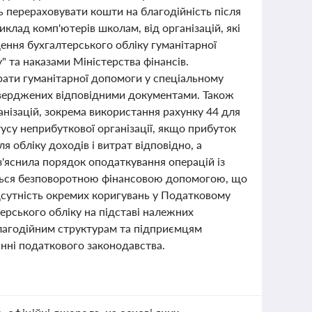
ь перераховувати кошти на благодійність після
клад комп'ютерів школам, від організацій, які
ення бухгалтерського обліку гуманітарної
 та наказами Міністерства фінансів.
трати гуманітарної допомоги у спеціальному
ідтверджених відповідними документами. Також
нізацій, зокрема використання рахунку 44 для
усу неприбуткової організації, якщо прибуток
ля обліку доходів і витрат відповідно, а
з'яснила порядок оподаткування операцій із
ться безповоротною фінансовою допомогою, що
ідсутність окремих коригувань у Податковому
ерського обліку на підставі належних
благодійним структурам та підприємцям
ванні податкового законодавства.