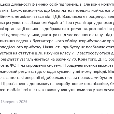
ької діяльності фізичних осіб-підприємців, але вони можут
тків. Також визначено, що безоплатна передача майна, напри
дійними, не звільняється від ПДВ. Важливою є процедура вед
ка регулюється Законом України "Про гуманітарну допомогу"
і організації повинні відображати отримання, розподіл і в
звіту, зокрема у випадках втрат під час воєнного стану, п
 питання ведення бухгалтерського обліку неприбуткових орга
зподіленого прибутку. Наявність прибутку не позбавляє стат
ється на статутні цілі. Рахунки класу 7 і 9 застосовуються д
результат узагальнюється на рахунку 79. Крім того, ДПС ро
озик ФОП на спрощеній системі. Прощення позики вважає
нансовий результат до оподаткування у звітному періоді. В
ачає, що такі операції відображаються за правилами бухгалт
. Ці роз'яснення допоможуть неприбутковим організаціям, 
ести облік і звітність, а також уникнути помилок у застосу
,
16 вересня 2025