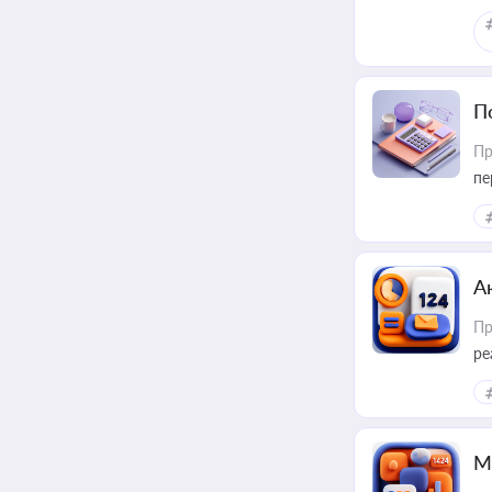
П
Пр
пе
А
Пр
ре
М