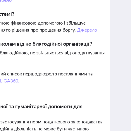
стемі?
тною фінансовою допомогою і збільшує
ийнято рішення про прощення боргу.
Джерело
олам від не благодійної організації?
є благодійною, не звільняється від оподаткування
вний список першоджерел з посиланнями та
 LIGA360.
ної та гуманітарної допомоги для
 застосування норм податкового законодавства
годійна діяльність не може бути частиною