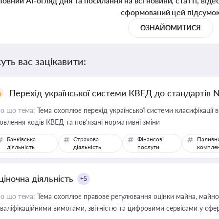
Повний AI-огляд дня та посилання на всі новини, статті, віде
сформований цей підсумо
ОЗНАЙОМИТИСЯ
уть вас зацікавити:
Перехід української системи КВЕД до стандартів 
о що тема:
Тема охоплює перехід української системи класифікації в
овлення кодів КВЕД та пов'язані нормативні зміни
Банківська
Страхова
Фінансові
Паливн
діяльність
діяльність
послуги
компле
ціночна діяльність
+5
о що тема:
Тема охоплює правове регулювання оцінки майна, майнови
кваліфікаційними вимогами, звітністю та цифровими сервісами у сфер