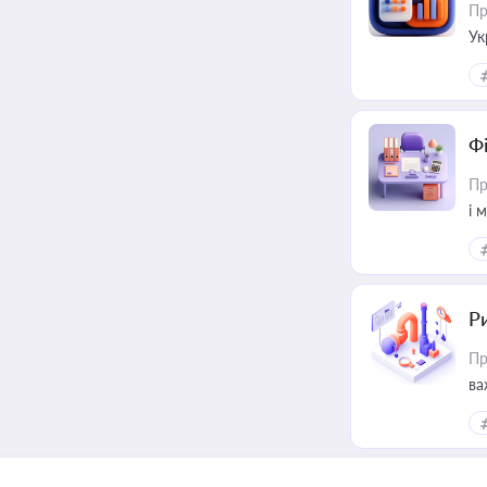
Пр
Ук
ін
Ф
Пр
і 
Ри
Пр
ва