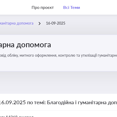
Про проєкт
Всі Теми
уманітарна допомога
16-09-2025
тарна допомога
від обліку, митного оформлення, контролю та утилізації гуманітарн
16.09.2025 по темі: Благодійна і гуманітарна до
но:
14268 джерел