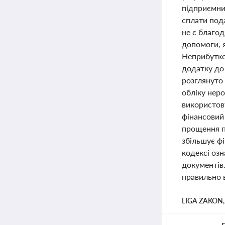
підприємниц
сплати пода
не є благо
допомоги, я
Неприбутков
додатку до 
розглянуто
обліку неро
використову
фінансовий 
прощення п
збільшує фі
кодексі озн
документів
правильно в
LIGA ZAKON