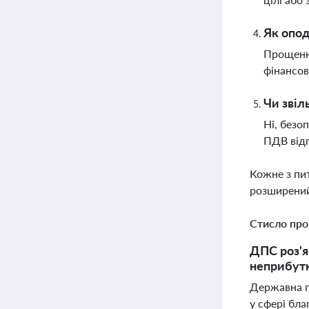
Як опод
Прощенн
фінансов
Чи звіл
Ні, безо
ПДВ відп
Кожне з пи
розширений
Стисло про
ДПС роз'я
неприбутк
Державна п
у сфері бла