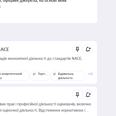
о, офіційні джерела, на основі яких
к
NACE
идів економічної діяльності до стандартів NACE,
о-енергетичний
Торгівля
Будівельна
+10
кс
діяльність
х прав і професійної діяльності оцінювачів, включно
і оціночної діяльності. Відстеження нормативних і