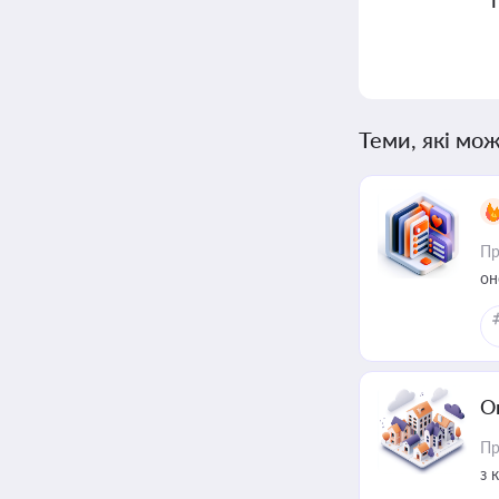
Теми, які мож
Пр
он
О
Пр
з 