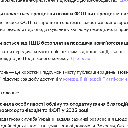
атковується прощення позики ФОП на спрощеній си
я позики ФОП на спрощеній системі вважається безповоро
ий результат до оподаткування у звітному періоді, коли пр
ьняється від ПДВ безоплатна передача комп'ютерів шк
платна передача комп'ютерів школам від організації, яка не 
овідно до Податкового кодексу.
Джерело
тань — це короткий підсумок змісту публікацій за день. По
 підсумок за добу доступні у
комерційній версії Платформи
 головне:
снила особливості обліку та оподаткування благодій
ових організацій та ФОП у 2025 році
одаткова служба України надала важливі роз'яснення щодо
годійної діяльності та гуманітарної допомоги. Зокрема, бла