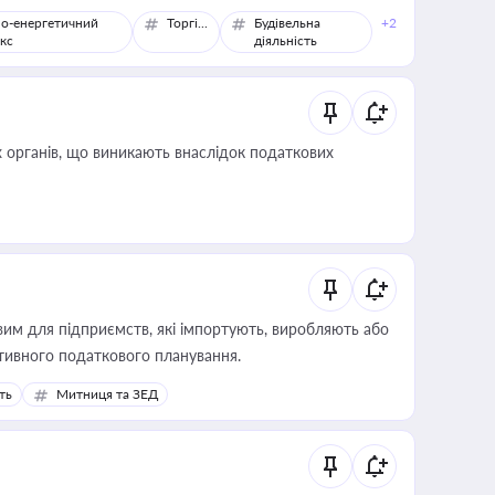
о-енергетичний
Торгівля
Будівельна
+2
кс
діяльність
 органів, що виникають внаслідок податкових
вим для підприємств, які імпортують, виробляють або
тивного податкового планування.
ть
Митниця та ЗЕД