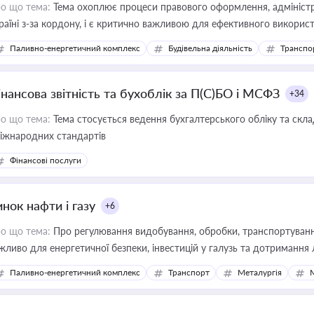
о що тема:
Тема охоплює процеси правового оформлення, адміністр
раїні з-за кордону, і є критично важливою для ефективного використ
фраструктурних проєктів
Паливно-енергетичний комплекс
Будівельна діяльність
Транспо
інансова звітність та бухоблік за П(С)БО і МСФЗ
+34
о що тема:
Тема стосується ведення бухгалтерського обліку та скла
міжнародних стандартів
Фінансові послуги
нок нафти і газу
+6
о що тема:
Про регулювання видобування, обробки, транспортування
жливо для енергетичної безпеки, інвестицій у галузь та дотримання 
Паливно-енергетичний комплекс
Транспорт
Металургія