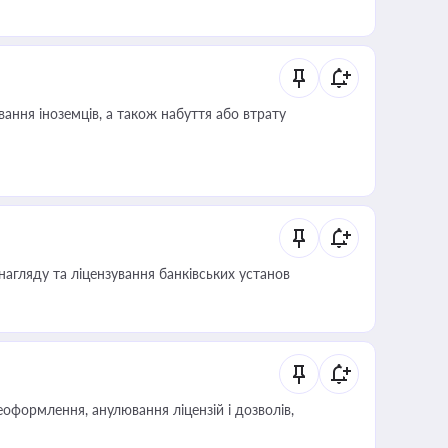
иста або бухгалтера під час оподаткування,
 статусу суб'єктів оціночної діяльності
ання іноземців, а також набуття або втрату
нагляду та ліцензування банківських установ
оформлення, анулювання ліцензій і дозволів,