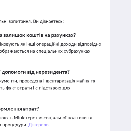
ьні запитання. Ви дізнаєтесь:
на залишок коштів на рахунках?
ліковують як інші операційні доходи відповідно
ідображаються на спеціальних субрахунках
ї допомоги від нерезидента?
кументи, проведена інвентаризація майна та
ь факт втрати і є підставою для
ормлення втрат?
юють Міністерство соціальної політики та
та процедури.
Джерело