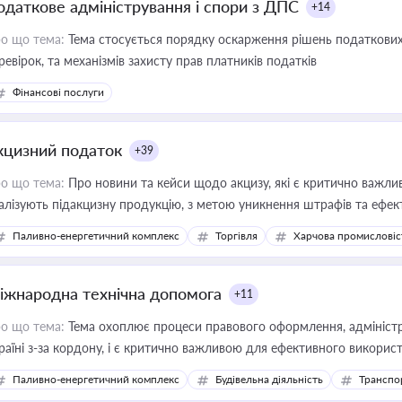
одаткове адміністрування і спори з ДПС
+14
о що тема:
Тема стосується порядку оскарження рішень податкових
ревірок, та механізмів захисту прав платників податків
Фінансові послуги
кцизний податок
+39
о що тема:
Про новини та кейси щодо акцизу, які є критично важли
алізують підакцизну продукцію, з метою уникнення штрафів та ефек
Паливно-енергетичний комплекс
Торгівля
Харчова промисловіс
іжнародна технічна допомога
+11
о що тема:
Тема охоплює процеси правового оформлення, адміністр
раїні з-за кордону, і є критично важливою для ефективного використ
фраструктурних проєктів
Паливно-енергетичний комплекс
Будівельна діяльність
Транспо