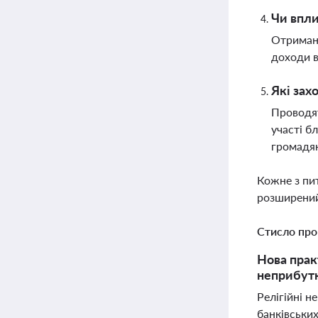
Чи впли
Отримані
доходи в
Які зах
Проводят
участі б
громадя
Кожне з пи
розширений
Стисло про
Нова прак
неприбутк
Релігійні н
банківських