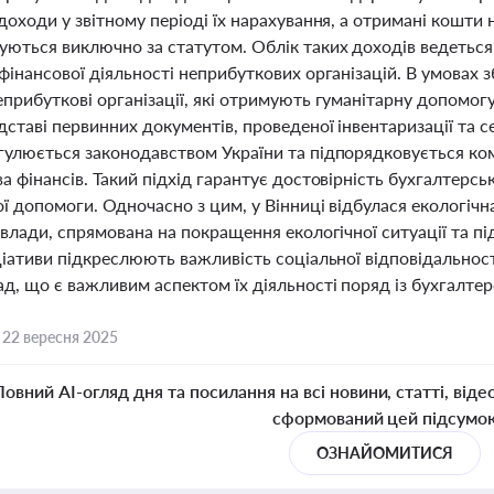
доходи у звітному періоді їх нарахування, а отримані кошти
уються виключно за статутом. Облік таких доходів ведеться 
фінансової діяльності неприбуткових організацій. В умовах 
прибуткові організації, які отримують гуманітарну допомог
дставі первинних документів, проведеної інвентаризації та
гулюється законодавством України та підпорядковується комп
а фінансів. Такий підхід гарантує достовірність бухгалтерсь
ї допомоги. Одночасно з цим, у Вінниці відбулася екологічна 
 влади, спрямована на покращення екологічної ситуації та п
ціативи підкреслюють важливість соціальної відповідальності
ад, що є важливим аспектом їх діяльності поряд із бухгалт
,
22 вересня 2025
Повний AI-огляд дня та посилання на всі новини, статті, віде
сформований цей підсумо
ОЗНАЙОМИТИСЯ