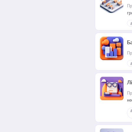
Пр
гр
Ба
Пр
Лі
Пр
не