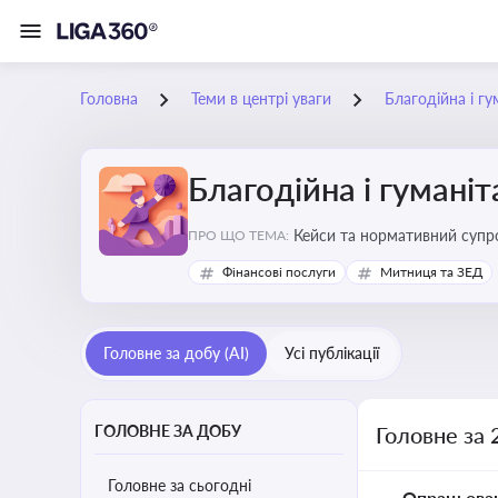
Головна
Теми в центрі уваги
Благодійна і г
Благодійна і гумані
Кейси та нормативний супро
ПРО ЩО ТЕМА:
Фінансові послуги
Митниця та ЗЕД
Головне за добу (AI)
Усі публікації
ГОЛОВНЕ ЗА ДОБУ
Головне за 
Головне за сьогодні
Опрацьова