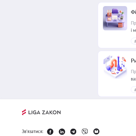
Ф
Пр
і 
Ри
Пр
ва
Зв'язатися: