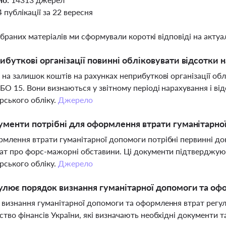
4 публікації за 22 вересня
ібраних матеріалів ми сформували короткі відповіді на актуал
ибуткові організації повинні обліковувати відсотки 
 на залишок коштів на рахунках неприбуткові організації об
БО 15. Вони визнаються у звітному періоді нарахування і в
рського обліку.
Джерело
ументи потрібні для оформлення втрати гуманітарно
млення втрати гуманітарної допомоги потрібні первинні до
ат про форс-мажорні обставини. Ці документи підтверджуют
рського обліку.
Джерело
улює порядок визнання гуманітарної допомоги та оф
визнання гуманітарної допомоги та оформлення втрат регул
ство фінансів України, які визначають необхідні документи 