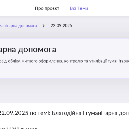
Про проєкт
Всі Теми
уманітарна допомога
22-09-2025
тарна допомога
від обліку, митного оформлення, контролю та утилізації гуманітарн
22.09.2025 по темі: Благодійна і гуманітарна до
но:
14313 джерел