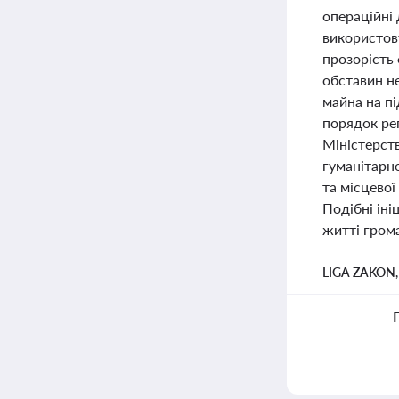
операційні 
використов
прозорість 
обставин не
майна на пі
порядок ре
Міністерств
гуманітарно
та місцевої
Подібні іні
житті гром
LIGA ZAKON