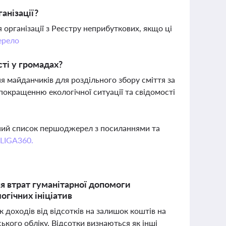
анізації?
організації з Реєстру неприбуткових, якщо ці
рело
сті у громадах?
я майданчиків для роздільного збору сміття за
 покращенню екологічної ситуації та свідомості
вний список першоджерел з посиланнями та
 LIGA360.
я втрат гуманітарної допомоги
огічних ініціатив
ік доходів від відсотків на залишок коштів на
ького обліку. Відсотки визнаються як інші