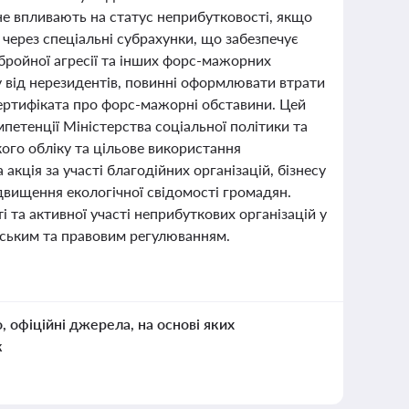
 не впливають на статус неприбутковості, якщо
через спеціальні субрахунки, що забезпечує
збройної агресії та інших форс-мажорних
у від нерезидентів, повинні оформлювати втрати
 сертифіката про форс-мажорні обставини. Цей
етенції Міністерства соціальної політики та
кого обліку та цільове використання
акція за участі благодійних організацій, бізнесу
ідвищення екологічної свідомості громадян.
 та активної участі неприбуткових організацій у
ерським та правовим регулюванням.
о, офіційні джерела, на основі яких
к