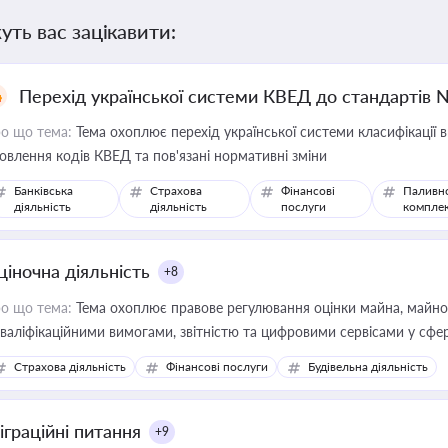
уть вас зацікавити:
Перехід української системи КВЕД до стандартів 
о що тема:
Тема охоплює перехід української системи класифікації в
овлення кодів КВЕД та пов'язані нормативні зміни
Банківська
Страхова
Фінансові
Паливн
діяльність
діяльність
послуги
компле
ціночна діяльність
+8
о що тема:
Тема охоплює правове регулювання оцінки майна, майнови
кваліфікаційними вимогами, звітністю та цифровими сервісами у сфер
дійних змін у цій сфері корисне для власника бізнесу, керівника, юр
Страхова діяльність
Фінансові послуги
Будівельна діяльність
иватизації, оренди державного майна, корпоративних угод і перевірки
іграційні питання
+9