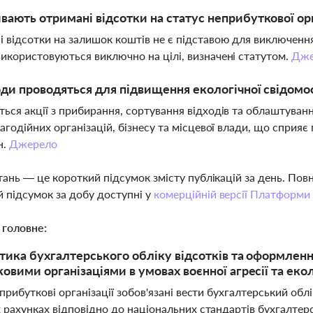
вають отримані відсотки на статус неприбуткової орг
 відсотки на залишок коштів не є підставою для виключення 
икористовуються виключно на цілі, визначені статутом.
Дже
оди проводяться для підвищення екологічної свідомо
ься акції з прибирання, сортування відходів та облаштуванн
лагодійних організацій, бізнесу та місцевої влади, що сприяє
н.
Джерело
тань — це короткий підсумок змісту публікацій за день. По
 підсумок за добу доступні у
комерційній версії Платформи
 головне:
тика бухгалтерського обліку відсотків та оформленн
овими організаціями в умовах воєнної агресії та екол
еприбуткові організації зобов'язані вести бухгалтерський обл
 рахунках відповідно до національних стандартів бухгалтерс