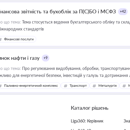
інансова звітність та бухоблік за П(С)БО і МСФЗ
+42
о що тема:
Тема стосується ведення бухгалтерського обліку та скла
міжнародних стандартів
Фінансові послуги
нок нафти і газу
+9
о що тема:
Про регулювання видобування, обробки, транспортування
жливо для енергетичної безпеки, інвестицій у галузь та дотримання 
Паливно-енергетичний комплекс
Транспорт
Металургія
Каталог рішень
Liga360: Керівник
Зн