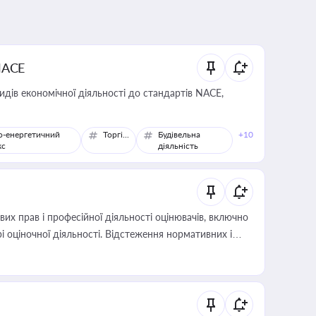
NACE
идів економічної діяльності до стандартів NACE,
о-енергетичний
Торгівля
Будівельна
+10
кс
діяльність
х прав і професійної діяльності оцінювачів, включно
і оціночної діяльності. Відстеження нормативних і
иста або бухгалтера під час оподаткування,
 статусу суб'єктів оціночної діяльності