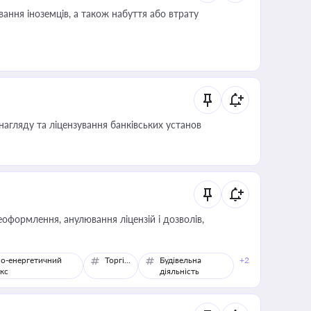
ання іноземців, а також набуття або втрату
нагляду та ліцензування банківських установ
оформлення, анулювання ліцензій і дозволів,
о-енергетичний
Торгівля
Будівельна
+2
кс
діяльність