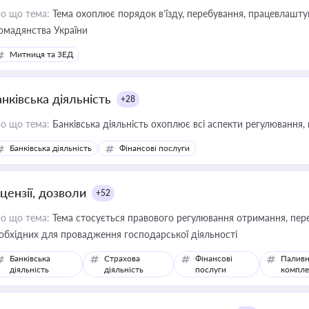
о що тема:
Тема охоплює порядок в’їзду, перебування, працевлаштув
омадянства України
Митниця та ЗЕД
нківська діяльність
+28
о що тема:
Банківська діяльність охоплює всі аспекти регулювання, 
Банківська діяльність
Фінансові послуги
цензії, дозволи
+52
о що тема:
Тема стосується правового регулювання отримання, пере
обхідних для провадження господарської діяльності
Банківська
Страхова
Фінансові
Паливн
діяльність
діяльність
послуги
компле