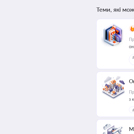
Теми, які мож
Пр
он
О
Пр
з 
ме
пр
М