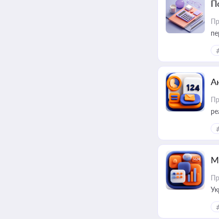
П
Пр
пе
А
Пр
ре
М
Пр
Ук
ін