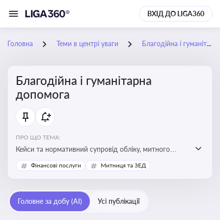
ВХІД ДО LIGA360
Головна
Теми в центрі уваги
Благодійна і гуманітарна допомога
Благодійна і гуманітарна
допомога
ПРО ЩО ТЕМА:
Кейси та нормативний супровід обліку, митного
оформлення, контролю та утилізації гуманітарної або
Фінансові послуги
Митниця та ЗЕД
благодійної допомоги
Головне за добу (AI)
Усі публікації