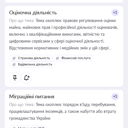
Оціночна діяльність
+1
Про що тема:
Тема охоплює правове регулювання оцінки
майна, майнових прав і професійної діяльності оцінювачів,
включно з кваліфікаційними вимогами, звітністю та
цифровими сервісами у сфері оціночної діяльності.
Відстеження нормативних і медійних змін у цій сфері
корисне для власника бізнесу, керівника, юриста або
Страхова діяльність
Фінансові послуги
бухгалтера під час оподаткування, приватизації, оренди
Будівельна діяльність
державного майна, корпоративних угод і перевірки
статусу суб'єктів оціночної діяльності
Міграційні питання
+1
Про що тема:
Тема охоплює порядок в’їзду, перебування,
працевлаштування іноземців, а також набуття або втрату
громадянства України