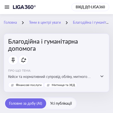
ВХІД ДО LIGA360
Головна
Теми в центрі уваги
Благодійна і гуманітарна допомога
Благодійна і гуманітарна
допомога
ПРО ЩО ТЕМА:
Кейси та нормативний супровід обліку, митного
оформлення, контролю та утилізації гуманітарної або
Фінансові послуги
Митниця та ЗЕД
благодійної допомоги
Головне за добу (AI)
Усі публікації