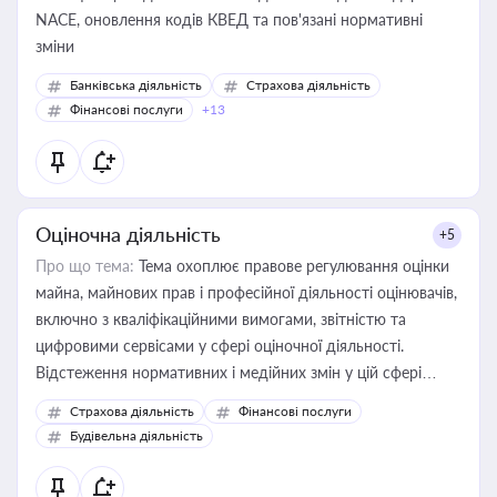
NACE, оновлення кодів КВЕД та пов'язані нормативні
зміни
Банківська діяльність
Страхова діяльність
Фінансові послуги
+13
Оціночна діяльність
+5
Про що тема:
Тема охоплює правове регулювання оцінки
майна, майнових прав і професійної діяльності оцінювачів,
включно з кваліфікаційними вимогами, звітністю та
цифровими сервісами у сфері оціночної діяльності.
Відстеження нормативних і медійних змін у цій сфері
корисне для власника бізнесу, керівника, юриста або
Страхова діяльність
Фінансові послуги
бухгалтера під час оподаткування, приватизації, оренди
Будівельна діяльність
державного майна, корпоративних угод і перевірки
статусу суб'єктів оціночної діяльності