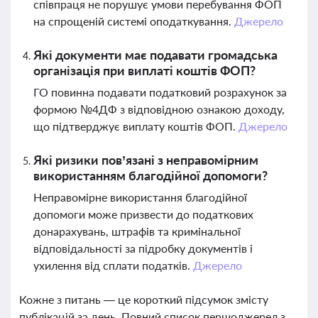
співпраця не порушує умови перебування ФОП
на спрощеній системі оподаткування.
Джерело
Які документи має подавати громадська
організація при виплаті коштів ФОП?
ГО повинна подавати податковий розрахунок за
формою №4ДФ з відповідною ознакою доходу,
що підтверджує виплату коштів ФОП.
Джерело
Які ризики пов’язані з неправомірним
використанням благодійної допомоги?
Неправомірне використання благодійної
допомоги може призвести до податкових
донарахувань, штрафів та кримінальної
відповідальності за підробку документів і
ухилення від сплати податків.
Джерело
Кожне з питань — це короткий підсумок змісту
публікацій за день. Повний список першоджерел з