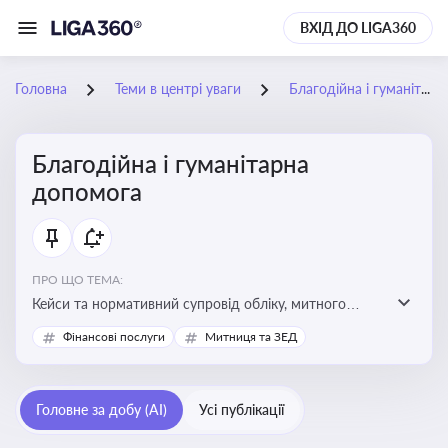
ВХІД ДО LIGA360
Головна
Теми в центрі уваги
Благодійна і гуманітарна допомога
Благодійна і гуманітарна
допомога
ПРО ЩО ТЕМА:
Кейси та нормативний супровід обліку, митного
оформлення, контролю та утилізації гуманітарної або
Фінансові послуги
Митниця та ЗЕД
благодійної допомоги
Головне за добу (AI)
Усі публікації