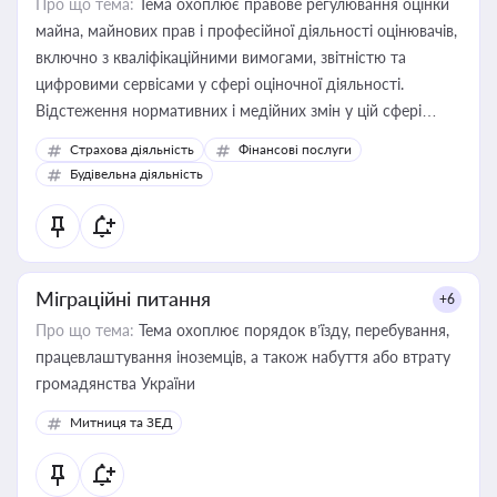
Про що тема:
Тема охоплює правове регулювання оцінки
майна, майнових прав і професійної діяльності оцінювачів,
включно з кваліфікаційними вимогами, звітністю та
цифровими сервісами у сфері оціночної діяльності.
Відстеження нормативних і медійних змін у цій сфері
корисне для власника бізнесу, керівника, юриста або
Страхова діяльність
Фінансові послуги
бухгалтера під час оподаткування, приватизації, оренди
Будівельна діяльність
державного майна, корпоративних угод і перевірки
статусу суб'єктів оціночної діяльності
Міграційні питання
+6
Про що тема:
Тема охоплює порядок в’їзду, перебування,
працевлаштування іноземців, а також набуття або втрату
громадянства України
Митниця та ЗЕД