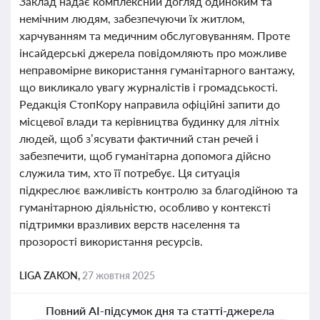
Заклад надає комплексний догляд одиноким та
немічним людям, забезпечуючи їх житлом,
харчуванням та медичним обслуговуванням. Проте
інсайдерські джерела повідомляють про можливе
неправомірне використання гуманітарного вантажу,
що викликало увагу журналістів і громадськості.
Редакція СтопКору направила офіційні запити до
місцевої влади та керівництва будинку для літніх
людей, щоб з’ясувати фактичний стан речей і
забезпечити, щоб гуманітарна допомога дійсно
служила тим, хто її потребує. Ця ситуація
підкреслює важливість контролю за благодійною та
гуманітарною діяльністю, особливо у контексті
підтримки вразливих верств населення та
прозорості використання ресурсів.
LIGA ZAKON,
27 жовтня 2025
Повний AI-підсумок дня та статті-джерела