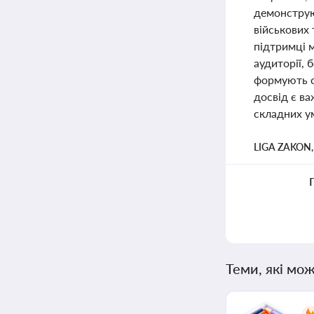
демонструю
військових
підтримці м
аудиторії, 
формують ст
досвід є ва
складних ум
LIGA ZAKON
Теми, які мож