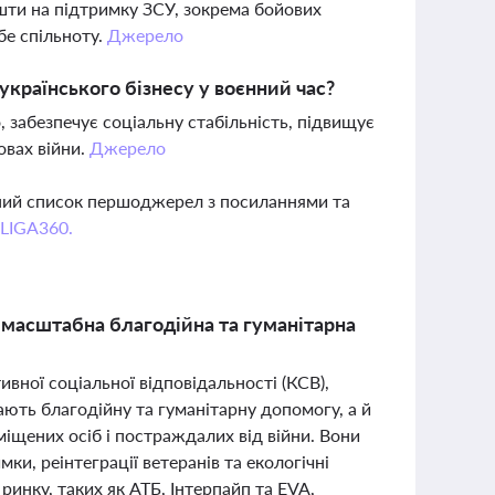
ошти на підтримку ЗСУ, зокрема бойових
бе спільноту.
Джерело
українського бізнесу у воєнний час?
, забезпечує соціальну стабільність, підвищує
овах війни.
Джерело
вний список першоджерел з посиланнями та
 LIGA360.
 масштабна благодійна та гуманітарна
вної соціальної відповідальності (КСВ),
дають благодійну та гуманітарну допомогу, а й
міщених осіб і постраждалих від війни. Вони
ки, реінтеграції ветеранів та екологічні
ринку, таких як АТБ, Інтерпайп та EVA,