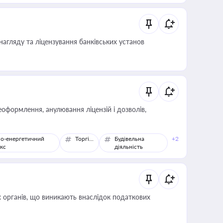
нагляду та ліцензування банківських установ
оформлення, анулювання ліцензій і дозволів,
о-енергетичний
Торгівля
Будівельна
+2
кс
діяльність
 органів, що виникають внаслідок податкових