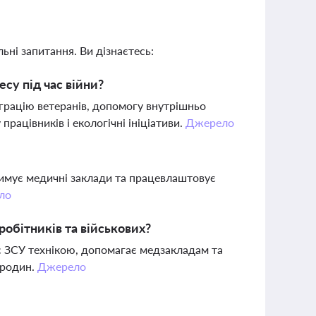
ьні запитання. Ви дізнаєтесь:
су під час війни?
грацію ветеранів, допомогу внутрішньо
ацівників і екологічні ініціативи.
Джерело
римує медичні заклади та працевлаштовує
ло
робітників та військових?
ує ЗСУ технікою, допомагає медзакладам та
х родин.
Джерело