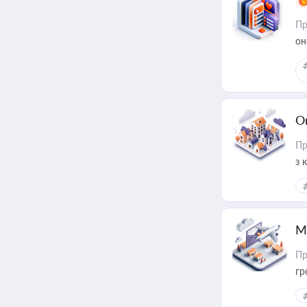
Пр
он
О
Пр
з 
ме
пр
М
Пр
гр