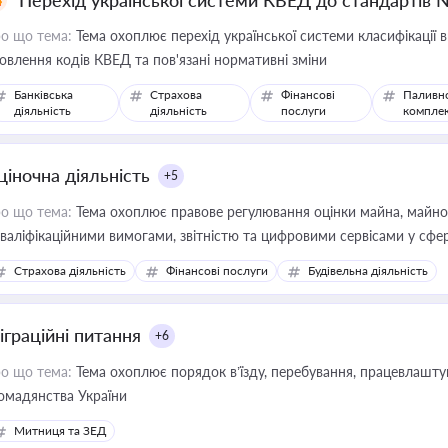
Перехід української системи КВЕД до стандартів 
о що тема:
Тема охоплює перехід української системи класифікації в
овлення кодів КВЕД та пов'язані нормативні зміни
Банківська
Страхова
Фінансові
Паливн
діяльність
діяльність
послуги
компле
ціночна діяльність
+5
о що тема:
Тема охоплює правове регулювання оцінки майна, майнови
кваліфікаційними вимогами, звітністю та цифровими сервісами у сфер
дійних змін у цій сфері корисне для власника бізнесу, керівника, юр
Страхова діяльність
Фінансові послуги
Будівельна діяльність
иватизації, оренди державного майна, корпоративних угод і перевірки
іграційні питання
+6
о що тема:
Тема охоплює порядок в’їзду, перебування, працевлаштув
омадянства України
Митниця та ЗЕД