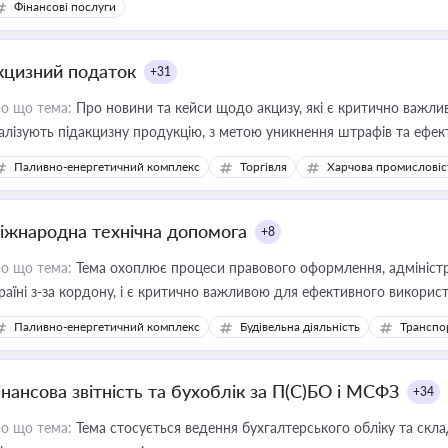
Фінансові послуги
кцизний податок
+31
о що тема:
Про новини та кейси щодо акцизу, які є критично важли
алізують підакцизну продукцію, з метою уникнення штрафів та ефек
Паливно-енергетичний комплекс
Торгівля
Харчова промисловіс
іжнародна технічна допомога
+8
о що тема:
Тема охоплює процеси правового оформлення, адміністр
раїні з-за кордону, і є критично важливою для ефективного використ
фраструктурних проєктів
Паливно-енергетичний комплекс
Будівельна діяльність
Транспо
інансова звітність та бухоблік за П(С)БО і МСФЗ
+34
о що тема:
Тема стосується ведення бухгалтерського обліку та скла