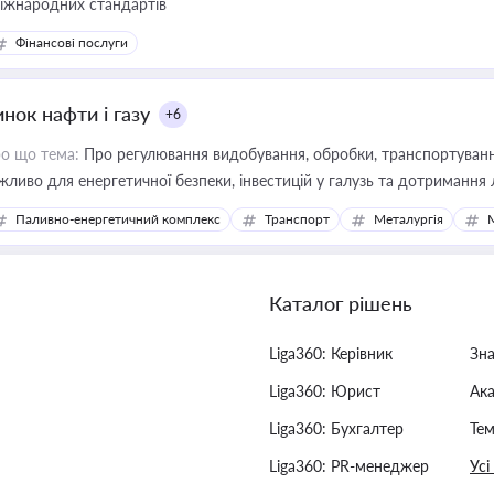
міжнародних стандартів
Фінансові послуги
нок нафти і газу
+6
о що тема:
Про регулювання видобування, обробки, транспортування
жливо для енергетичної безпеки, інвестицій у галузь та дотримання 
Паливно-енергетичний комплекс
Транспорт
Металургія
Каталог рішень
Liga360: Керівник
Зн
Liga360: Юрист
Ак
Liga360: Бухгалтер
Тем
Liga360: PR-менеджер
Усі