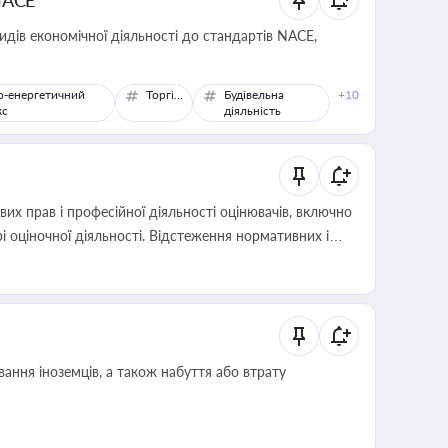
NACE
идів економічної діяльності до стандартів NACE,
о-енергетичний
Торгівля
Будівельна
+10
кс
діяльність
х прав і професійної діяльності оцінювачів, включно
і оціночної діяльності. Відстеження нормативних і
иста або бухгалтера під час оподаткування,
 статусу суб'єктів оціночної діяльності
ання іноземців, а також набуття або втрату