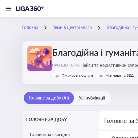
Головна
Теми в центрі уваги
Благодійна і г
Благодійна і гумані
Кейси та нормативний супро
ПРО ЩО ТЕМА:
Фінансові послуги
Митниця та ЗЕД
Головне за добу (AI)
Усі публікації
ГОЛОВНЕ ЗА ДОБУ
Головне за 
Головне за сьогодні
Опрацьова