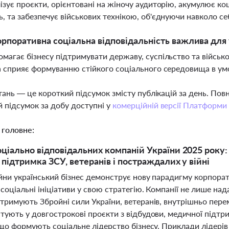
ізує проєкти, орієнтовані на жіночу аудиторію, акумулює к
, та забезпечує військових технікою, об'єднуючи навколо се
рпоративна соціальна відповідальність важлива для 
магає бізнесу підтримувати державу, суспільство та військо
а сприяє формуванню стійкого соціального середовища в ум
тань — це короткий підсумок змісту публікацій за день. По
 підсумок за добу доступні у
комерційній версії Платформи
 головне:
ціально відповідальних компаній України 2025 року:
 підтримка ЗСУ, ветеранів і постраждалих у війні
йни український бізнес демонструє нову парадигму корпорати
соціальні ініціативи у свою стратегію. Компанії не лише на
тримують Збройні сили України, ветеранів, внутрішньо пере
тують у довгострокові проєкти з відбудови, медичної підтрим
 що формують соціальне лідерство бізнесу. Приклади лідерів 