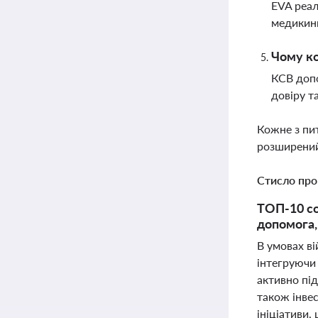
EVA реал
медикинь
Чому ко
КСВ допо
довіру т
Кожне з пи
розширений
Стисло про
ТОП-10 со
допомога,
В умовах ві
інтегруючи 
активно під
також інвес
ініціативи,