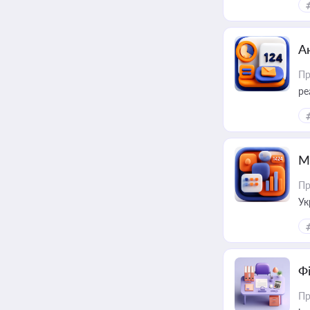
А
Пр
ре
М
Пр
Ук
ін
Ф
Пр