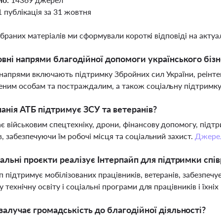
1 публікація за 31 жовтня
ібраних матеріалів ми сформували короткі відповіді на актуал
овні напрями благодійної допомоги українського бізне
напрями включають підтримку Збройних сил України, реінте
ним особам та постраждалим, а також соціальну підтримку пр
анія АТБ підтримує ЗСУ та ветеранів?
є військовим спецтехніку, дрони, фінансову допомогу, підт
в, забезпечуючи їм робочі місця та соціальний захист.
Джере
іальні проєкти реалізує Інтерпайп для підтримки спів
п підтримує мобілізованих працівників, ветеранів, забезпеч
у технічну освіту і соціальні програми для працівників і їхні
залучає громадськість до благодійної діяльності?