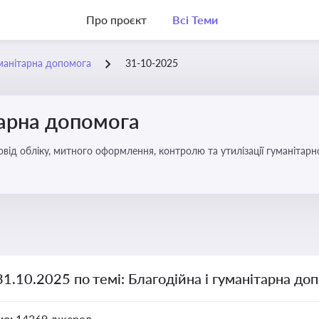
Про проєкт
Всі Теми
уманітарна допомога
31-10-2025
тарна допомога
від обліку, митного оформлення, контролю та утилізації гуманітарн
31.10.2025 по темі: Благодійна і гуманітарна до
но:
14369 джерел