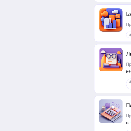
Ба
Пр
Лі
Пр
не
П
Пр
пе