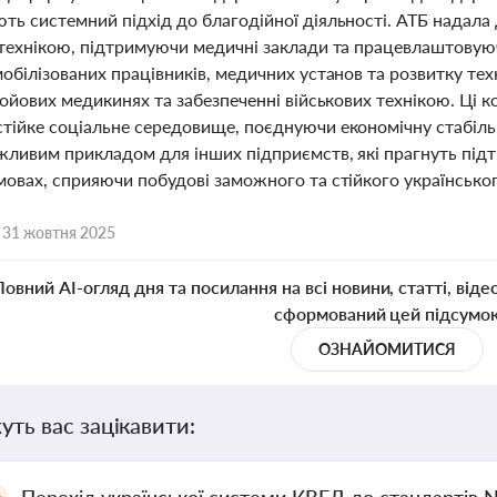
ть системний підхід до благодійної діяльності. АТБ надала
 технікою, підтримуючи медичні заклади та працевлаштовуюч
обілізованих працівників, медичних установ та розвитку техн
бойових медикинях та забезпеченні військових технікою. Ці к
ійке соціальне середовище, поєднуючи економічну стабільні
жливим прикладом для інших підприємств, які прагнуть підт
овах, сприяючи побудові заможного та стійкого українськог
,
31 жовтня 2025
Повний AI-огляд дня та посилання на всі новини, статті, віде
сформований цей підсумо
ОЗНАЙОМИТИСЯ
уть вас зацікавити: