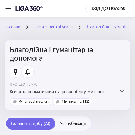
ВХІД ДО LIGA360
Головна
Теми в центрі уваги
Благодійна і гуманітарна допомога
Благодійна і гуманітарна
допомога
ПРО ЩО ТЕМА:
Кейси та нормативний супровід обліку, митного
оформлення, контролю та утилізації гуманітарної або
Фінансові послуги
Митниця та ЗЕД
благодійної допомоги
Головне за добу (AI)
Усі публікації