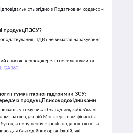
 відповідальність згідно з Податковим кодексом
і продукції ЗСУ?
ом оподаткування ПДВ і не вимагає нарахування
вний список першоджерел з посиланнями та
 LIGA360.
моги і гуманітарної підтримки ЗСУ:
 передача продукції високодохідниками
ізації, у тому числі благодійні, зобов'язані
формі, затвердженій Міністерством фінансів.
ибуток, а порушення строків подання тягне за
иво для благодійних організацій, які