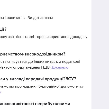
ьні запитання. Ви дізнаєтесь:
ції?
сову звітність та звіт про використання доходів у
дприємством-високодохідником?
сть списується до інших витрат, а податкові
 об'єктом оподаткування ПДВ.
Джерело
и у вигляді передачі продукції ЗСУ?
приємства про надання благодійної допомоги та
о
нансової звітності неприбутковими