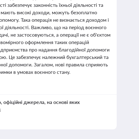
і забезпечує законність їхньої діяльності та
 і мають високі доходи, можуть безоплатно
помогу. Така операція не визнається доходом і
ої діяльності. Важливо, що на період воєнного
ачі, не застосовуються, а операції не є об'єктом
авомірного оформлення таких операцій
 підприємства про надання благодійної допомоги
ною. Це забезпечує належний бухгалтерський та
рної допомоги. Загалом, нові правила сприяють
римки в умовах воєнного стану.
о, офіційні джерела, на основі яких
к