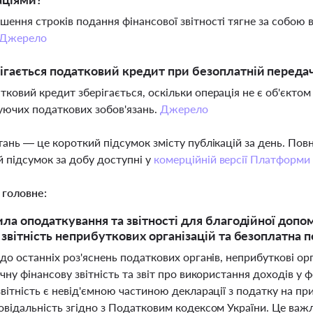
ушення строків подання фінансової звітності тягне за собою
Джерело
ігається податковий кредит при безоплатній передач
атковий кредит зберігається, оскільки операція не є об'єкт
ючих податкових зобов'язань.
Джерело
тань — це короткий підсумок змісту публікацій за день. По
 підсумок за добу доступні у
комерційній версії Платформи
 головне:
ила оподаткування та звітності для благодійної допо
 звітність неприбуткових організацій та безоплатна
до останніх роз'яснень податкових органів, неприбуткові орган
чну фінансову звітність та звіт про використання доходів у 
вітність є невід'ємною частиною декларації з податку на пр
відальність згідно з Податковим кодексом України. Це важл