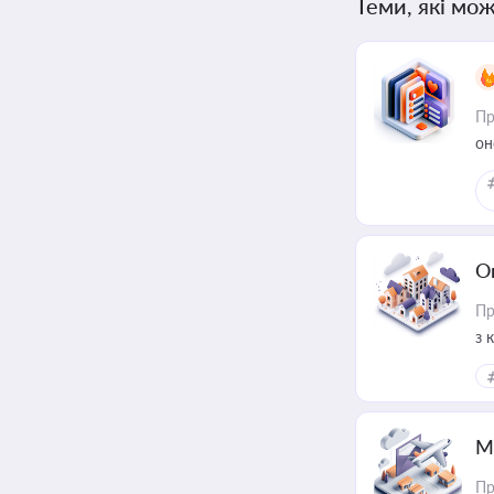
Теми, які мож
Пр
он
О
Пр
з 
ме
пр
М
Пр