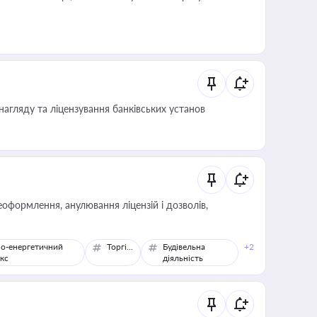
нагляду та ліцензування банківських установ
оформлення, анулювання ліцензій і дозволів,
о-енергетичний
Торгівля
Будівельна
+2
кс
діяльність