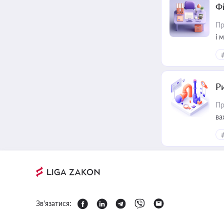
Ф
Пр
і 
Ри
Пр
ва
Зв'язатися: