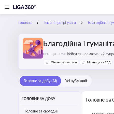
Головна
Теми в центрі уваги
Благодійна і г
Благодійна і гумані
Кейси та нормативний супро
ПРО ЩО ТЕМА:
Фінансові послуги
Митниця та ЗЕД
Головне за добу (AI)
Усі публікації
ГОЛОВНЕ ЗА ДОБУ
Головне за 
Головне за сьогодні
Опрацьова