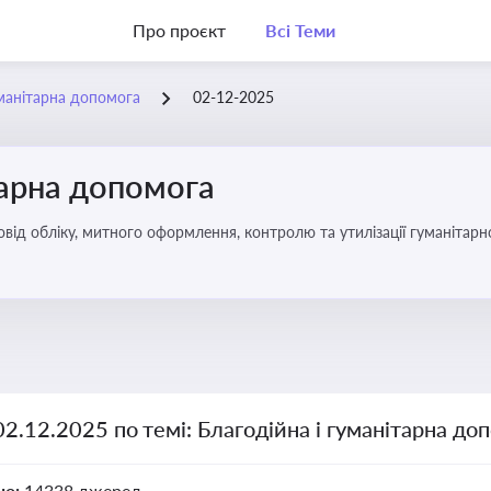
Про проєкт
Всі Теми
уманітарна допомога
02-12-2025
тарна допомога
від обліку, митного оформлення, контролю та утилізації гуманітарн
02.12.2025 по темі: Благодійна і гуманітарна до
но:
14338 джерел