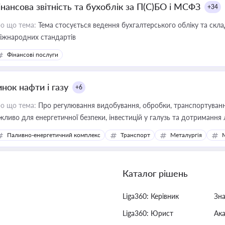
інансова звітність та бухоблік за П(С)БО і МСФЗ
+34
о що тема:
Тема стосується ведення бухгалтерського обліку та скла
міжнародних стандартів
Фінансові послуги
нок нафти і газу
+6
о що тема:
Про регулювання видобування, обробки, транспортування
жливо для енергетичної безпеки, інвестицій у галузь та дотримання 
Паливно-енергетичний комплекс
Транспорт
Металургія
Каталог рішень
Liga360: Керівник
Зн
Liga360: Юрист
Ак