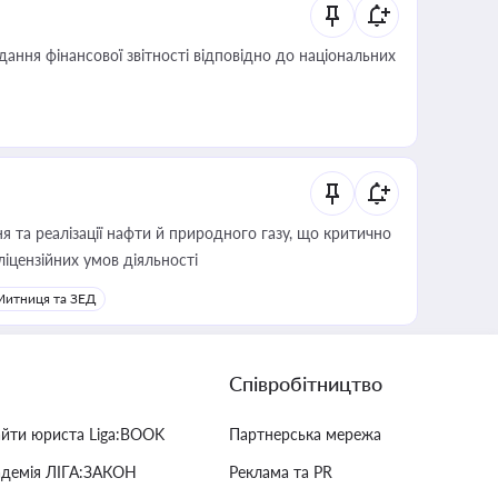
дання фінансової звітності відповідно до національних
 та реалізації нафти й природного газу, що критично
ліцензійних умов діяльності
Митниця та ЗЕД
Співробітництво
айти юриста Liga:BOOK
Партнерська мережа
адемія ЛІГА:ЗАКОН
Реклама та PR