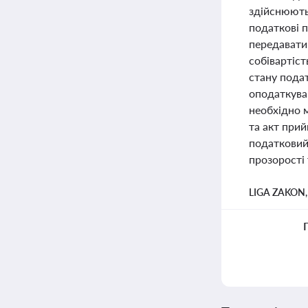
здійснюють 
податкові п
передавати
собівартіст
стану подат
оподаткува
необхідно м
та акт при
податковий
прозорості 
LIGA ZAKON