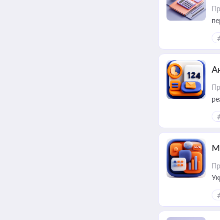
Пр
пе
А
Пр
ре
М
Пр
Ук
ін