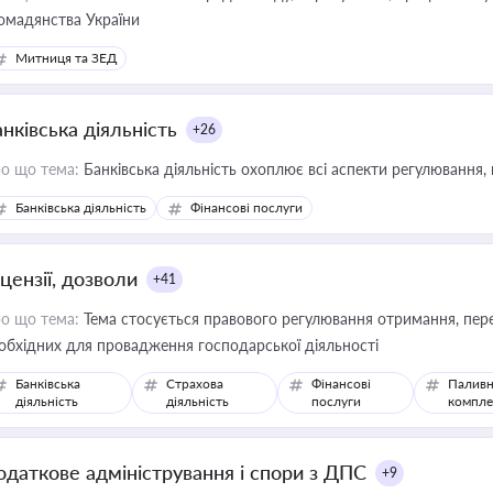
омадянства України
Митниця та ЗЕД
нківська діяльність
+26
о що тема:
Банківська діяльність охоплює всі аспекти регулювання, 
Банківська діяльність
Фінансові послуги
цензії, дозволи
+41
о що тема:
Тема стосується правового регулювання отримання, пере
обхідних для провадження господарської діяльності
Банківська
Страхова
Фінансові
Паливн
діяльність
діяльність
послуги
компле
одаткове адміністрування і спори з ДПС
+9