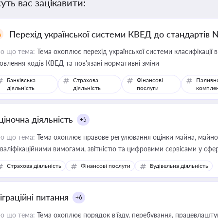
уть вас зацікавити:
Перехід української системи КВЕД до стандартів 
о що тема:
Тема охоплює перехід української системи класифікації в
овлення кодів КВЕД та пов'язані нормативні зміни
Банківська
Страхова
Фінансові
Паливн
діяльність
діяльність
послуги
компле
ціночна діяльність
+5
о що тема:
Тема охоплює правове регулювання оцінки майна, майнови
кваліфікаційними вимогами, звітністю та цифровими сервісами у сфер
дійних змін у цій сфері корисне для власника бізнесу, керівника, юр
Страхова діяльність
Фінансові послуги
Будівельна діяльність
иватизації, оренди державного майна, корпоративних угод і перевірки
іграційні питання
+6
о що тема:
Тема охоплює порядок в’їзду, перебування, працевлаштув