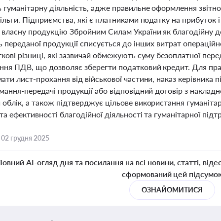
гуманітарну діяльність, адже правильне оформлення звітност
ільги. Підприємства, які є платниками податку на прибуток
 власну продукцію Збройним Силам України як благодійну до
ь переданої продукції списується до інших витрат операційн
кові різниці, які зазвичай обмежують суму безоплатної перед
ння ПДВ, що дозволяє зберегти податковий кредит. Для пр
ати лист-прохання від військової частини, наказ керівника
ймання-передачі продукції або відповідний договір з наклад
 облік, а також підтверджує цільове використання гуманіта
та ефективності благодійної діяльності та гуманітарної підт
,
02 грудня 2025
Повний AI-огляд дня та посилання на всі новини, статті, віде
сформований цей підсумо
ОЗНАЙОМИТИСЯ