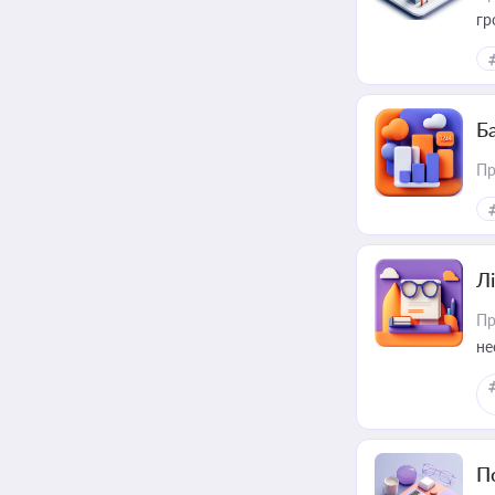
гр
Ба
Пр
Лі
Пр
не
П