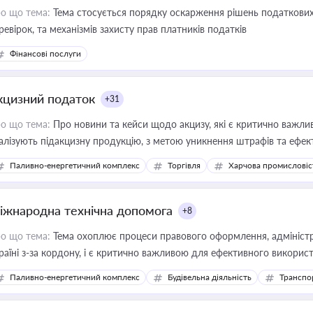
о що тема:
Тема стосується порядку оскарження рішень податкових
ревірок, та механізмів захисту прав платників податків
Фінансові послуги
кцизний податок
+31
о що тема:
Про новини та кейси щодо акцизу, які є критично важли
алізують підакцизну продукцію, з метою уникнення штрафів та ефек
Паливно-енергетичний комплекс
Торгівля
Харчова промисловіс
іжнародна технічна допомога
+8
о що тема:
Тема охоплює процеси правового оформлення, адміністр
раїні з-за кордону, і є критично важливою для ефективного використ
фраструктурних проєктів
Паливно-енергетичний комплекс
Будівельна діяльність
Транспо