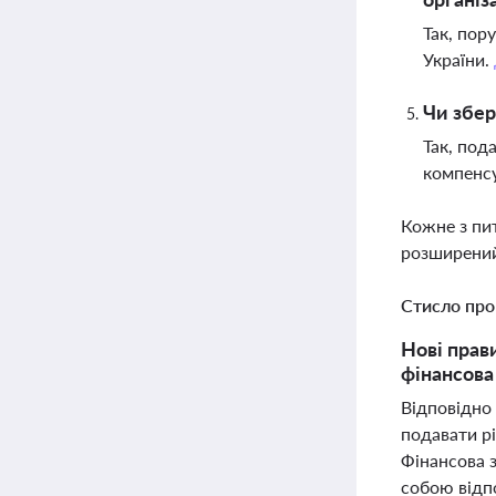
Так, пор
України.
Чи збер
Так, под
компенсу
Кожне з пи
розширений
Стисло про
Нові прав
фінансова
Відповідно 
подавати рі
Фінансова з
собою відпо