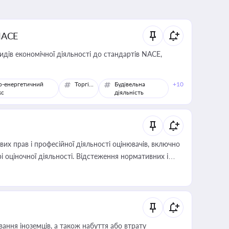
NACE
идів економічної діяльності до стандартів NACE,
о-енергетичний
Торгівля
Будівельна
+10
кс
діяльність
х прав і професійної діяльності оцінювачів, включно
і оціночної діяльності. Відстеження нормативних і
иста або бухгалтера під час оподаткування,
 статусу суб'єктів оціночної діяльності
ання іноземців, а також набуття або втрату