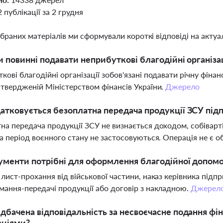
2 публікації за 2 грудня
ібраних матеріалів ми сформували короткі відповіді на актуал
ти повинні подавати неприбуткові благодійні організа
кові благодійні організації зобов'язані подавати річну фінан
атвердженій Міністерством фінансів України.
Джерело
атковується безоплатна передача продукції ЗСУ пі
на передача продукції ЗСУ не визнається доходом, собіварті
на період воєнного стану не застосовуються. Операція не є
ументи потрібні для оформлення благодійної допомог
 лист-прохання від військової частини, наказ керівника під
мання-передачі продукції або договір з накладною.
Джерел
дбачена відповідальність за несвоєчасне подання фі
аціями?