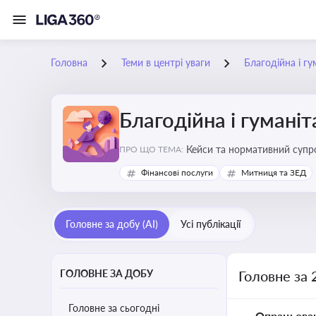
Головна
Теми в центрі уваги
Благодійна і г
Благодійна і гумані
Кейси та нормативний супро
ПРО ЩО ТЕМА:
Фінансові послуги
Митниця та ЗЕД
Головне за добу (AI)
Усі публікації
ГОЛОВНЕ ЗА ДОБУ
Головне за 
Головне за сьогодні
Опрацьова