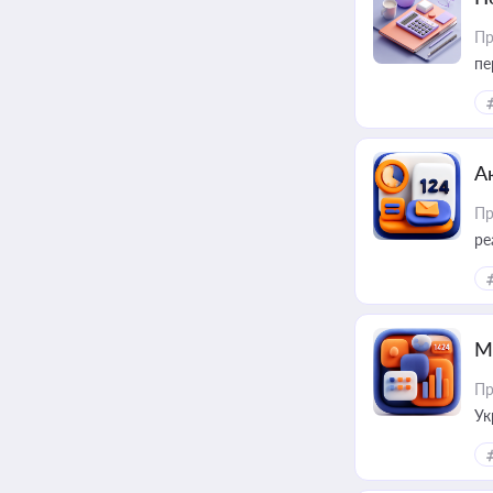
Пр
пе
А
Пр
ре
М
Пр
Ук
ін