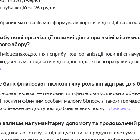
5 публікацій за 26 грудня
ібраних матеріалів ми сформували короткі відповіді на актуал
ибуткові організації повинні діяти при зміні місце
вого збору?
і місцезнаходження неприбуткові організації повинні сплач
ходженням і подавати відповідні податкові розрахунки до 
о
 банк фінансової інклюзії і яку роль він відіграє для
ансової інклюзії — це новий тип фінансової установи з обм
і послуги фізичним особам, малому бізнесу, а також громадс
 з обмеженим доступом до банківських послуг.
Джерело
а впливає на гуманітарну допомогу та продовольчий р
кладнює логістику та підвищує ціни на продукти, але гумані
 асортимент на ринку і підтримує продовольчу безпеку кра