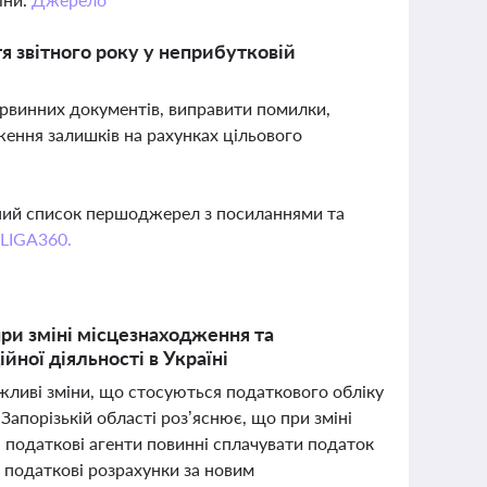
я звітного року у неприбутковій
ервинних документів, виправити помилки,
ження залишків на рахунках цільового
вний список першоджерел з посиланнями та
 LIGA360.
ри зміні місцезнаходження та
йної діяльності в Україні
ажливі зміни, що стосуються податкового обліку
Запорізькій області роз’яснює, що при зміні
 податкові агенти повинні сплачувати податок
і податкові розрахунки за новим