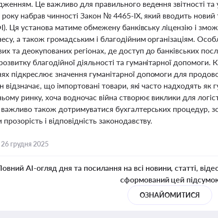
дженням. Це важливо для правильного ведення звітності та 
 року набрав чинності Закон № 4465-IX, який вводить новий
ФІ). Ця установа матиме обмежену банківську ліцензію і змо
есу, а також громадським і благодійним організаціям. Особ
их та деокупованих регіонах, де доступ до банківських посл
озвитку благодійної діяльності та гуманітарної допомоги. К
ях підкреслює значення гуманітарної допомоги для продовол
ін відзначає, що імпортовані товари, які часто надходять 
ьому ринку, хоча водночас війна створює виклики для логіст
й важливо також дотримуватися бухгалтерських процедур, зо
 прозорість і відповідність законодавству.
,
26 грудня 2025
Повний AI-огляд дня та посилання на всі новини, статті, віде
сформований цей підсумо
ОЗНАЙОМИТИСЯ