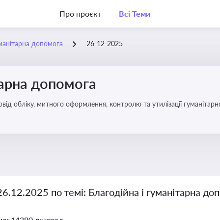
Про проєкт
Всі Теми
уманітарна допомога
26-12-2025
тарна допомога
від обліку, митного оформлення, контролю та утилізації гуманітарн
26.12.2025 по темі: Благодійна і гуманітарна до
но:
14390 джерел