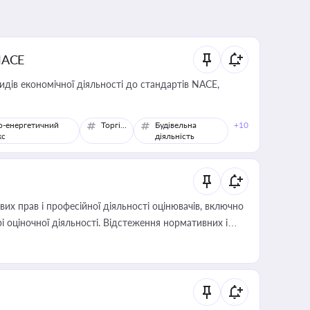
NACE
идів економічної діяльності до стандартів NACE,
о-енергетичний
Торгівля
Будівельна
+10
кс
діяльність
х прав і професійної діяльності оцінювачів, включно
і оціночної діяльності. Відстеження нормативних і
иста або бухгалтера під час оподаткування,
 статусу суб'єктів оціночної діяльності