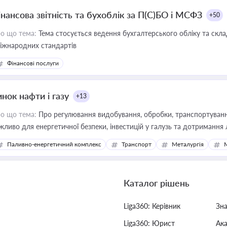
інансова звітність та бухоблік за П(С)БО і МСФЗ
+50
о що тема:
Тема стосується ведення бухгалтерського обліку та скла
міжнародних стандартів
Фінансові послуги
нок нафти і газу
+13
о що тема:
Про регулювання видобування, обробки, транспортування
жливо для енергетичної безпеки, інвестицій у галузь та дотримання 
Паливно-енергетичний комплекс
Транспорт
Металургія
Каталог рішень
Liga360: Керівник
Зн
Liga360: Юрист
Ак