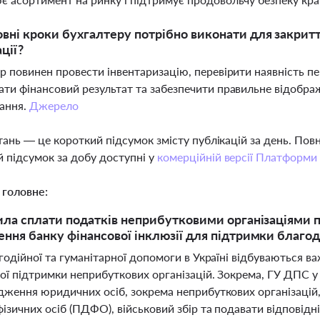
овні кроки бухгалтеру потрібно виконати для закритт
ції?
р повинен провести інвентаризацію, перевірити наявність п
ти фінансовий результат та забезпечити правильне відобра
ання.
Джерело
тань — це короткий підсумок змісту публікацій за день. По
 підсумок за добу доступні у
комерційній версії Платформи
 головне:
ила сплати податків неприбутковими організаціями п
ння банку фінансової інклюзії для підтримки благоді
годійної та гуманітарної допомоги в Україні відбуваються в
ої підтримки неприбуткових організацій. Зокрема, ГУ ДПС у 
дження юридичних осіб, зокрема неприбуткових організацій,
ізичних осіб (ПДФО), військовий збір та подавати відповідн