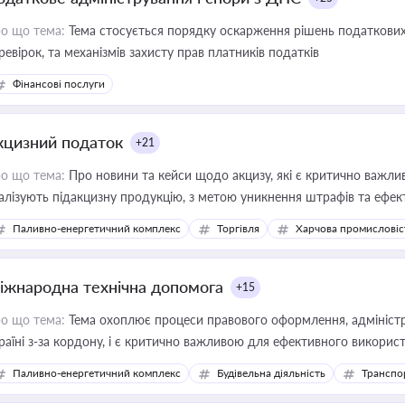
о що тема:
Тема стосується порядку оскарження рішень податкових
ревірок, та механізмів захисту прав платників податків
Фінансові послуги
кцизний податок
+21
о що тема:
Про новини та кейси щодо акцизу, які є критично важли
алізують підакцизну продукцію, з метою уникнення штрафів та ефек
Паливно-енергетичний комплекс
Торгівля
Харчова промисловіс
іжнародна технічна допомога
+15
о що тема:
Тема охоплює процеси правового оформлення, адміністр
раїні з-за кордону, і є критично важливою для ефективного використ
фраструктурних проєктів
Паливно-енергетичний комплекс
Будівельна діяльність
Транспо