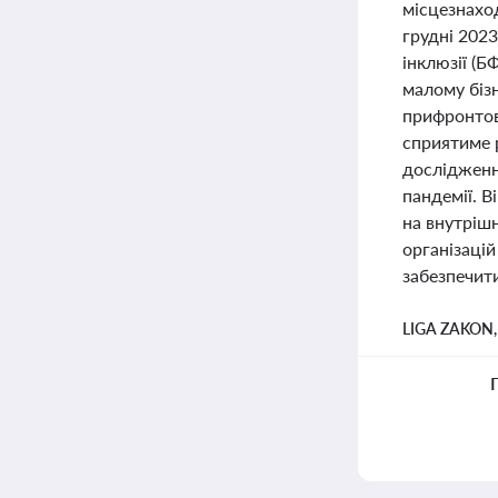
місцезнахо
грудні 2023
інклюзії (Б
малому бізн
прифронтов
сприятиме р
дослідженн
пандемії. В
на внутрішн
організаці
забезпечити
LIGA ZAKON