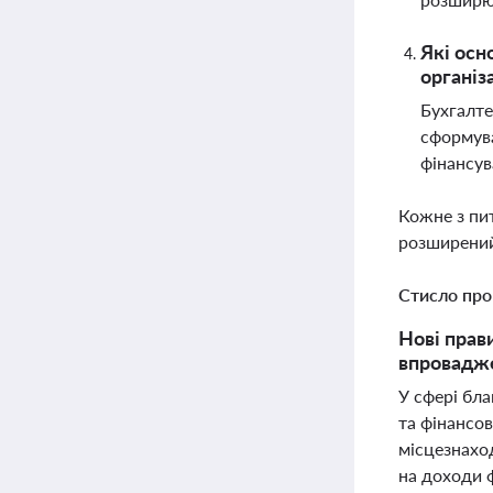
Які осн
організа
Бухгалте
сформува
фінансув
Кожне з пи
розширений
Стисло про
Нові прав
впровадже
У сфері бла
та фінансов
місцезнахо
на доходи ф