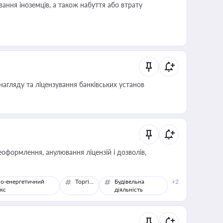
ання іноземців, а також набуття або втрату
нагляду та ліцензування банківських установ
оформлення, анулювання ліцензій і дозволів,
о-енергетичний
Торгівля
Будівельна
+2
кс
діяльність