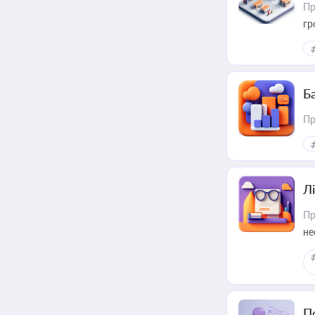
Пр
гр
Ба
Пр
Лі
Пр
не
П