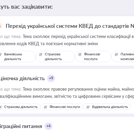
уть вас зацікавити:
Перехід української системи КВЕД до стандартів 
о що тема:
Тема охоплює перехід української системи класифікації в
овлення кодів КВЕД та пов'язані нормативні зміни
Банківська
Страхова
Фінансові
Паливн
діяльність
діяльність
послуги
компле
ціночна діяльність
+9
о що тема:
Тема охоплює правове регулювання оцінки майна, майнови
кваліфікаційними вимогами, звітністю та цифровими сервісами у сфер
дійних змін у цій сфері корисне для власника бізнесу, керівника, юр
Страхова діяльність
Фінансові послуги
Будівельна діяльність
иватизації, оренди державного майна, корпоративних угод і перевірки
іграційні питання
+4