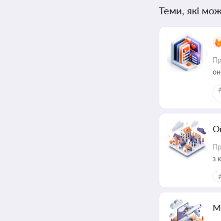
Теми, які мож
Пр
он
О
Пр
з 
ме
пр
М