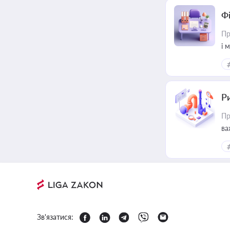
Ф
Пр
і 
Ри
Пр
ва
Зв'язатися: