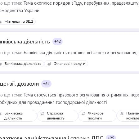
о що тема:
Тема охоплює порядок в’їзду, перебування, працевлаштув
омадянства України
Митниця та ЗЕД
нківська діяльність
+42
о що тема:
Банківська діяльність охоплює всі аспекти регулювання, 
Банківська діяльність
Фінансові послуги
цензії, дозволи
+62
о що тема:
Тема стосується правового регулювання отримання, пере
обхідних для провадження господарської діяльності
Банківська
Страхова
Фінансові
Паливн
діяльність
діяльність
послуги
компле
одаткове адміністрування і спори з ДПС
+25