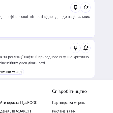
дання фінансової звітності відповідно до національних
 та реалізації нафти й природного газу, що критично
ліцензійних умов діяльності
Митниця та ЗЕД
Співробітництво
айти юриста Liga:BOOK
Партнерська мережа
адемія ЛІГА:ЗАКОН
Реклама та PR