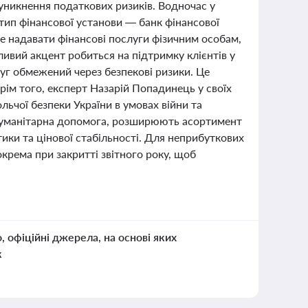
уникнення податкових ризиків. Водночас у
 тип фінансової установи — банк фінансової
же надавати фінансові послуги фізичним особам,
ливий акцент робиться на підтримку клієнтів у
уг обмежений через безпекові ризики. Це
рім того, експерт Назарій Попадинець у своїх
ьчої безпеки України в умовах війни та
як гуманітарна допомога, розширюють асортимент
ики та цінової стабільності. Для неприбуткових
крема при закритті звітного року, щоб
о, офіційні джерела, на основі яких
к