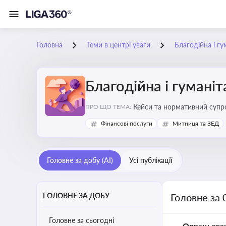
Головна
Теми в центрі уваги
Благодійна і г
Благодійна і гумані
Кейси та нормативний супро
ПРО ЩО ТЕМА:
Фінансові послуги
Митниця та ЗЕД
Головне за добу (AI)
Усі публікації
ГОЛОВНЕ ЗА ДОБУ
Головне за 
Головне за сьогодні
Опрацьова