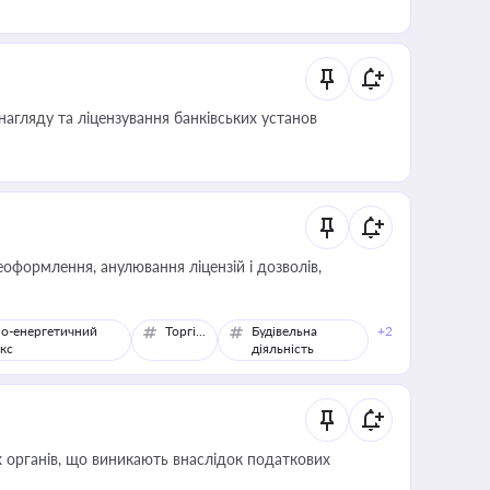
нагляду та ліцензування банківських установ
оформлення, анулювання ліцензій і дозволів,
о-енергетичний
Торгівля
Будівельна
+2
кс
діяльність
 органів, що виникають внаслідок податкових