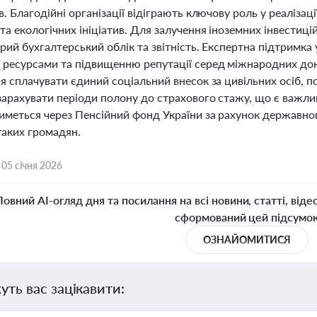
в. Благодійні організації відіграють ключову роль у реалізац
та екологічних ініціатив. Для залучення іноземних інвестиц
рий бухгалтерський облік та звітність. Експертна підтримка
 ресурсами та підвищенню репутації серед міжнародних доно
я сплачувати єдиний соціальний внесок за цивільних осіб, 
зарахувати періоди полону до страхового стажу, що є важли
иметься через Пенсійний фонд України за рахунок державно
таких громадян.
,
05 січня 2026
Повний AI-огляд дня та посилання на всі новини, статті, віде
сформований цей підсумо
ОЗНАЙОМИТИСЯ
уть вас зацікавити: