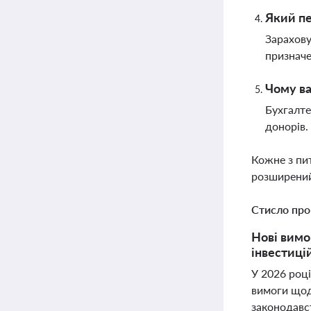
Який пе
Зарахову
призначе
Чому ва
Бухгалте
донорів.
Кожне з пи
розширений
Стисло про
Нові вимо
інвестиці
У 2026 роц
вимоги щодо
законодавст