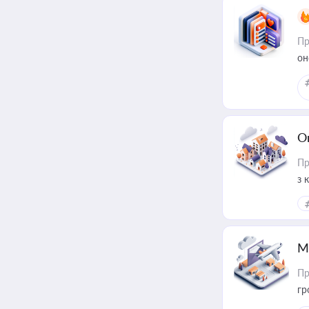
Пр
он
О
Пр
з 
ме
пр
М
Пр
гр