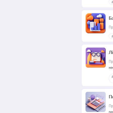
Ба
Пр
Лі
Пр
не
П
Пр
пе