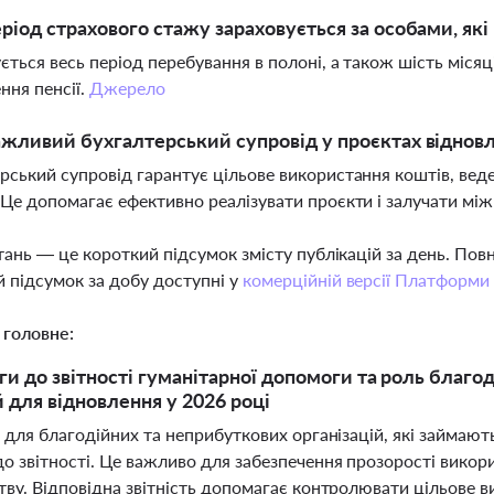
ріод страхового стажу зараховується за особами, які
ється весь період перебування в полоні, а також шість міся
ння пенсії.
Джерело
жливий бухгалтерський супровід у проєктах віднов
рський супровід гарантує цільове використання коштів, веде
 Це допомагає ефективно реалізувати проєкти і залучати між
тань — це короткий підсумок змісту публікацій за день. По
 підсумок за добу доступні у
комерційній версії Платформи
 головне:
ги до звітності гуманітарної допомоги та роль благод
й для відновлення у 2026 році
і для благодійних та неприбуткових організацій, які займаю
 звітності. Це важливо для забезпечення прозорості викори
ву. Відповідна звітність допомагає контролювати цільове в