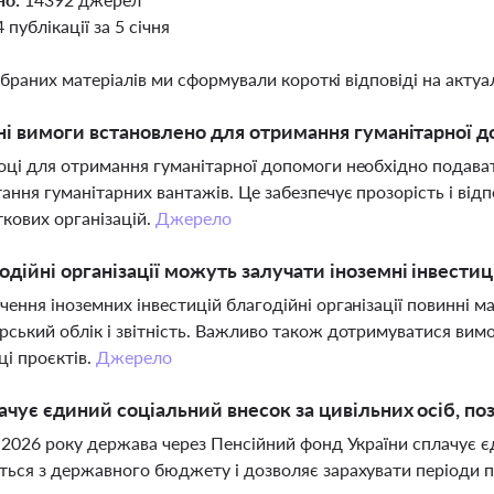
4 публікації за 5 січня
ібраних матеріалів ми сформували короткі відповіді на актуал
тні вимоги встановлено для отримання гуманітарної д
оці для отримання гуманітарної допомоги необхідно подавати
ання гуманітарних вантажів. Це забезпечує прозорість і від
кових організацій.
Джерело
одійні організації можуть залучати іноземні інвестиц
чення іноземних інвестицій благодійні організації повинні м
рський облік і звітність. Важливо також дотримуватися вимо
ці проєктів.
Джерело
ачує єдиний соціальний внесок за цивільних осіб, п
я 2026 року держава через Пенсійний фонд України сплачує є
ться з державного бюджету і дозволяє зарахувати періоди 