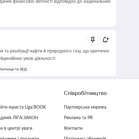
дання фінансової звітності відповідно до національних
 та реалізації нафти й природного газу, що критично
ліцензійних умов діяльності
Митниця та ЗЕД
Співробітництво
айти юриста Liga:BOOK
Партнерська мережа
адемія ЛІГА:ЗАКОН
Реклама та PR
и в центрі уваги
Контакти
 рішення і продукти
Підтримка абонентів