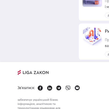
Пр
і 
Ри
Пр
ва
Зв'язатися:
забезпечує український бізнес
інформацією, аналітикою та
технологічними рішеннями для