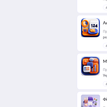
А
Пр
ре
М
Пр
Ук
ін
Ф