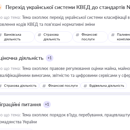
Перехід української системи КВЕД до стандартів 
о що тема:
Тема охоплює перехід української системи класифікації в
овлення кодів КВЕД та пов'язані нормативні зміни
Банківська
Страхова
Фінансові
Паливн
діяльність
діяльність
послуги
компле
ціночна діяльність
+1
о що тема:
Тема охоплює правове регулювання оцінки майна, майнови
кваліфікаційними вимогами, звітністю та цифровими сервісами у сфер
дійних змін у цій сфері корисне для власника бізнесу, керівника, юр
Страхова діяльність
Фінансові послуги
Будівельна діяльність
иватизації, оренди державного майна, корпоративних угод і перевірки
іграційні питання
+1
о що тема:
Тема охоплює порядок в’їзду, перебування, працевлаштув
омадянства України