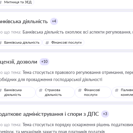
Митниця та ЗЕД
нківська діяльність
+4
о що тема:
Банківська діяльність охоплює всі аспекти регулювання, 
Банківська діяльність
Фінансові послуги
цензії, дозволи
+10
о що тема:
Тема стосується правового регулювання отримання, пере
обхідних для провадження господарської діяльності
Банківська
Страхова
Фінансові
Паливн
діяльність
діяльність
послуги
компле
одаткове адміністрування і спори з ДПС
+3
о що тема:
Тема стосується порядку оскарження рішень податкових
ревірок, та механізмів захисту прав платників податків