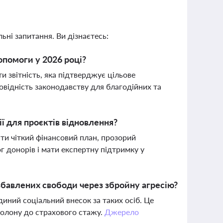
ьні запитання. Ви дізнаєтесь:
опомоги у 2026 році?
 звітність, яка підтверджує цільове
повідність законодавству для благодійних та
ії для проєктів відновлення?
ати чіткий фінансовий план, прозорий
г донорів і мати експертну підтримку у
озбавлених свободи через збройну агресію?
диний соціальний внесок за таких осіб. Це
полону до страхового стажу.
Джерело