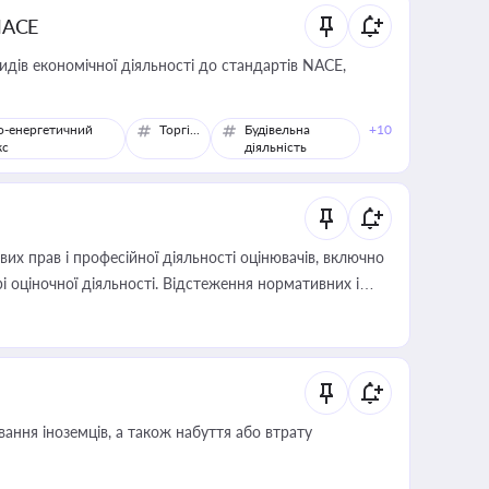
NACE
идів економічної діяльності до стандартів NACE,
о-енергетичний
Торгівля
Будівельна
+10
кс
діяльність
х прав і професійної діяльності оцінювачів, включно
і оціночної діяльності. Відстеження нормативних і
иста або бухгалтера під час оподаткування,
 статусу суб'єктів оціночної діяльності
ання іноземців, а також набуття або втрату