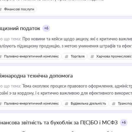
Фінансові послуги
кцизний податок
+6
о що тема:
Про новини та кейси щодо акцизу, які є критично важли
алізують підакцизну продукцію, з метою уникнення штрафів та ефек
Паливно-енергетичний комплекс
Торгівля
Харчова промисловіс
іжнародна технічна допомога
о що тема:
Тема охоплює процеси правового оформлення, адміністр
раїні з-за кордону, і є критично важливою для ефективного використ
фраструктурних проєктів
Паливно-енергетичний комплекс
Будівельна діяльність
Транспо
інансова звітність та бухоблік за П(С)БО і МСФЗ
+6