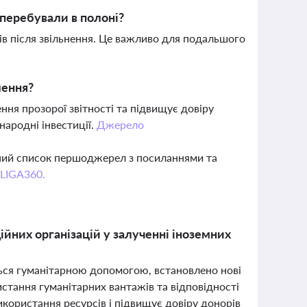
 перебували в полоні?
ців після звільнення. Це важливо для подальшого
лення?
ння прозорої звітності та підвищує довіру
народні інвестиції.
Джерело
вний список першоджерел з посиланнями та
 LIGA360.
ійних організацій у залученні іноземних
ться гуманітарною допомогою, встановлено нові
стання гуманітарних вантажів та відповідності
икористання ресурсів і підвищує довіру донорів