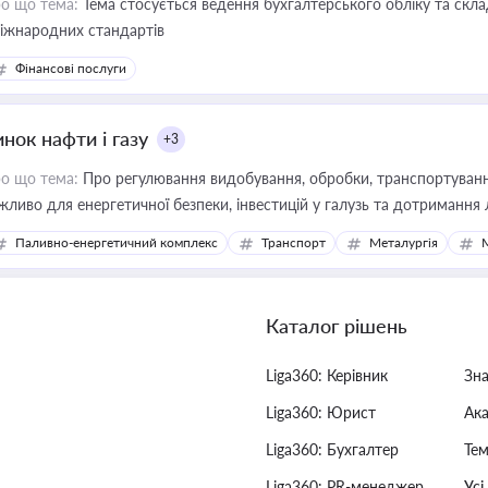
о що тема:
Тема стосується ведення бухгалтерського обліку та скла
міжнародних стандартів
Фінансові послуги
нок нафти і газу
+3
о що тема:
Про регулювання видобування, обробки, транспортування
жливо для енергетичної безпеки, інвестицій у галузь та дотримання 
Паливно-енергетичний комплекс
Транспорт
Металургія
Каталог рішень
Liga360: Керівник
Зн
Liga360: Юрист
Ак
Liga360: Бухгалтер
Тем
Liga360: PR-менеджер
Усі