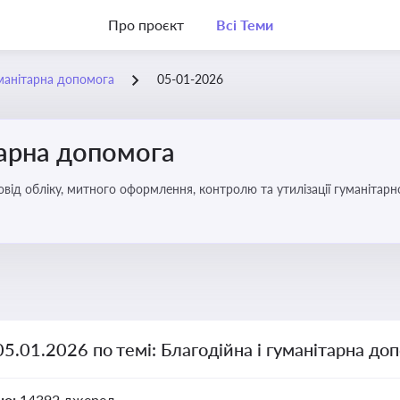
Про проєкт
Всі Теми
уманітарна допомога
05-01-2026
тарна допомога
від обліку, митного оформлення, контролю та утилізації гуманітарн
05.01.2026 по темі: Благодійна і гуманітарна до
но:
14392 джерел