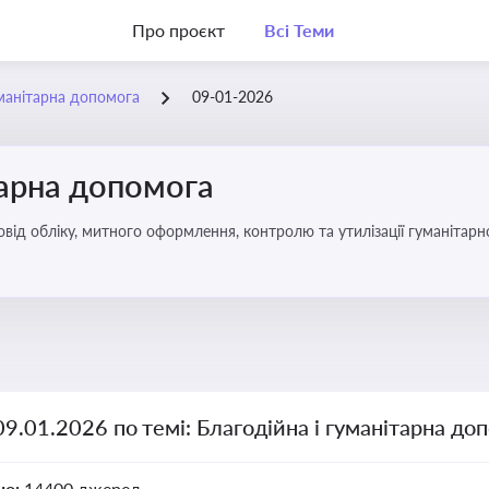
Про проєкт
Всі Теми
уманітарна допомога
09-01-2026
тарна допомога
від обліку, митного оформлення, контролю та утилізації гуманітарн
09.01.2026 по темі: Благодійна і гуманітарна до
но:
14400 джерел