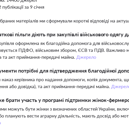
2 публікації за 9 січня
ібраних матеріалів ми сформували короткі відповіді на актуал
аткові пільги діють при закупівлі військового одягу
упівля оформлена як благодійна допомога для військовосл
вується ПДФО, військовим збором, ЄСВ та ПДВ. Важливо ма
а та акт приймання-передачі майна.
Джерело
ументи потрібні для підтвердження благодійної доп
 наказ керівника про надання допомоги, копія документа, 
ення або довідка), та акт приймання-передачі майна.
Джерел
е брати участь у програмі підтримки жінок-фермеро
ми можуть бути жінки з визначених областей України, вклю
бо планують вести аграрну діяльність, мають досвід або мот
о