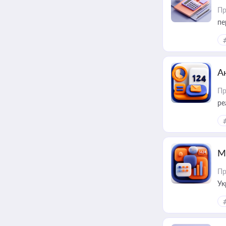
Пр
пе
А
Пр
ре
М
Пр
Ук
ін