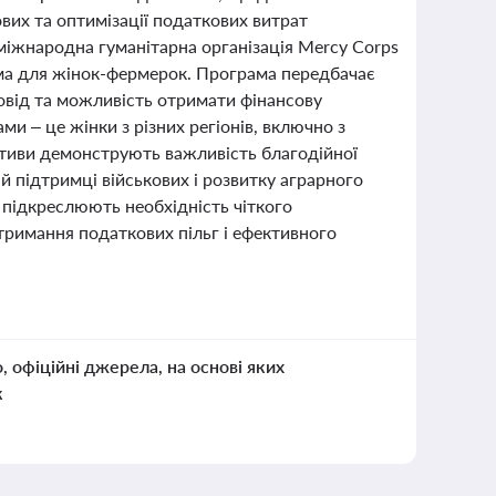
ових та оптимізації податкових витрат
міжнародна гуманітарна організація Mercy Corps
ма для жінок-фермерок. Програма передбачає
ровід та можливість отримати фінансову
и – це жінки з різних регіонів, включно з
іативи демонструють важливість благодійної
й підтримці військових і розвитку аграрного
 підкреслюють необхідність чіткого
римання податкових пільг і ефективного
о, офіційні джерела, на основі яких
к