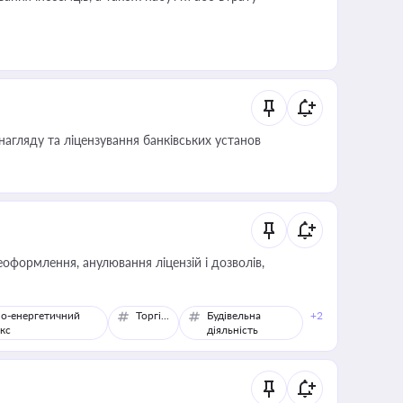
нагляду та ліцензування банківських установ
оформлення, анулювання ліцензій і дозволів,
о-енергетичний
Торгівля
Будівельна
+2
кс
діяльність