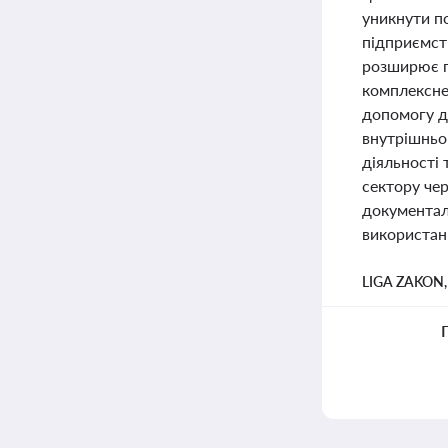
уникнути по
підприємст
розширює п
комплексне
допомогу дл
внутрішньо
діяльності 
сектору че
документал
використанн
LIGA ZAKON