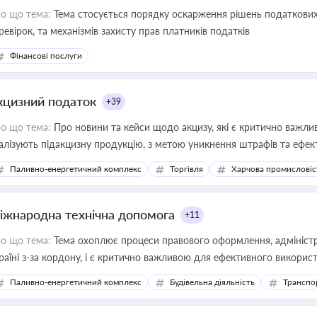
о що тема:
Тема стосується порядку оскарження рішень податкових
ревірок, та механізмів захисту прав платників податків
Фінансові послуги
кцизний податок
+39
о що тема:
Про новини та кейси щодо акцизу, які є критично важли
алізують підакцизну продукцію, з метою уникнення штрафів та ефек
Паливно-енергетичний комплекс
Торгівля
Харчова промисловіс
іжнародна технічна допомога
+11
о що тема:
Тема охоплює процеси правового оформлення, адміністр
раїні з-за кордону, і є критично важливою для ефективного використ
фраструктурних проєктів
Паливно-енергетичний комплекс
Будівельна діяльність
Транспо