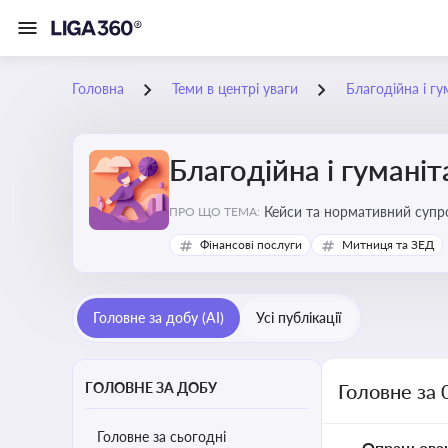
Головна
Теми в центрі уваги
Благодійна і г
Благодійна і гумані
Кейси та нормативний супро
ПРО ЩО ТЕМА:
Фінансові послуги
Митниця та ЗЕД
Головне за добу (AI)
Усі публікації
ГОЛОВНЕ ЗА ДОБУ
Головне за 
Головне за сьогодні
Опрацьова