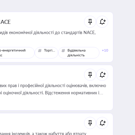
NACE
идів економічної діяльності до стандартів NACE,
о-енергетичний
Торгівля
Будівельна
+10
кс
діяльність
х прав і професійної діяльності оцінювачів, включно
і оціночної діяльності. Відстеження нормативних і
иста або бухгалтера під час оподаткування,
 статусу суб'єктів оціночної діяльності
ання іноземців, а також набуття або втрату