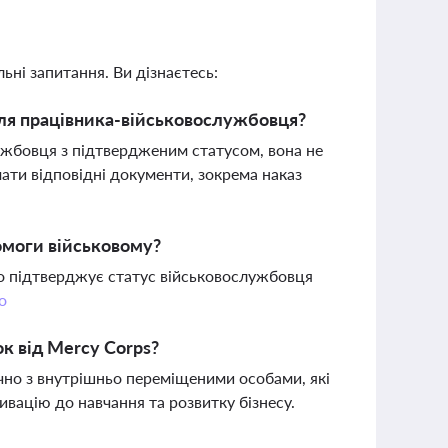
ьні запитання. Ви дізнаєтесь:
 для працівника-військовослужбовця?
ужбовця з підтвердженим статусом, вона не
ти відповідні документи, зокрема наказ
омоги військовому?
що підтверджує статус військовослужбовця
о
к від Mercy Corps?
чно з внутрішньо переміщеними особами, які
ивацію до навчання та розвитку бізнесу.