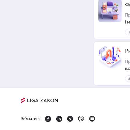
Ф
Пр
і 
Ри
Пр
ва
Зв'язатися: