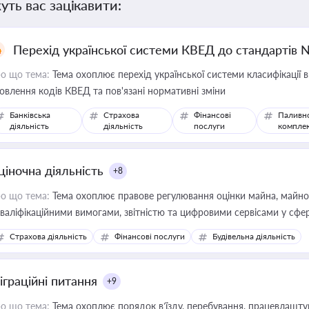
уть вас зацікавити:
Перехід української системи КВЕД до стандартів 
о що тема:
Тема охоплює перехід української системи класифікації в
овлення кодів КВЕД та пов'язані нормативні зміни
Банківська
Страхова
Фінансові
Паливн
діяльність
діяльність
послуги
компле
ціночна діяльність
+8
о що тема:
Тема охоплює правове регулювання оцінки майна, майнови
кваліфікаційними вимогами, звітністю та цифровими сервісами у сфер
дійних змін у цій сфері корисне для власника бізнесу, керівника, юр
Страхова діяльність
Фінансові послуги
Будівельна діяльність
иватизації, оренди державного майна, корпоративних угод і перевірки
іграційні питання
+9
о що тема:
Тема охоплює порядок в’їзду, перебування, працевлаштув