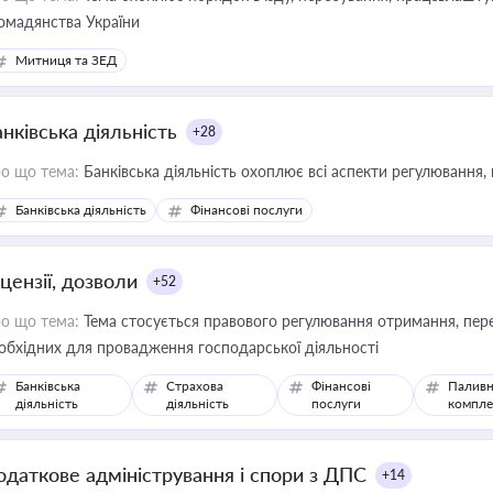
омадянства України
Митниця та ЗЕД
нківська діяльність
+28
о що тема:
Банківська діяльність охоплює всі аспекти регулювання, 
Банківська діяльність
Фінансові послуги
цензії, дозволи
+52
о що тема:
Тема стосується правового регулювання отримання, пере
обхідних для провадження господарської діяльності
Банківська
Страхова
Фінансові
Паливн
діяльність
діяльність
послуги
компле
одаткове адміністрування і спори з ДПС
+14