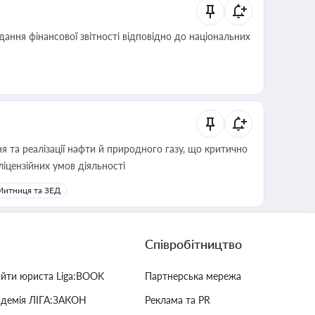
дання фінансової звітності відповідно до національних
 та реалізації нафти й природного газу, що критично
ліцензійних умов діяльності
Митниця та ЗЕД
Співробітництво
айти юриста Liga:BOOK
Партнерська мережа
адемія ЛІГА:ЗАКОН
Реклама та PR