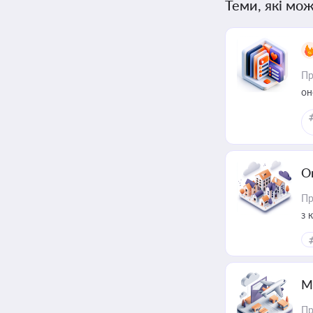
Теми, які мож
Пр
он
О
Пр
з 
ме
пр
М
Пр