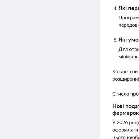
Які пер
Програма
передови
Які умо
Для отри
мінімаль
Кожне з пи
розширений
Стисло про
Нові пода
фермерок 
У 2026 році
оформляти 
цього необ