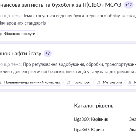
інансова звітність та бухоблік за П(С)БО і МСФЗ
+42
о що тема:
Тема стосується ведення бухгалтерського обліку та скла
міжнародних стандартів
Фінансові послуги
нок нафти і газу
+9
о що тема:
Про регулювання видобування, обробки, транспортування
жливо для енергетичної безпеки, інвестицій у галузь та дотримання 
Паливно-енергетичний комплекс
Транспорт
Металургія
Каталог рішень
Liga360: Керівник
Зн
Liga360: Юрист
Ак