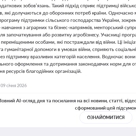
даткових зобов’язань. Такий підхід сприяє підтримці військ
в, які долучаються до оборонних потреб країни. Одночасно 
рограму підтримки сільського господарства України, зокре
 навчання з аграрних та бізнес-напрямків, менторський суп
я започаткування або розвитку агробізнесу. Учасниці програм
 переміщеними особами, які постраждали від війни. Ці ініц
та гуманітарної допомоги в умовах війни, сприяють соціальні
рез підтримку вразливих категорій населення. Водночас вони
ьного оформлення та дотримання законодавчих норм для от
я ресурсів благодійних організацій.
,
09 січня 2026
Повний AI-огляд дня та посилання на всі новини, статті, віде
сформований цей підсумо
ОЗНАЙОМИТИСЯ