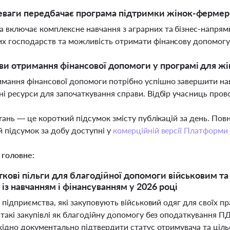
еваги передбачає програма підтримки жінок-фермер
 включає комплексне навчання з аграрних та бізнес-напрямк
х господарств та можливість отримати фінансову допомогу 
ви отримання фінансової допомоги у програмі для ж
мання фінансової допомоги потрібно успішно завершити нав
ні ресурси для започаткування справи. Відбір учасниць пров
тань — це короткий підсумок змісту публікацій за день. По
 підсумок за добу доступні у
комерційній версії Платформи
 головне:
ткові пільги для благодійної допомоги військовим т
із навчанням і фінансуванням у 2026 році
 підприємства, які закуповують військовий одяг для своїх п
такі закупівлі як благодійну допомогу без оподаткування 
хідно документально підтвердити статус отримувача та ціл