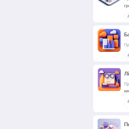
гр
Ба
Пр
Лі
Пр
не
П