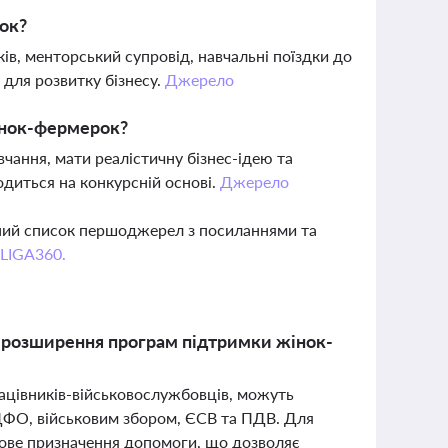
ок?
ів, менторський супровід, навчальні поїздки до
для розвитку бізнесу.
Джерело
інок-фермерок?
чання, мати реалістичну бізнес-ідею та
одиться на конкурсній основі.
Джерело
вний список першоджерел з посиланнями та
 LIGA360.
а розширення програм підтримки жінок-
рацівників-військовослужбовців, можуть
ПДФО, військовим збором, ЄСВ та ПДВ. Для
ьове призначення допомоги, що дозволяє