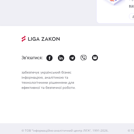
ва
Зв'язатися:
забезпечує український бізнес
інформацією, аналітикою та
технологічними рішеннями для
ефективної та безпечної роботи.
© ТОВ "інформаційно-аналітичний центр ЛІГА", 1991-2026.
© Т