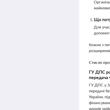
Організа
майнових
Що потр
Для учас
допомог
Кожне з пи
розширений
Стисло про
ГУ ДПС ро
передача 
ГУ ДПС у За
передачі бе
України, пі
фінансуванн
дронів здій