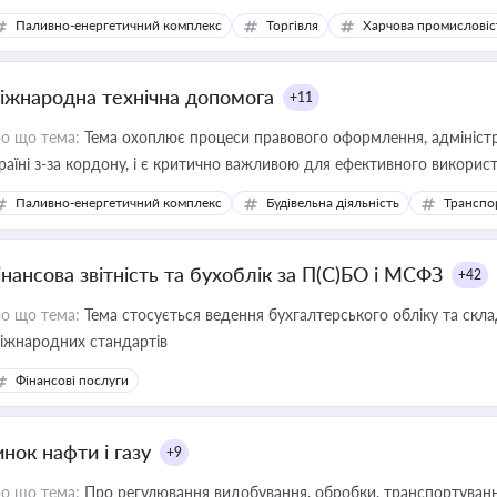
Паливно-енергетичний комплекс
Торгівля
Харчова промисловіс
іжнародна технічна допомога
+11
о що тема:
Тема охоплює процеси правового оформлення, адміністр
раїні з-за кордону, і є критично важливою для ефективного використ
фраструктурних проєктів
Паливно-енергетичний комплекс
Будівельна діяльність
Транспо
інансова звітність та бухоблік за П(С)БО і МСФЗ
+42
о що тема:
Тема стосується ведення бухгалтерського обліку та скла
міжнародних стандартів
Фінансові послуги
нок нафти і газу
+9
о що тема:
Про регулювання видобування, обробки, транспортування