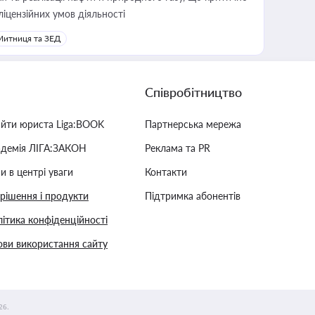
ліцензійних умов діяльності
Митниця та ЗЕД
Співробітництво
айти юриста Liga:BOOK
Партнерська мережа
адемія ЛІГА:ЗАКОН
Реклама та PR
и в центрі уваги
Контакти
 рішення і продукти
Підтримка абонентів
ітика конфіденційності
ви використання сайту
26.