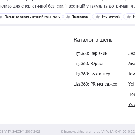
жливо для енергетичної безпеки, інвестицій у галузь та дотримання 
Паливно-енергетичний комплекс
Транспорт
Металургія
Каталог рішень
Liga360: Керівник
Зн
Liga360: Юрист
Ак
Liga360: Бухгалтер
Тем
Liga360: PR-менеджер
Усі
Пол
Умо
ОВ "ЛІГА ЗАКОН", 2007-2026.
© Інформаційне агентство "ЛІГА:ЗАКОН", 2010-20