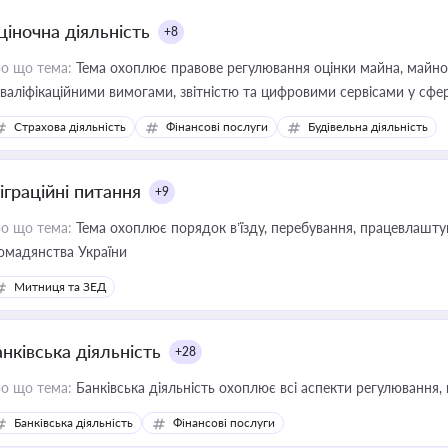
ціночна діяльність
+8
о що тема:
Тема охоплює правове регулювання оцінки майна, майнови
кваліфікаційними вимогами, звітністю та цифровими сервісами у сфер
дійних змін у цій сфері корисне для власника бізнесу, керівника, юр
Страхова діяльність
Фінансові послуги
Будівельна діяльність
иватизації, оренди державного майна, корпоративних угод і перевірки
іграційні питання
+9
о що тема:
Тема охоплює порядок в’їзду, перебування, працевлаштув
омадянства України
Митниця та ЗЕД
нківська діяльність
+28
о що тема:
Банківська діяльність охоплює всі аспекти регулювання, 
Банківська діяльність
Фінансові послуги