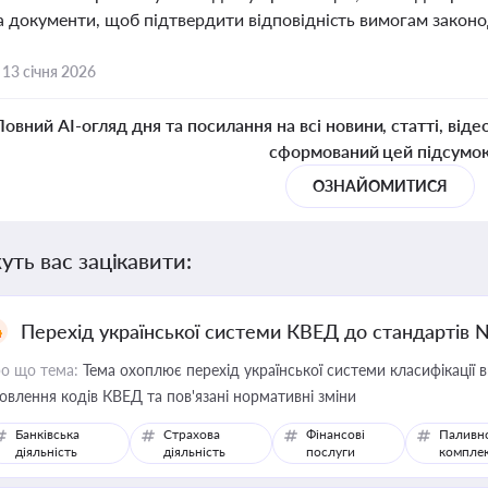
а документи, щоб підтвердити відповідність вимогам законод
,
13 січня 2026
Повний AI-огляд дня та посилання на всі новини, статті, віде
сформований цей підсумо
ОЗНАЙОМИТИСЯ
уть вас зацікавити:
Перехід української системи КВЕД до стандартів 
о що тема:
Тема охоплює перехід української системи класифікації в
овлення кодів КВЕД та пов'язані нормативні зміни
Банківська
Страхова
Фінансові
Паливн
діяльність
діяльність
послуги
компле