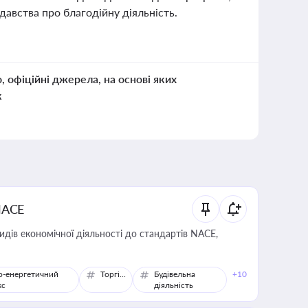
авства про благодійну діяльність.
о, офіційні джерела, на основі яких
к
NACE
идів економічної діяльності до стандартів NACE,
о-енергетичний
Торгівля
Будівельна
+10
кс
діяльність