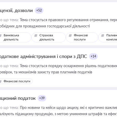
цензії, дозволи
+52
о що тема:
Тема стосується правового регулювання отримання, пере
обхідних для провадження господарської діяльності
Банківська
Страхова
Фінансові
Паливн
діяльність
діяльність
послуги
компле
одаткове адміністрування і спори з ДПС
+14
о що тема:
Тема стосується порядку оскарження рішень податкових
ревірок, та механізмів захисту прав платників податків
Фінансові послуги
кцизний податок
+39
о що тема:
Про новини та кейси щодо акцизу, які є критично важли
алізують підакцизну продукцію, з метою уникнення штрафів та ефек