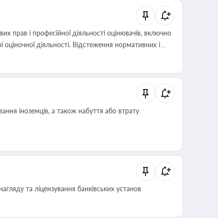
х прав і професійної діяльності оцінювачів, включно
і оціночної діяльності. Відстеження нормативних і
иста або бухгалтера під час оподаткування,
 статусу суб'єктів оціночної діяльності
ання іноземців, а також набуття або втрату
нагляду та ліцензування банківських установ