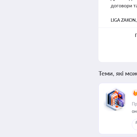
договори т
LIGA ZAKON
Теми, які мож
Пр
он