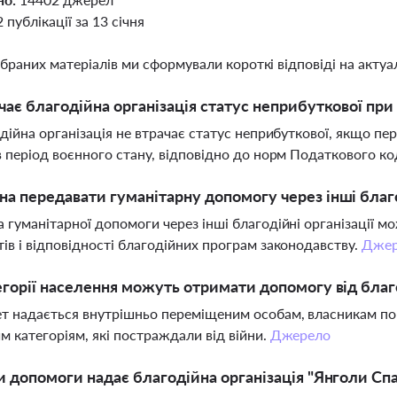
2 публікації за 13 січня
ібраних матеріалів ми сформували короткі відповіді на актуал
чає благодійна організація статус неприбуткової при
одійна організація не втрачає статус неприбуткової, якщо 
в період воєнного стану, відповідно до норм Податкового ко
а передавати гуманітарну допомогу через інші благо
 гуманітарної допомоги через інші благодійні організації м
ів і відповідності благодійних програм законодавству.
Джер
егорії населення можуть отримати допомогу від благ
т надається внутрішньо переміщеним особам, власникам по
м категоріям, які постраждали від війни.
Джерело
и допомоги надає благодійна організація "Янголи Спа