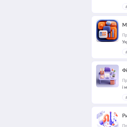
М
Пр
Ук
ін
Ф
Пр
і 
Ри
Пр