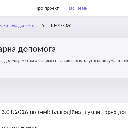
Про проєкт
Всі Теми
уманітарна допомога
13-01-2026
тарна допомога
від обліку, митного оформлення, контролю та утилізації гуманітарн
13.01.2026 по темі: Благодійна і гуманітарна до
но:
14402 джерел