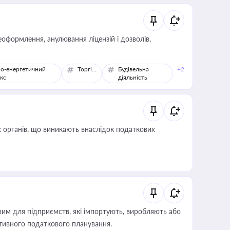
оформлення, анулювання ліцензій і дозволів,
о-енергетичний
Торгівля
Будівельна
+2
кс
діяльність
 органів, що виникають внаслідок податкових
вим для підприємств, які імпортують, виробляють або
тивного податкового планування.