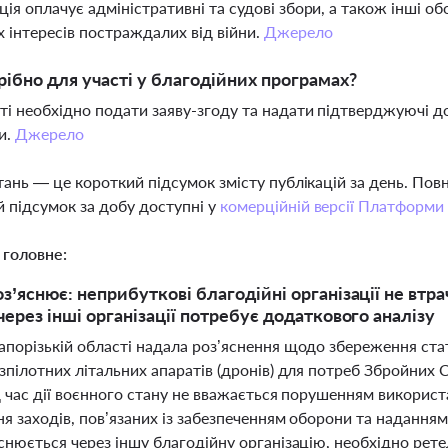
ція оплачує адміністративні та судові збори, а також інші обо
 інтересів постраждалих від війни.
Джерело
ібно для участі у благодійних програмах?
ті необхідно подати заяву-згоду та надати підтверджуючі 
и.
Джерело
тань — це короткий підсумок змісту публікацій за день. По
 підсумок за добу доступні у
комерційній версії Платформи
 головне:
з’яснює: неприбуткові благодійні організації не втра
через інші організації потребує додаткового аналізу
порізькій області надала роз’яснення щодо збереження стат
зпілотних літальних апаратів (дронів) для потреб Збройних
д час дії воєнного стану не вважається порушенням використ
я заходів, пов’язаних із забезпеченням оборони та надання
снюється через іншу благодійну організацію, необхідно рете