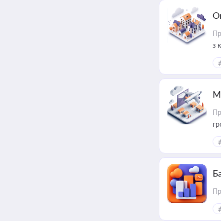
О
Пр
з 
ме
пр
М
Пр
гр
Ба
Пр