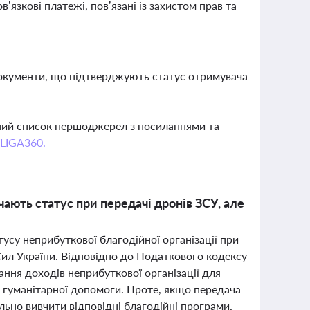
в’язкові платежі, пов’язані із захистом прав та
документи, що підтверджують статус отримувача
вний список першоджерел з посиланнями та
 LIGA360.
чають статус при передачі дронів ЗСУ, але
усу неприбуткової благодійної організації при
 Сил України. Відповідно до Податкового кодексу
ання доходів неприбуткової організації для
м гуманітарної допомоги. Проте, якщо передача
льно вивчити відповідні благодійні програми,