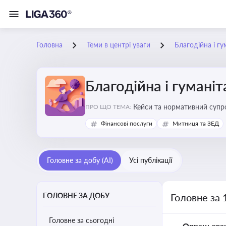
Головна
Теми в центрі уваги
Благодійна і г
Благодійна і гумані
Кейси та нормативний супро
ПРО ЩО ТЕМА:
Фінансові послуги
Митниця та ЗЕД
Головне за добу (AI)
Усі публікації
ГОЛОВНЕ ЗА ДОБУ
Головне за 
Головне за сьогодні
Опрацьова