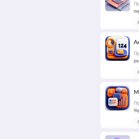
Пр
пе
А
Пр
ре
М
Пр
Ук
ін