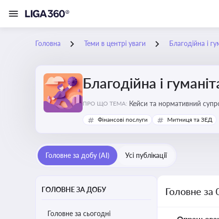
Головна
Теми в центрі уваги
Благодійна і г
Благодійна і гумані
Кейси та нормативний супро
ПРО ЩО ТЕМА:
Фінансові послуги
Митниця та ЗЕД
Головне за добу (AI)
Усі публікації
ГОЛОВНЕ ЗА ДОБУ
Головне за 
Головне за сьогодні
Опрацьова