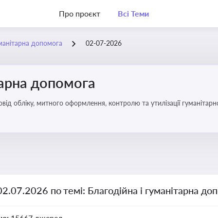
Про проєкт
Всі Теми
уманітарна допомога
02-07-2026
тарна допомога
від обліку, митного оформлення, контролю та утилізації гуманітарн
02.07.2026 по темі: Благодійна і гуманітарна до
но:
15667 джерел