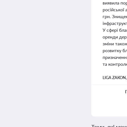
виявила по
російської
грн. Знище
інфраструк
У сфері бла
оренди дер
зміни тако
розвитку бл
призначенн
та контрол
LIGA ZAKON
Теми, які мож