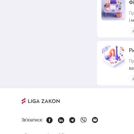
Ф
Пр
і 
Ри
Пр
ва
Зв'язатися: