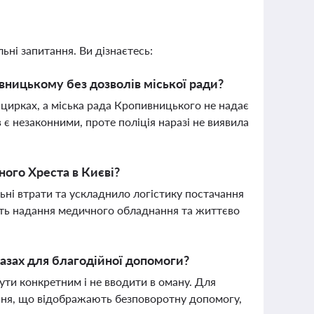
ьні запитання. Ви дізнаєтесь:
вницькому без дозволів міської ради?
цирках, а міська рада Кропивницького не надає
в є незаконними, проте поліція наразі не виявила
ого Хреста в Києві?
ні втрати та ускладнило логістику постачання
сть надання медичного обладнання та життєво
зах для благодійної допомоги?
бути конкретним і не вводити в оману. Для
ня, що відображають безповоротну допомогу,