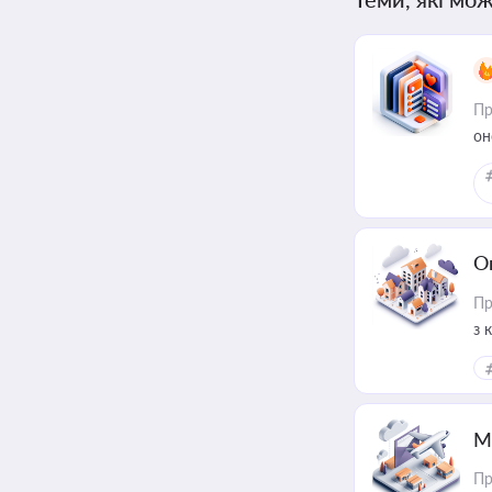
Пр
он
О
Пр
з 
ме
пр
М
Пр