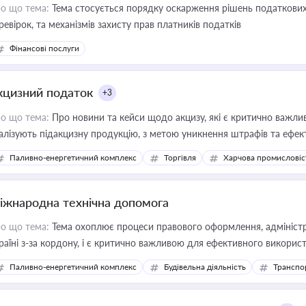
о що тема:
Тема стосується порядку оскарження рішень податкових
ревірок, та механізмів захисту прав платників податків
Фінансові послуги
кцизний податок
+3
о що тема:
Про новини та кейси щодо акцизу, які є критично важли
алізують підакцизну продукцію, з метою уникнення штрафів та ефек
Паливно-енергетичний комплекс
Торгівля
Харчова промисловіс
іжнародна технічна допомога
о що тема:
Тема охоплює процеси правового оформлення, адміністр
раїні з-за кордону, і є критично важливою для ефективного використ
фраструктурних проєктів
Паливно-енергетичний комплекс
Будівельна діяльність
Транспо