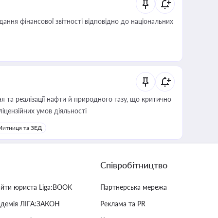
дання фінансової звітності відповідно до національних
 та реалізації нафти й природного газу, що критично
ліцензійних умов діяльності
Митниця та ЗЕД
Співробітництво
айти юриста Liga:BOOK
Партнерська мережа
адемія ЛІГА:ЗАКОН
Реклама та PR