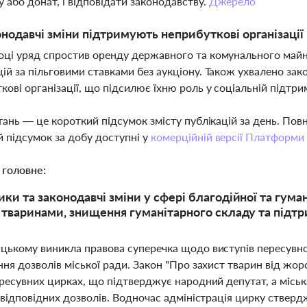
 або донат, і відповідати законодавству.
Джерело
онодавчі зміни підтримують неприбуткові організації 
оці уряд спростив оренду державного та комунального май
цій за пільговими ставками без аукціону. Також ухвалено за
кові організації, що підсилює їхню роль у соціальній підтри
тань — це короткий підсумок змісту публікацій за день. По
 підсумок за добу доступні у
комерційній версії Платформи
 головне:
ики та законодавчі зміни у сфері благодійної та гум
з тваринами, знищення гуманітарного складу та підт
цькому виникла правова суперечка щодо виступів пересувног
ння дозволів міської ради. Закон "Про захист тварин від ж
ресувних цирках, що підтверджує народний депутат, а міськ
 відповідних дозволів. Водночас адміністрація цирку стверджу