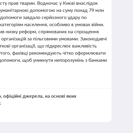
ту прав тварин. Водночас у Києві внаслідок
 гуманітарною допомогою на суму понад 79 млн
 допомоги завдало серйозного удару по
атегоріям населення, особливо в умовах війни.
алив низку реформ, спрямованих на спрощення
організацій за пільговими умовами. Законодавчі
кові організації, що підкреслює важливість
ім того, фахівці рекомендують чітко оформлювати
 допомоги, щоб уникнути непорозумінь з банками
о, офіційні джерела, на основі яких
к