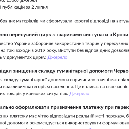
8 публікацій за 2 липня
ібраних матеріалів ми сформували короткі відповіді на актуал
нно пересувний цирк з тваринами виступати в Кропи
вство України забороняє використання тварин у пересувних 
 на такі заходи з 2019 року. Виступи без відповідних дозволі
 у документах цирку.
Джерело
лідки знищення складу гуманітарної допомоги Червон
 складу гуманітарної допомоги спричинило значні матеріаль
 вразливим категоріям населення. Це впливає на своєчасні
их товарів у кризових ситуаціях.
Джерело
ильно оформлювати призначення платежу при перека
ння платежу має чітко відповідати реальній меті переказу, 
йної допомоги рекомендується використовувати формулюван