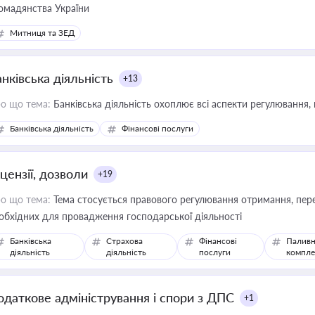
омадянства України
Митниця та ЗЕД
нківська діяльність
+13
о що тема:
Банківська діяльність охоплює всі аспекти регулювання, 
Банківська діяльність
Фінансові послуги
цензії, дозволи
+19
о що тема:
Тема стосується правового регулювання отримання, пере
обхідних для провадження господарської діяльності
Банківська
Страхова
Фінансові
Паливн
діяльність
діяльність
послуги
компле
одаткове адміністрування і спори з ДПС
+1