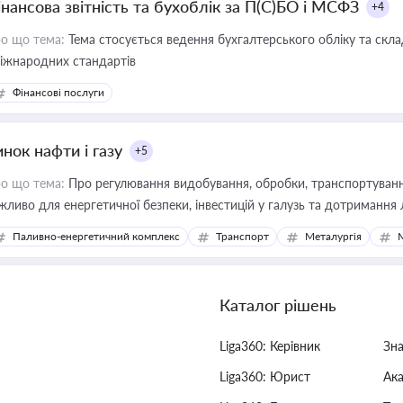
інансова звітність та бухоблік за П(С)БО і МСФЗ
+4
о що тема:
Тема стосується ведення бухгалтерського обліку та скла
міжнародних стандартів
Фінансові послуги
нок нафти і газу
+5
о що тема:
Про регулювання видобування, обробки, транспортування
жливо для енергетичної безпеки, інвестицій у галузь та дотримання 
Паливно-енергетичний комплекс
Транспорт
Металургія
Каталог рішень
Liga360: Керівник
Зн
Liga360: Юрист
Ак