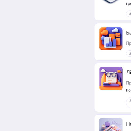
гр
Ба
Пр
Лі
Пр
не
П