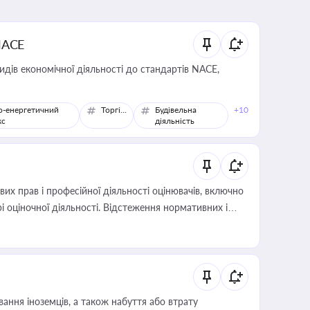
NACE
идів економічної діяльності до стандартів NACE,
о-енергетичний
Торгівля
Будівельна
+10
кс
діяльність
х прав і професійної діяльності оцінювачів, включно
і оціночної діяльності. Відстеження нормативних і
иста або бухгалтера під час оподаткування,
 статусу суб'єктів оціночної діяльності
ання іноземців, а також набуття або втрату