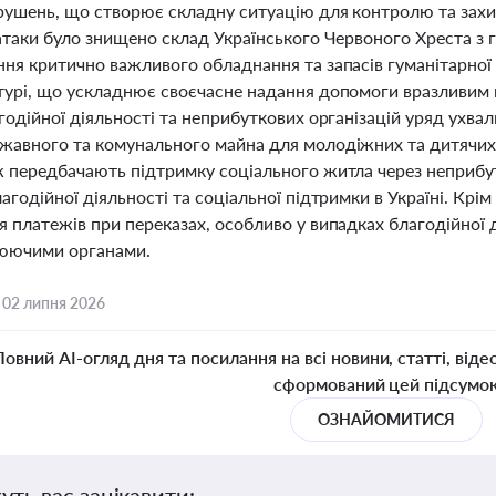
рушень, що створює складну ситуацію для контролю та захис
 атаки було знищено склад Українського Червоного Хреста з
ння критично важливого обладнання та запасів гуманітарної
турі, що ускладнює своєчасне надання допомоги вразливим к
годійної діяльності та неприбуткових організацій уряд ухв
жавного та комунального майна для молодіжних та дитячих 
ж передбачають підтримку соціального житла через неприбут
агодійної діяльності та соціальної підтримки в Україні. Кр
я платежів при переказах, особливо у випадках благодійної
юючими органами.
,
02 липня 2026
Повний AI-огляд дня та посилання на всі новини, статті, віде
сформований цей підсумо
ОЗНАЙОМИТИСЯ
уть вас зацікавити: