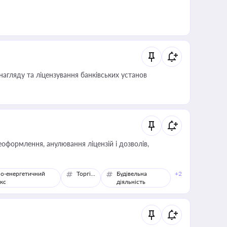
нагляду та ліцензування банківських установ
оформлення, анулювання ліцензій і дозволів,
о-енергетичний
Торгівля
Будівельна
+2
кс
діяльність