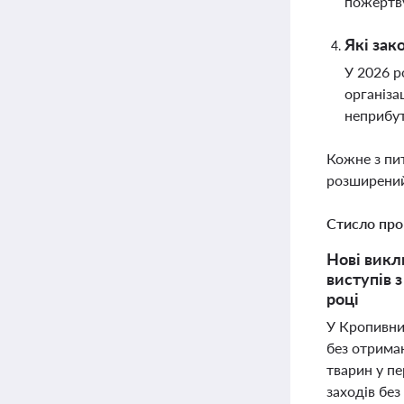
пожертву
Які зак
У 2026 р
організа
неприбут
Кожне з пи
розширений
Стисло про
Нові викл
виступів 
році
У Кропивни
без отрима
тварин у пе
заходів без