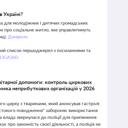
в Україні?
на для молодіжних і дитячих громадських
кон про соціальне житло, яке управлятимуть
мці.
Джерело
вний список першоджерел з посиланнями та
 LIGA360.
анітарної допомоги: контроль циркових
римка неприбуткових організацій у 2026
о цирку з тваринами, який анонсував гастролі
орстокого поводження" забороняє використання
а влада звернулася до поліції для припинення
є про законність своєї діяльності, а поліція не