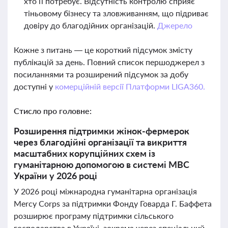
хто її потребує. Відсутність контролю сприяє
тіньовому бізнесу та зловживанням, що підриває
довіру до благодійних організацій.
Джерело
Кожне з питань — це короткий підсумок змісту
публікацій за день. Повний список першоджерел з
посиланнями та розширений підсумок за добу
доступні у
комерційній версії Платформи LIGA360.
Стисло про головне:
Розширення підтримки жінок-фермерок
через благодійні організації та викриття
масштабних корупційних схем із
гуманітарною допомогою в системі МВС
України у 2026 році
У 2026 році міжнародна гуманітарна організація
Mercy Corps за підтримки Фонду Говарда Г. Баффета
розширює програму підтримки сільського
господарства в Україні, зокрема через спеціальний