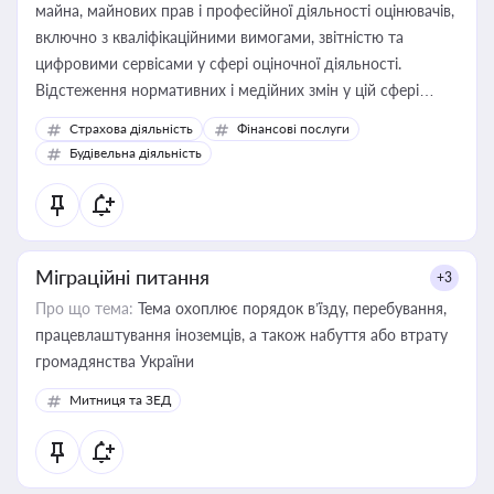
майна, майнових прав і професійної діяльності оцінювачів,
включно з кваліфікаційними вимогами, звітністю та
цифровими сервісами у сфері оціночної діяльності.
Відстеження нормативних і медійних змін у цій сфері
корисне для власника бізнесу, керівника, юриста або
Страхова діяльність
Фінансові послуги
бухгалтера під час оподаткування, приватизації, оренди
Будівельна діяльність
державного майна, корпоративних угод і перевірки
статусу суб'єктів оціночної діяльності
Міграційні питання
+3
Про що тема:
Тема охоплює порядок в’їзду, перебування,
працевлаштування іноземців, а також набуття або втрату
громадянства України
Митниця та ЗЕД