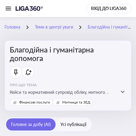
ВХІД ДО LIGA360
Головна
Теми в центрі уваги
Благодійна і гуманітарна допомога
Благодійна і гуманітарна
допомога
ПРО ЩО ТЕМА:
Кейси та нормативний супровід обліку, митного
оформлення, контролю та утилізації гуманітарної або
Фінансові послуги
Митниця та ЗЕД
благодійної допомоги
Головне за добу (AI)
Усі публікації