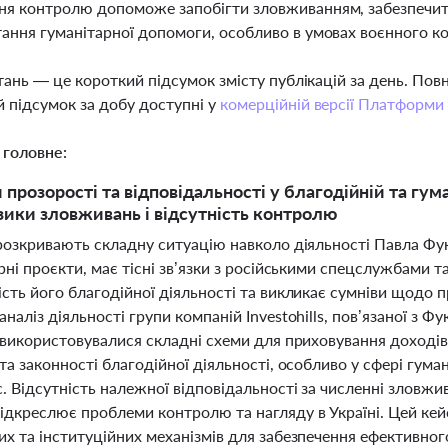
я контролю допоможе запобігти зловживанням, забезпечити
ання гуманітарної допомоги, особливо в умовах воєнного к
тань — це короткий підсумок змісту публікацій за день. По
 підсумок за добу доступні у
комерційній версії Платформи
 головне:
прозорості та відповідальності у благодійній та гума
зики зловживань і відсутність контролю
 розкривають складну ситуацію навколо діяльності Павла Фук
рні проєкти, має тісні зв’язки з російськими спецслужбами та
сть його благодійної діяльності та викликає сумніви щодо 
наліз діяльності групи компаній Investohills, пов’язаної з Ф
 використовувалися складні схеми для приховування доходів 
та законності благодійної діяльності, особливо у сфері гум
. Відсутність належної відповідальності за численні зловжив
ідкреслює проблеми контролю та нагляду в Україні. Цей кей
их та інституційних механізмів для забезпечення ефективно