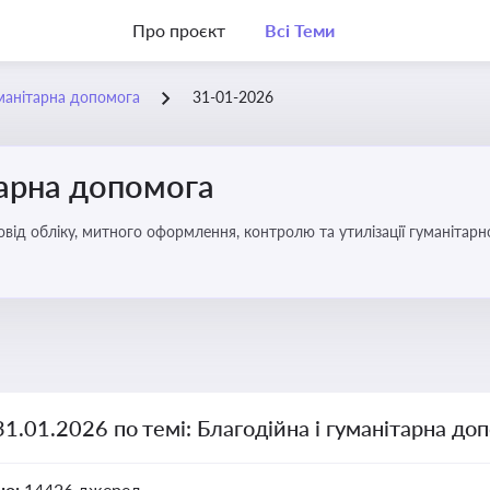
Про проєкт
Всі Теми
уманітарна допомога
31-01-2026
тарна допомога
від обліку, митного оформлення, контролю та утилізації гуманітарн
31.01.2026 по темі: Благодійна і гуманітарна до
но:
14426 джерел