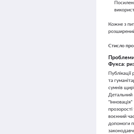
Посиленн
використ
Кожне з пи
розширений
Стисло про
Проблеми 
Фукса: ри
Публікації
та гуманіта
сумнів щирі
Детальний а
"Інновація"
прозорості 
воєнний час
допомоги п
законодавч