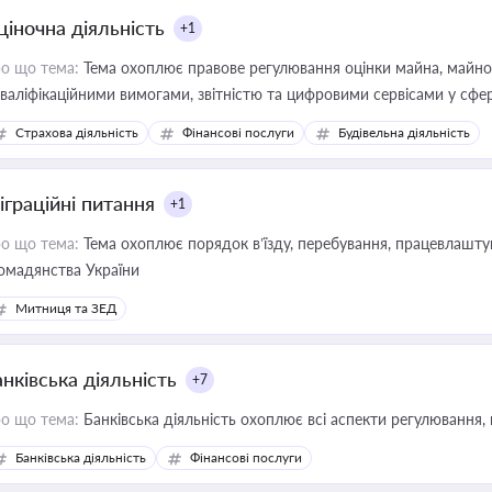
ціночна діяльність
+1
о що тема:
Тема охоплює правове регулювання оцінки майна, майнови
кваліфікаційними вимогами, звітністю та цифровими сервісами у сфер
дійних змін у цій сфері корисне для власника бізнесу, керівника, юр
Страхова діяльність
Фінансові послуги
Будівельна діяльність
иватизації, оренди державного майна, корпоративних угод і перевірки
іграційні питання
+1
о що тема:
Тема охоплює порядок в’їзду, перебування, працевлаштув
омадянства України
Митниця та ЗЕД
нківська діяльність
+7
о що тема:
Банківська діяльність охоплює всі аспекти регулювання, 
Банківська діяльність
Фінансові послуги