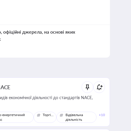
о, офіційні джерела, на основі яких
к
NACE
идів економічної діяльності до стандартів NACE,
о-енергетичний
Торгівля
Будівельна
+10
кс
діяльність