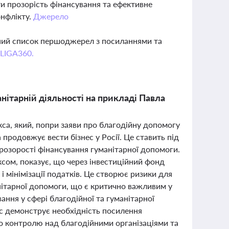
 прозорість фінансування та ефективне
онфлікту.
Джерело
вний список першоджерел з посиланнями та
 LIGA360.
нітарній діяльності на прикладі Павла
са, який, попри заяви про благодійну допомогу
 продовжує вести бізнес у Росії. Це ставить під
прозорості фінансування гуманітарної допомоги.
уксом, показує, що через інвестиційний фонд
і мінімізації податків. Це створює ризики для
анітарної допомоги, що є критично важливим у
ання у сфері благодійної та гуманітарної
с демонструє необхідність посилення
го контролю над благодійними організаціями та