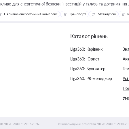
жливо для енергетичної безпеки, інвестицій у галузь та дотримання 
Паливно-енергетичний комплекс
Транспорт
Металургія
Каталог рішень
Liga360: Керівник
Зн
Liga360: Юрист
Ак
Liga360: Бухгалтер
Тем
Liga360: PR-менеджер
Усі
Пол
Умо
ОВ "ЛІГА ЗАКОН", 2007-2026.
© Інформаційне агентство "ЛІГА:ЗАКОН", 2010-20