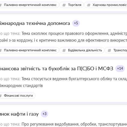
Паливно-енергетичний комплекс
Торгівля
Харчова промисловіс
іжнародна технічна допомога
+5
о що тема:
Тема охоплює процеси правового оформлення, адміністр
раїні з-за кордону, і є критично важливою для ефективного використ
фраструктурних проєктів
Паливно-енергетичний комплекс
Будівельна діяльність
Транспо
інансова звітність та бухоблік за П(С)БО і МСФЗ
+14
о що тема:
Тема стосується ведення бухгалтерського обліку та скла
міжнародних стандартів
Фінансові послуги
нок нафти і газу
+3
о що тема:
Про регулювання видобування, обробки, транспортування