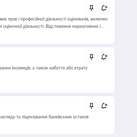
х прав і професійної діяльності оцінювачів, включно
і оціночної діяльності. Відстеження нормативних і
иста або бухгалтера під час оподаткування,
 статусу суб'єктів оціночної діяльності
ання іноземців, а також набуття або втрату
нагляду та ліцензування банківських установ