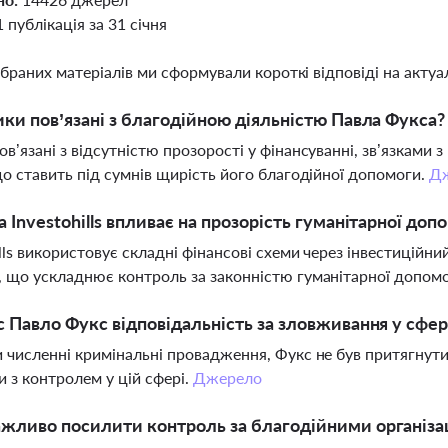
1 публікація за 31 січня
ібраних матеріалів ми сформували короткі відповіді на актуал
ики пов’язані з благодійною діяльністю Павла Фукса?
ов’язані з відсутністю прозорості у фінансуванні, зв’язками
 що ставить під сумнів щирість його благодійної допомоги.
Д
а Investohills впливає на прозорість гуманітарної доп
ills використовує складні фінансові схеми через інвестиційни
, що ускладнює контроль за законністю гуманітарної допом
с Павло Фукс відповідальність за зловживання у сфер
и численні кримінальні провадження, Фукс не був притягнути
 з контролем у цій сфері.
Джерело
жливо посилити контроль за благодійними організа