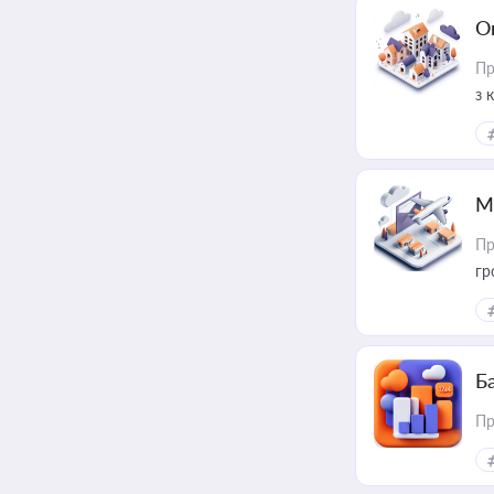
О
Пр
з 
ме
пр
М
Пр
гр
Ба
Пр