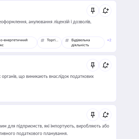
оформлення, анулювання ліцензій і дозволів,
о-енергетичний
Торгівля
Будівельна
+2
кс
діяльність
 органів, що виникають внаслідок податкових
вим для підприємств, які імпортують, виробляють або
тивного податкового планування.