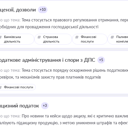
цензії, дозволи
+10
о що тема:
Тема стосується правового регулювання отримання, пере
обхідних для провадження господарської діяльності
Банківська
Страхова
Фінансові
Паливн
діяльність
діяльність
послуги
компле
одаткове адміністрування і спори з ДПС
+5
о що тема:
Тема стосується порядку оскарження рішень податкових
ревірок, та механізмів захисту прав платників податків
Фінансові послуги
кцизний податок
+3
о що тема:
Про новини та кейси щодо акцизу, які є критично важли
алізують підакцизну продукцію, з метою уникнення штрафів та ефек