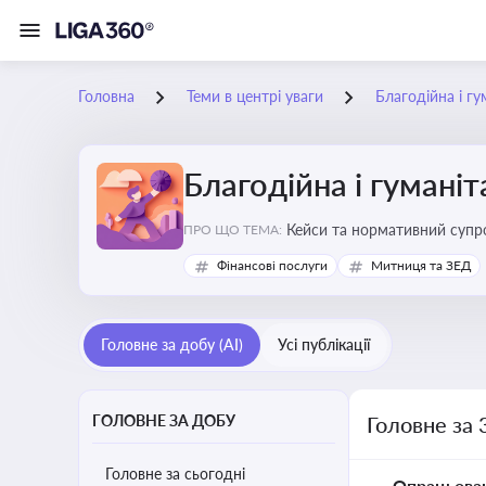
Головна
Теми в центрі уваги
Благодійна і г
Благодійна і гумані
Кейси та нормативний супро
ПРО ЩО ТЕМА:
Фінансові послуги
Митниця та ЗЕД
Головне за добу (AI)
Усі публікації
ГОЛОВНЕ ЗА ДОБУ
Головне за 
Головне за сьогодні
Опрацьова