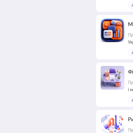
М
Пр
Ук
ін
Ф
Пр
і 
Ри
Пр