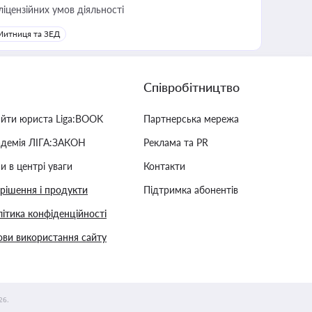
ліцензійних умов діяльності
Митниця та ЗЕД
Співробітництво
айти юриста Liga:BOOK
Партнерська мережа
адемія ЛІГА:ЗАКОН
Реклама та PR
и в центрі уваги
Контакти
 рішення і продукти
Підтримка абонентів
ітика конфіденційності
ви використання сайту
26.