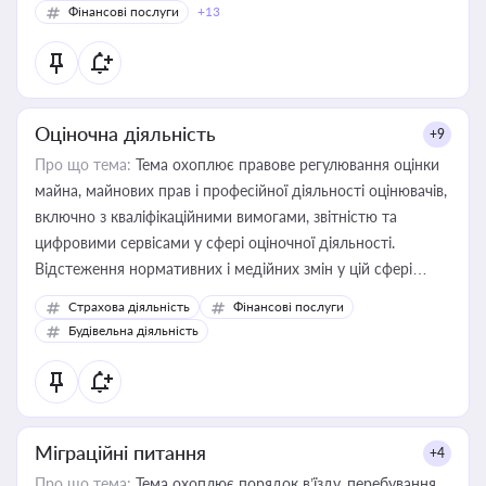
Фінансові послуги
+13
Оціночна діяльність
+9
Про що тема:
Тема охоплює правове регулювання оцінки
майна, майнових прав і професійної діяльності оцінювачів,
включно з кваліфікаційними вимогами, звітністю та
цифровими сервісами у сфері оціночної діяльності.
Відстеження нормативних і медійних змін у цій сфері
корисне для власника бізнесу, керівника, юриста або
Страхова діяльність
Фінансові послуги
бухгалтера під час оподаткування, приватизації, оренди
Будівельна діяльність
державного майна, корпоративних угод і перевірки
статусу суб'єктів оціночної діяльності
Міграційні питання
+4
Про що тема:
Тема охоплює порядок в’їзду, перебування,