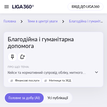
ВХІД ДО LIGA360
Головна
Теми в центрі уваги
Благодійна і гуманітарна допомога
Благодійна і гуманітарна
допомога
ПРО ЩО ТЕМА:
Кейси та нормативний супровід обліку, митного
оформлення, контролю та утилізації гуманітарної або
Фінансові послуги
Митниця та ЗЕД
благодійної допомоги
Головне за добу (AI)
Усі публікації