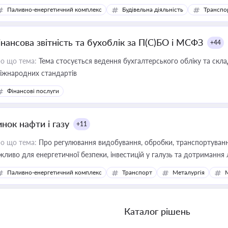
фраструктурних проєктів
Паливно-енергетичний комплекс
Будівельна діяльність
Транспо
інансова звітність та бухоблік за П(С)БО і МСФЗ
+44
о що тема:
Тема стосується ведення бухгалтерського обліку та скла
міжнародних стандартів
Фінансові послуги
нок нафти і газу
+11
о що тема:
Про регулювання видобування, обробки, транспортування
жливо для енергетичної безпеки, інвестицій у галузь та дотримання 
Паливно-енергетичний комплекс
Транспорт
Металургія
Каталог рішень