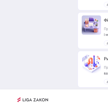
ін
Ф
Пр
і 
Ри
Пр
ва