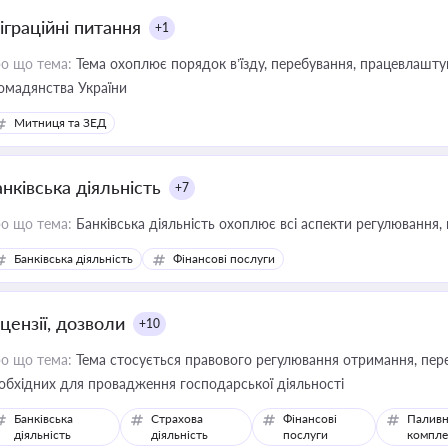
іграційні питання
+1
о що тема:
Тема охоплює порядок в’їзду, перебування, працевлаштув
омадянства України
Митниця та ЗЕД
нківська діяльність
+7
о що тема:
Банківська діяльність охоплює всі аспекти регулювання, 
Банківська діяльність
Фінансові послуги
цензії, дозволи
+10
о що тема:
Тема стосується правового регулювання отримання, пере
обхідних для провадження господарської діяльності
Банківська
Страхова
Фінансові
Паливн
діяльність
діяльність
послуги
компле