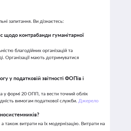
ьні запитання. Ви дізнаєтесь:
ес щодо контрабанди гуманітарної
ністю благодійних організацій та
і. Організації мають дотримуватися
гу у податковій звітності ФОПів і
а у формі 20 ОПП, та вести точний облік
відність вимогам податкової служби.
Джерело
ьносистемників?
 а також витрати на їх модернізацію. Витрати на