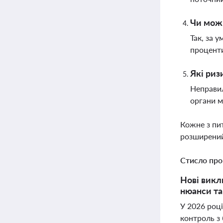
Чи можн
Так, за 
процент
Які риз
Неправил
органи м
Кожне з пи
розширений
Стисло про
Нові викли
нюанси та
У 2026 році
контроль з 