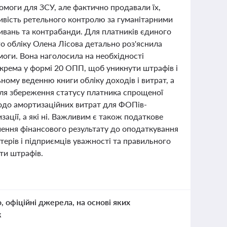
омоги для ЗСУ, але фактично продавали їх,
ивість ретельного контролю за гуманітарними
ивань та контрабанди. Для платників єдиного
о обліку Олена Лісова детально роз'яснила
моги. Вона наголосила на необхідності
окрема у формі 20 ОПП, щоб уникнути штрафів і
ому веденню книги обліку доходів і витрат, а
для збереження статусу платника спрощеної
одо амортизаційних витрат для ФОПів-
зації, а які ні. Важливим є також податкове
шення фінансового результату до оподаткування
терів і підприємців уважності та правильного
ути штрафів.
о, офіційні джерела, на основі яких
к