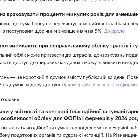
а враховувати проценти минулих років для зменшенн
умови, що сума боргу не перевищує власний капітал більш ніж
и з поступовим щорічним зменшенням на 5%.
Джерело
ики виникають при неправильному обліку грантів і г
ьний облік може призвести до штрафів, донарахувань подат
ають доступ до широких баз даних і можуть виявити невідп
тань — це короткий підсумок змісту публікацій за день. По
 підсумок за добу доступні у
комерційній версії Платформи
 головне:
ки у звітності та контролі благодійної та гуманітарн
 особливості обліку для ФОПів і фермерів у 2026 роц
 питання благодійної та гуманітарної допомоги в Україні на
боку податкових органів та судових інстанцій. На Рівненщин