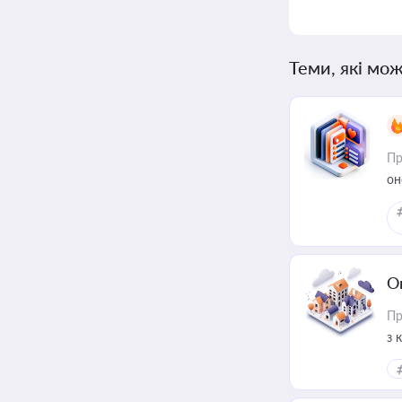
Теми, які мож
Пр
он
О
Пр
з 
ме
пр