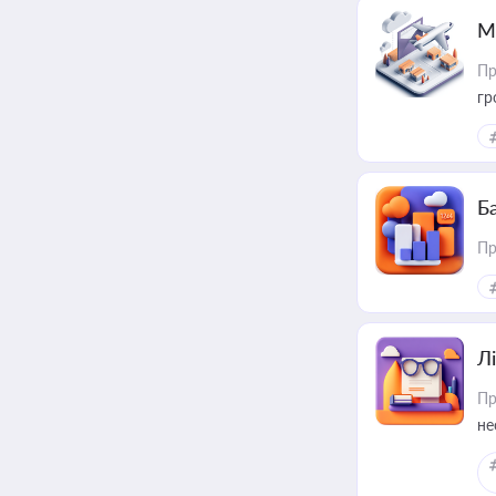
М
Пр
гр
Ба
Пр
Лі
Пр
не