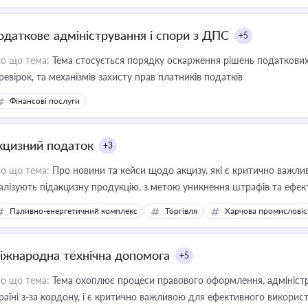
одаткове адміністрування і спори з ДПС
+5
о що тема:
Тема стосується порядку оскарження рішень податкових
ревірок, та механізмів захисту прав платників податків
Фінансові послуги
кцизний податок
+3
о що тема:
Про новини та кейси щодо акцизу, які є критично важли
алізують підакцизну продукцію, з метою уникнення штрафів та ефек
Паливно-енергетичний комплекс
Торгівля
Харчова промисловіс
іжнародна технічна допомога
+5
о що тема:
Тема охоплює процеси правового оформлення, адміністр
раїні з-за кордону, і є критично важливою для ефективного використ