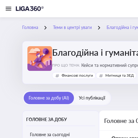
Головна
Теми в центрі уваги
Благодійна і г
Благодійна і гумані
Кейси та нормативний супро
ПРО ЩО ТЕМА:
Фінансові послуги
Митниця та ЗЕД
Головне за добу (AI)
Усі публікації
ГОЛОВНЕ ЗА ДОБУ
Головне за 
Головне за сьогодні
Опрацьова