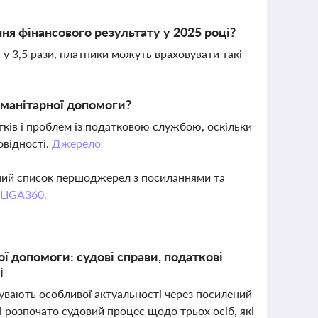
я фінансового результату у 2025 році?
 у 3,5 рази, платники можуть враховувати такі
уманітарної допомоги?
ків і проблем із податковою службою, оскільки
овідності.
Джерело
вний список першоджерел з посиланнями та
 LIGA360.
ої допомоги: судові справи, податкові
і
бувають особливої актуальності через посилений
і розпочато судовий процес щодо трьох осіб, які