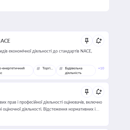
NACE
идів економічної діяльності до стандартів NACE,
о-енергетичний
Торгівля
Будівельна
+10
кс
діяльність
х прав і професійної діяльності оцінювачів, включно
і оціночної діяльності. Відстеження нормативних і
иста або бухгалтера під час оподаткування,
 статусу суб'єктів оціночної діяльності