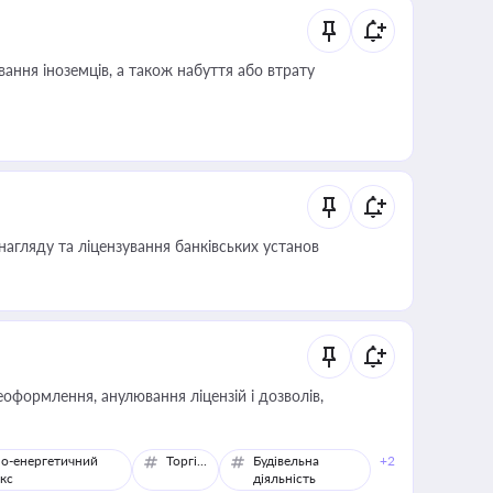
ання іноземців, а також набуття або втрату
нагляду та ліцензування банківських установ
оформлення, анулювання ліцензій і дозволів,
о-енергетичний
Торгівля
Будівельна
+2
кс
діяльність