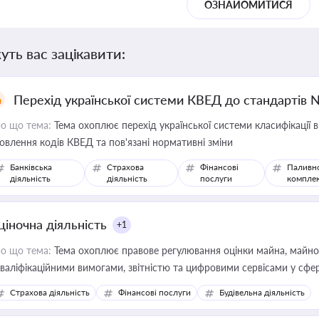
ОЗНАЙОМИТИСЯ
уть вас зацікавити:
Перехід української системи КВЕД до стандартів 
о що тема:
Тема охоплює перехід української системи класифікації в
овлення кодів КВЕД та пов'язані нормативні зміни
Банківська
Страхова
Фінансові
Паливн
діяльність
діяльність
послуги
компле
ціночна діяльність
+1
о що тема:
Тема охоплює правове регулювання оцінки майна, майнови
кваліфікаційними вимогами, звітністю та цифровими сервісами у сфер
дійних змін у цій сфері корисне для власника бізнесу, керівника, юр
Страхова діяльність
Фінансові послуги
Будівельна діяльність
иватизації, оренди державного майна, корпоративних угод і перевірки