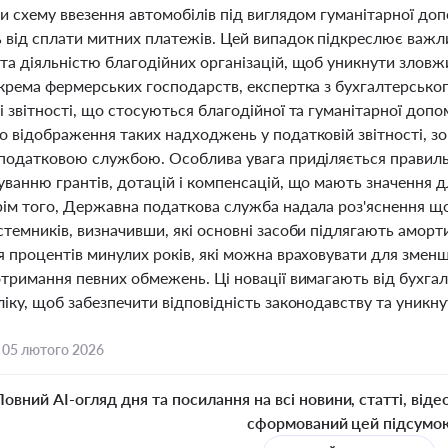
и схему ввезення автомобілів під виглядом гуманітарної доп
 від сплати митних платежів. Цей випадок підкреслює важл
та діяльністю благодійних організацій, щоб уникнути зловж
окрема фермерських господарств, експертка з бухгалтерськог
 звітності, що стосуються благодійної та гуманітарної допо
о відображення таких надходжень у податковій звітності, з
 податковою службою. Особлива увага приділяється правильн
уванню грантів, дотацій і компенсацій, що мають значення 
рім того, Державна податкова служба надала роз'яснення щ
темників, визначивши, які основні засоби підлягають аморти
я процентів минулих років, які можна враховувати для змен
тримання певних обмежень. Ці новації вимагають від бухгал
іку, щоб забезпечити відповідність законодавству та уникн
,
05 лютого 2026
Повний AI-огляд дня та посилання на всі новини, статті, віде
сформований цей підсумо