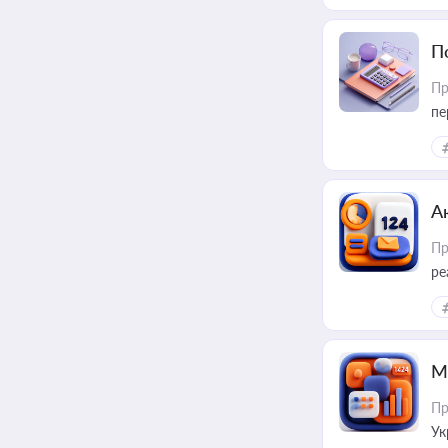
П
Пр
пе
А
Пр
ре
М
Пр
Ук