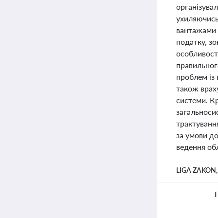
організувал
ухиляючись
вантажами 
податку, з
особливості
правильног
проблем із
також врах
системи. К
загальносис
трактуванн
за умови до
ведення обл
LIGA ZAKON