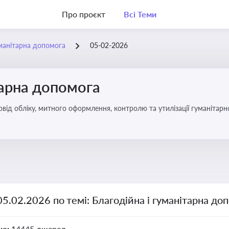
Про проєкт
Всі Теми
уманітарна допомога
05-02-2026
тарна допомога
від обліку, митного оформлення, контролю та утилізації гуманітарн
05.02.2026 по темі: Благодійна і гуманітарна до
но:
14445 джерел