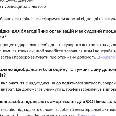
5 публікацій за 5 лютого
ібраних матеріалів ми сформували короткі відповіді на актуал
лідки для благодійних організацій має судовий проц
ги?
процес підкреслює необхідність суворого контролю за діяль
рними вантажами, щоб запобігти зловживанням і контрабанд
вства і прозоро звітувати про отриману допомогу.
Джерело
ильно відображати благодійну та гуманітарну допомо
ів?
включати такі надходження до податкової звітності, зокрем
і витрат. Це допомагає уникнути штрафів і забезпечує відпо
овні засоби підлягають амортизації для ФОПів-загал
тизацію підпадають основні засоби та нематеріальні активи,
 ремонт і ліквідацію не амортизуються.
Джерело