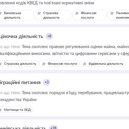
овлення кодів КВЕД та пов'язані нормативні зміни
Банківська
Страхова
Фінансові
Паливн
діяльність
діяльність
послуги
компле
ціночна діяльність
+8
о що тема:
Тема охоплює правове регулювання оцінки майна, майнови
кваліфікаційними вимогами, звітністю та цифровими сервісами у сфер
дійних змін у цій сфері корисне для власника бізнесу, керівника, юр
Страхова діяльність
Фінансові послуги
Будівельна діяльність
иватизації, оренди державного майна, корпоративних угод і перевірки
іграційні питання
+3
о що тема:
Тема охоплює порядок в’їзду, перебування, працевлаштув
омадянства України
Митниця та ЗЕД
нківська діяльність
+28