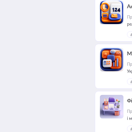
А
Пр
ре
М
Пр
Ук
ін
Ф
Пр
і 