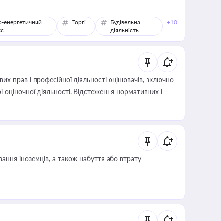
о-енергетичний
Торгівля
Будівельна
+10
кс
діяльність
х прав і професійної діяльності оцінювачів, включно
і оціночної діяльності. Відстеження нормативних і
иста або бухгалтера під час оподаткування,
 статусу суб'єктів оціночної діяльності
ання іноземців, а також набуття або втрату