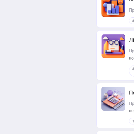
Пр
Лі
Пр
не
П
Пр
пе