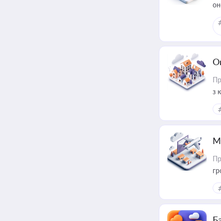
он
О
Пр
з 
ме
пр
М
Пр
гр
Ба