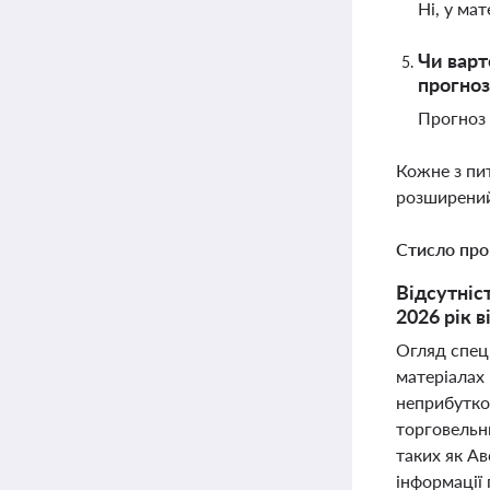
Ні, у ма
Чи варт
прогноз
Прогноз 
Кожне з пи
розширений
Стисло про
Відсутніс
2026 рік в
Огляд спец
матеріалах 
неприбутко
торговельни
таких як Авс
інформації 