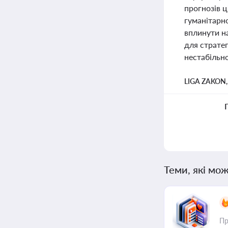
прогнозів ц
гуманітарно
вплинути на
для страте
нестабільно
LIGA ZAKON
Теми, які мож
Пр