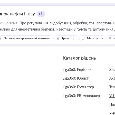
нок нафти і газу
+11
о що тема:
Про регулювання видобування, обробки, транспортування
жливо для енергетичної безпеки, інвестицій у галузь та дотримання 
Паливно-енергетичний комплекс
Транспорт
Металургія
Каталог рішень
Liga360: Керівник
Зн
Liga360: Юрист
Ак
Liga360: Бухгалтер
Тем
Liga360: PR-менеджер
Усі
Пол
Умо