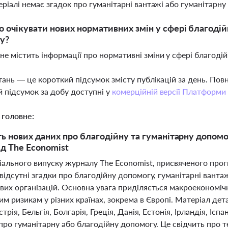
теріалі немає згадок про гуманітарні вантажі або гуманітарн
о очікувати нових нормативних змін у сфері благодійн
у?
не містить інформації про нормативні зміни у сфері благодійн
тань — це короткий підсумок змісту публікацій за день. По
 підсумок за добу доступні у
комерційній версії Платформи
 головне:
ть нових даних про благодійну та гуманітарну допомо
ід The Economist
іального випуску журналу The Economist, присвяченого прогн
відсутні згадки про благодійну допомогу, гуманітарні вантаж
вих організацій. Основна увага приділяється макроекономіч
м ризикам у різних країнах, зокрема в Європі. Матеріал дета
трія, Бельгія, Болгарія, Греція, Данія, Естонія, Ірландія, Іспан
про гуманітарну або благодійну допомогу. Це свідчить про т