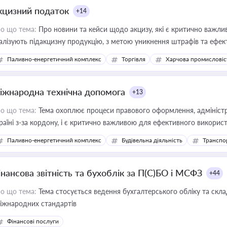
кцизний податок
+14
о що тема:
Про новини та кейси щодо акцизу, які є критично важли
алізують підакцизну продукцію, з метою уникнення штрафів та ефек
Паливно-енергетичний комплекс
Торгівля
Харчова промисловіс
іжнародна технічна допомога
+13
о що тема:
Тема охоплює процеси правового оформлення, адміністр
раїні з-за кордону, і є критично важливою для ефективного використ
фраструктурних проєктів
Паливно-енергетичний комплекс
Будівельна діяльність
Транспо
інансова звітність та бухоблік за П(С)БО і МСФЗ
+44
о що тема:
Тема стосується ведення бухгалтерського обліку та скла
міжнародних стандартів
Фінансові послуги