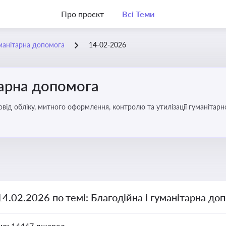
Про проєкт
Всі Теми
уманітарна допомога
14-02-2026
тарна допомога
від обліку, митного оформлення, контролю та утилізації гуманітарн
14.02.2026 по темі: Благодійна і гуманітарна до
но:
14447 джерел