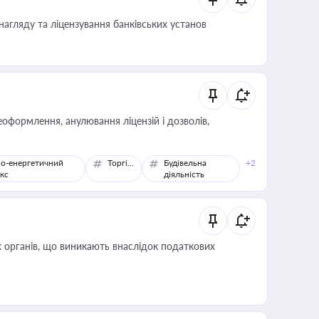
нагляду та ліцензування банківських установ
оформлення, анулювання ліцензій і дозволів,
о-енергетичний
Торгівля
Будівельна
+2
кс
діяльність
 органів, що виникають внаслідок податкових