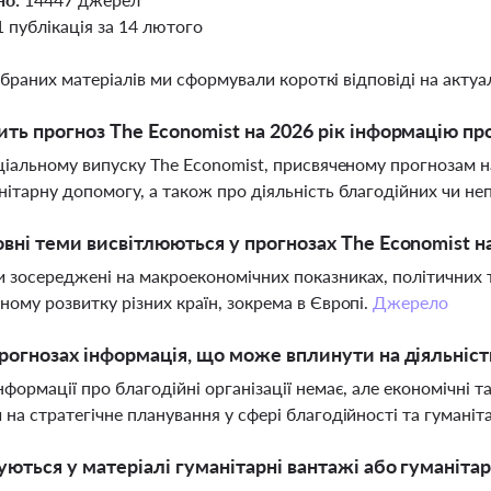
1 публікація за 14 лютого
ібраних матеріалів ми сформували короткі відповіді на актуал
ить прогноз The Economist на 2026 рік інформацію п
еціальному випуску The Economist, присвяченому прогнозам н
нітарну допомогу, а також про діяльність благодійних чи не
овні теми висвітлюються у прогнозах The Economist на
 зосереджені на макроекономічних показниках, політичних 
ному розвитку різних країн, зокрема в Європі.
Джерело
прогнозах інформація, що може вплинути на діяльніст
нформації про благодійні організації немає, але економічні т
 на стратегічне планування у сфері благодійності та гумані
уються у матеріалі гуманітарні вантажі або гуманіта