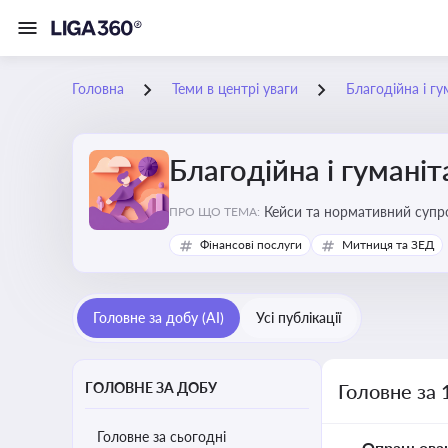
Головна
Теми в центрі уваги
Благодійна і г
Благодійна і гумані
Кейси та нормативний супро
ПРО ЩО ТЕМА:
Фінансові послуги
Митниця та ЗЕД
Головне за добу (AI)
Усі публікації
ГОЛОВНЕ ЗА ДОБУ
Головне за 
Головне за сьогодні
Опрацьова