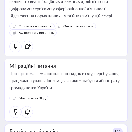
включно з кваліфікаційними вимогами, звітністю та
цифровими сервісами у сфері оціночної діяльності.
Відстеження нормативних і медійних змін у цій сфері
корисне для власника бізнесу, керівника, юриста або
Страхова діяльність
Фінансові послуги
бухгалтера під час оподаткування, приватизації, оренди
Будівельна діяльність
державного майна, корпоративних угод і перевірки
статусу суб'єктів оціночної діяльності
Міграційні питання
Про що тема:
Тема охоплює порядок в’їзду, перебування,
працевлаштування іноземців, а також набуття або втрату
громадянства України
Митниця та ЗЕД
Банківська діяльність
+11