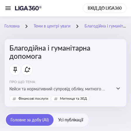
ВХІД ДО LIGA360
Головна
Теми в центрі уваги
Благодійна і гуманітарна допомога
Благодійна і гуманітарна
допомога
ПРО ЩО ТЕМА:
Кейси та нормативний супровід обліку, митного
оформлення, контролю та утилізації гуманітарної або
Фінансові послуги
Митниця та ЗЕД
благодійної допомоги
Головне за добу (AI)
Усі публікації