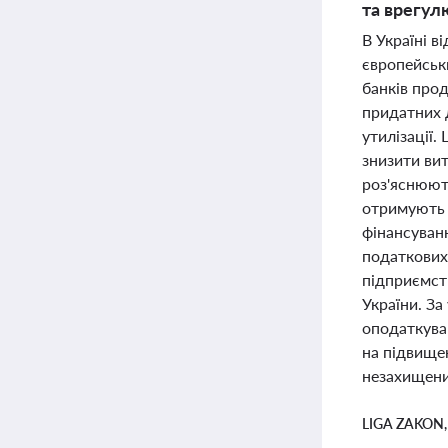
та врегул
В Україні 
європейськи
банків про
придатних д
утилізації.
знизити ви
роз'яснюють
отримують 
фінансуван
податкових
підприємст
України. За
оподаткуван
на підвищен
незахищених
LIGA ZAKON