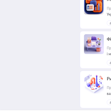
Пр
Ук
ін
Ф
Пр
і 
Ри
Пр
ва