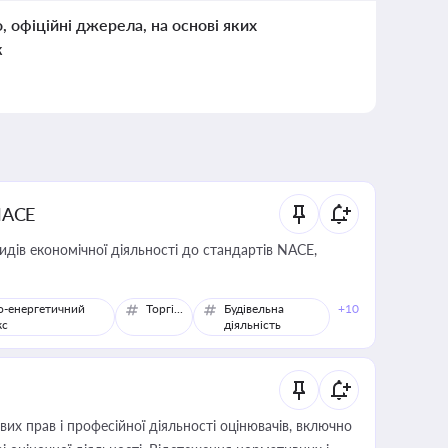
о, офіційні джерела, на основі яких
к
NACE
идів економічної діяльності до стандартів NACE,
о-енергетичний
Торгівля
Будівельна
+10
кс
діяльність
х прав і професійної діяльності оцінювачів, включно