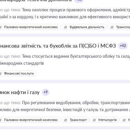
о що тема:
Тема охоплює процеси правового оформлення, адміністр
раїні з-за кордону, і є критично важливою для ефективного використ
фраструктурних проєктів
Паливно-енергетичний комплекс
Будівельна діяльність
Транспо
інансова звітність та бухоблік за П(С)БО і МСФЗ
+42
о що тема:
Тема стосується ведення бухгалтерського обліку та скла
міжнародних стандартів
Фінансові послуги
нок нафти і газу
+9
о що тема:
Про регулювання видобування, обробки, транспортування
жливо для енергетичної безпеки, інвестицій у галузь та дотримання 
Паливно-енергетичний комплекс
Транспорт
Металургія