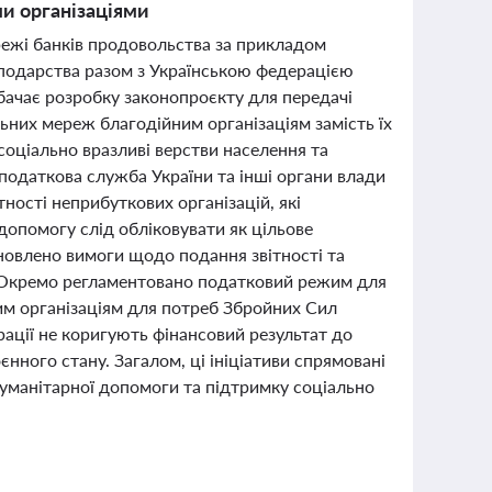
и організаціями
режі банків продовольства за прикладом
осподарства разом з Українською федерацією
ачає розробку законопроєкту для передачі
ьних мереж благодійним організаціям замість їх
 соціально вразливі верстви населення та
податкова служба України та інші органи влади
ності неприбуткових організацій, які
допомогу слід обліковувати як цільове
новлено вимоги щодо подання звітності та
й. Окремо регламентовано податковий режим для
им організаціям для потреб Збройних Сил
ерації не коригують фінансовий результат до
нного стану. Загалом, ці ініціативи спрямовані
 гуманітарної допомоги та підтримку соціально