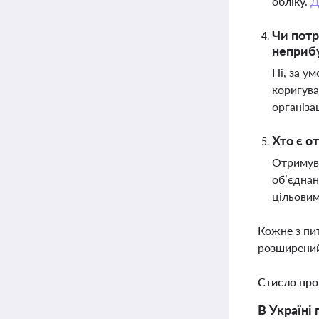
обліку.
Д
Чи потр
неприбу
Ні, за у
коригува
організа
Хто є о
Отримува
об’єднан
цільови
Кожне з пи
розширений
Стисло про
В Україні