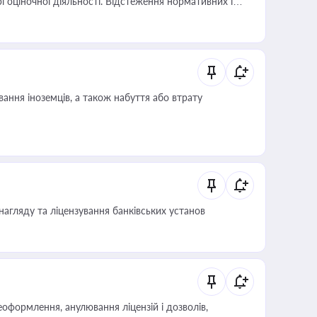
і оціночної діяльності. Відстеження нормативних і
иста або бухгалтера під час оподаткування,
 статусу суб'єктів оціночної діяльності
ання іноземців, а також набуття або втрату
нагляду та ліцензування банківських установ
оформлення, анулювання ліцензій і дозволів,