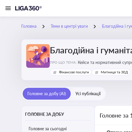
Головна
Теми в центрі уваги
Благодійна і г
Благодійна і гумані
Кейси та нормативний супро
ПРО ЩО ТЕМА:
Фінансові послуги
Митниця та ЗЕД
Головне за добу (AI)
Усі публікації
ГОЛОВНЕ ЗА ДОБУ
Головне за 
Головне за сьогодні
Опрацьова