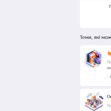
Теми, які мож
Пр
он
О
Пр