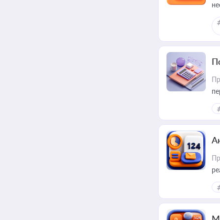
не
П
Пр
пе
А
Пр
ре
М