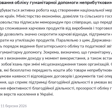
ювання обліку гуманітарної допомоги неприбутковим
відбувається активна робота над створенням національної ме
х країн. Міністерство економіки, довкілля та сільського г
довольства підписали меморандум про співпрацю, що передб
о споживання харчових продуктів від виробників і торговел
 Це дозволить значно скоротити харчові відходи, підтримати
трати на утилізацію продуктів. Паралельно з цим, Державна 
 порядок ведення бухгалтерського обліку та податкової звіт
гуманітарну допомогу. Зокрема, визначено, що гуманітарну 
ня з визнанням доходу у момент використання, а також вста
 зобов’язань при зміні місцезнаходження таких організаці
в, які безоплатно передають кошти або товари неприбутков
 умови наявності відповідних договорів і документів такі оп
ня, що сприяє підтримці благодійної діяльності в умовах воє
ня ефективності благодійної діяльності, прозорості обліку
 верств населення в Україні.
,
11 березня 2026