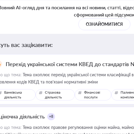
Повний AI-огляд дня та посилання на всі новини, статті, віде
сформований цей підсумо
ОЗНАЙОМИТИСЯ
уть вас зацікавити:
Перехід української системи КВЕД до стандартів 
о що тема:
Тема охоплює перехід української системи класифікації в
овлення кодів КВЕД та пов'язані нормативні зміни
Банківська
Страхова
Фінансові
Паливн
діяльність
діяльність
послуги
компле
ціночна діяльність
+8
о що тема:
Тема охоплює правове регулювання оцінки майна, майнови