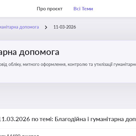
Про проєкт
Всі Теми
уманітарна допомога
11-03-2026
тарна допомога
від обліку, митного оформлення, контролю та утилізації гуманітарн
11.03.2026 по темі: Благодійна і гуманітарна до
но:
14480 джерел