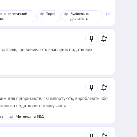
о-енергетичний
Торгівля
Будівельна
+2
кс
діяльність
 органів, що виникають внаслідок податкових
вим для підприємств, які імпортують, виробляють або
тивного податкового планування.
ть
Митниця та ЗЕД