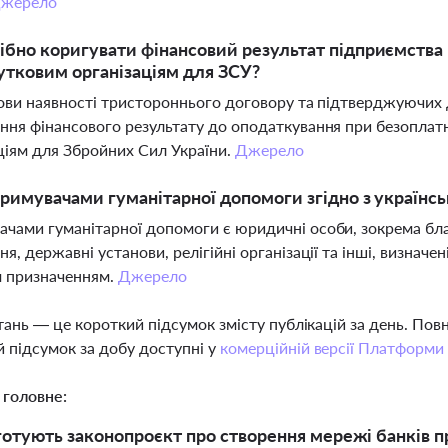
жерело
ібно коригувати фінансовий результат підприємства
тковим організаціям для ЗСУ?
мови наявності тристороннього договору та підтверджуючих 
ння фінансового результату до оподаткування при безоплатн
ціям для Збройних Сил України.
Джерело
тримувачами гуманітарної допомоги згідно з українс
чами гуманітарної допомоги є юридичні особи, зокрема благо
ня, державні установи, релігійні організації та інші, визнач
м призначенням.
Джерело
тань — це короткий підсумок змісту публікацій за день. По
 підсумок за добу доступні у
комерційній версії Платформи
 головне:
 готують законопроєкт про створення мережі банків п