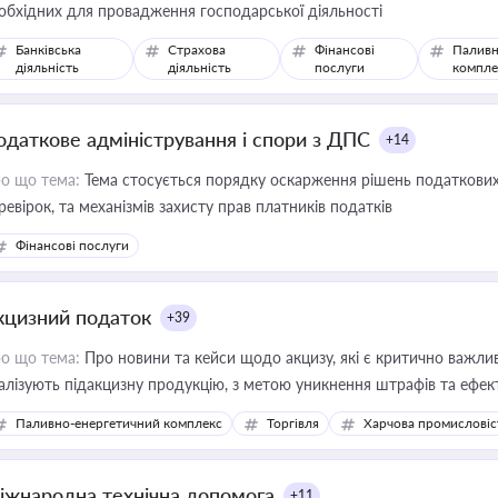
обхідних для провадження господарської діяльності
Банківська
Страхова
Фінансові
Паливн
діяльність
діяльність
послуги
компле
одаткове адміністрування і спори з ДПС
+14
о що тема:
Тема стосується порядку оскарження рішень податкових
ревірок, та механізмів захисту прав платників податків
Фінансові послуги
кцизний податок
+39
о що тема:
Про новини та кейси щодо акцизу, які є критично важли
алізують підакцизну продукцію, з метою уникнення штрафів та ефек
Паливно-енергетичний комплекс
Торгівля
Харчова промисловіс
іжнародна технічна допомога
+11