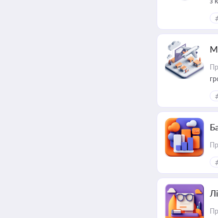
з 
ме
пр
М
Пр
гр
Ба
Пр
Лі
Пр