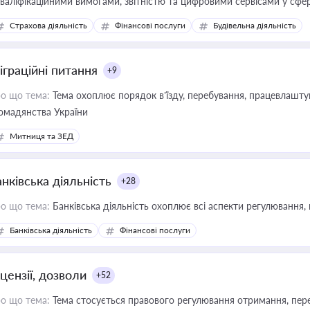
кваліфікаційними вимогами, звітністю та цифровими сервісами у сфер
дійних змін у цій сфері корисне для власника бізнесу, керівника, юр
Страхова діяльність
Фінансові послуги
Будівельна діяльність
иватизації, оренди державного майна, корпоративних угод і перевірки
іграційні питання
+9
о що тема:
Тема охоплює порядок в’їзду, перебування, працевлаштув
омадянства України
Митниця та ЗЕД
нківська діяльність
+28
о що тема:
Банківська діяльність охоплює всі аспекти регулювання, 
Банківська діяльність
Фінансові послуги
цензії, дозволи
+52
о що тема:
Тема стосується правового регулювання отримання, пере