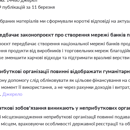
9 публікацій за 11 березня
ібраних матеріалів ми сформували короткі відповіді на актуал
дбачає законопроєкт про створення мережі банків п
оєкт передбачає створення національної мережі банків про
ня продукти від виробників і торговельних мереж благодійни
 зменшити харчові відходи та підтримати вразливі верстви
ибуткові організації повинні відображати гуманітар
рну допомогу слід обліковувати як цільове фінансування на
 момент її використання, а не через рахунки доходів і витр
.
Джерело
аткові зобов’язання виникають у неприбуткових орга
і місцезнаходження неприбуткові організації повинні подав
 місцем, враховуючи особливості державної реєстрації та об