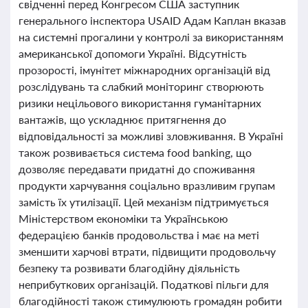
свідченні перед Конгресом США заступник
генерального інспектора USAID Адам Каплан вказав
на системні прогалини у контролі за використанням
американської допомоги Україні. Відсутність
прозорості, імунітет міжнародних організацій від
розслідувань та слабкий моніторинг створюють
ризики нецільового використання гуманітарних
вантажів, що ускладнює притягнення до
відповідальності за можливі зловживання. В Україні
також розвивається система food banking, що
дозволяє передавати придатні до споживання
продукти харчування соціально вразливим групам
замість їх утилізації. Цей механізм підтримується
Міністерством економіки та Українською
федерацією банків продовольства і має на меті
зменшити харчові втрати, підвищити продовольчу
безпеку та розвивати благодійну діяльність
неприбуткових організацій. Податкові пільги для
благодійності також стимулюють громадян робити