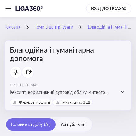
ВХІД ДО LIGA360
Головна
Теми в центрі уваги
Благодійна і гуманітарна допомога
Благодійна і гуманітарна
допомога
ПРО ЩО ТЕМА:
Кейси та нормативний супровід обліку, митного
оформлення, контролю та утилізації гуманітарної або
Фінансові послуги
Митниця та ЗЕД
благодійної допомоги
Головне за добу (AI)
Усі публікації