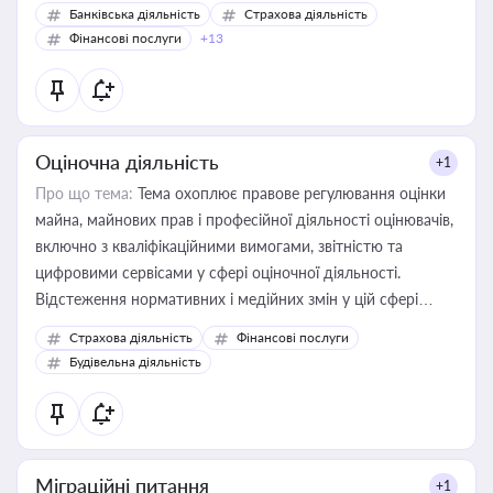
Банківська діяльність
Страхова діяльність
Фінансові послуги
+13
Оціночна діяльність
+1
Про що тема:
Тема охоплює правове регулювання оцінки
майна, майнових прав і професійної діяльності оцінювачів,
включно з кваліфікаційними вимогами, звітністю та
цифровими сервісами у сфері оціночної діяльності.
Відстеження нормативних і медійних змін у цій сфері
корисне для власника бізнесу, керівника, юриста або
Страхова діяльність
Фінансові послуги
бухгалтера під час оподаткування, приватизації, оренди
Будівельна діяльність
державного майна, корпоративних угод і перевірки
статусу суб'єктів оціночної діяльності
Міграційні питання
+1