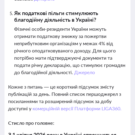
Як податкові пільги стимулюють
благодійну діяльність в Україні?
Фізичні особи-резиденти України можуть
отримати податкову знижку за пожертви
неприбутковим організаціям у межах 4% від
річного оподатковуваного доходу. Для цього
потрібно мати підтверджуючі документи та
подати річну декларацію, що стимулює громадян
до благодійної діяльності.
Джерело
Кожне з питань — це короткий підсумок змісту
публікацій за день. Повний список першоджерел з
посиланнями та розширений підсумок за добу
доступні у
комерційній версії Платформи LIGA360.
Стисло про головне:
З 1 квітня 2026 року в Україні спрощується