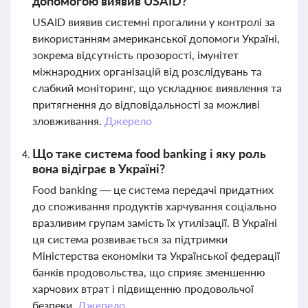
допомогою виявив USAID?
USAID виявив системні прогалини у контролі за
використанням американської допомоги Україні,
зокрема відсутність прозорості, імунітет
міжнародних організацій від розслідувань та
слабкий моніторинг, що ускладнює виявлення та
притягнення до відповідальності за можливі
зловживання.
Джерело
Що таке система food banking і яку роль
вона відіграє в Україні?
Food banking — це система передачі придатних
до споживання продуктів харчування соціально
вразливим групам замість їх утилізації. В Україні
ця система розвивається за підтримки
Міністерства економіки та Української федерації
банків продовольства, що сприяє зменшенню
харчових втрат і підвищенню продовольчої
безпеки.
Джерело