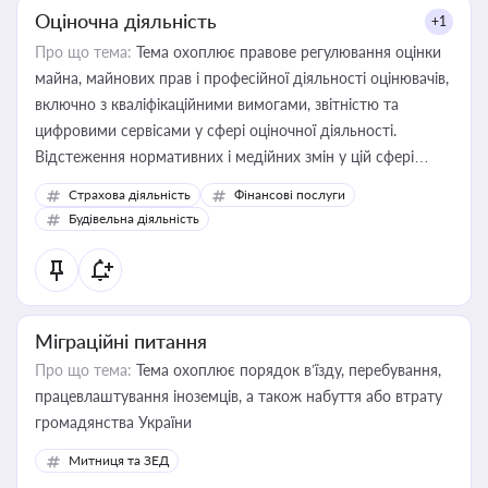
Оціночна діяльність
+1
Про що тема:
Тема охоплює правове регулювання оцінки
майна, майнових прав і професійної діяльності оцінювачів,
включно з кваліфікаційними вимогами, звітністю та
цифровими сервісами у сфері оціночної діяльності.
Відстеження нормативних і медійних змін у цій сфері
корисне для власника бізнесу, керівника, юриста або
Страхова діяльність
Фінансові послуги
бухгалтера під час оподаткування, приватизації, оренди
Будівельна діяльність
державного майна, корпоративних угод і перевірки
статусу суб'єктів оціночної діяльності
Міграційні питання
Про що тема:
Тема охоплює порядок в’їзду, перебування,
працевлаштування іноземців, а також набуття або втрату
громадянства України
Митниця та ЗЕД