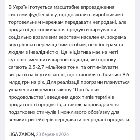
В Україні готується масштабне впровадження
системи фудбенкінгу, що дозволить виробникам і
торговельним мережам передавати непродані, але
придатні до споживання продукти харчування
соціально вразливим верствам населення, зокрема
внутрішньо переміщеним особам, пенсіонерам та
людям з інвалідністю. Ця ініціатива має на меті
суттєво зменшити харчові відходи, які щороку
сягають 2,5-2,7 мільйона тонн, та оптимізувати
витрати на їх утилізацію, що становлять близько 9,6
млрд грн на рік. Для реалізації програми планується
ухвалення окремого закону "Про банки
продовольства", введення двох типів термінів
придатності продуктів, а також запровадження
податкових стимулів і можливого обов’язку для
великих ритейлерів передавати непродані продукти.
LIGA ZAKON,
23 березня 2026