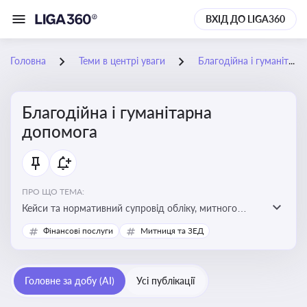
ВХІД ДО LIGA360
Головна
Теми в центрі уваги
Благодійна і гуманітарна допомога
Благодійна і гуманітарна
допомога
ПРО ЩО ТЕМА:
Кейси та нормативний супровід обліку, митного
оформлення, контролю та утилізації гуманітарної або
Фінансові послуги
Митниця та ЗЕД
благодійної допомоги
Головне за добу (AI)
Усі публікації