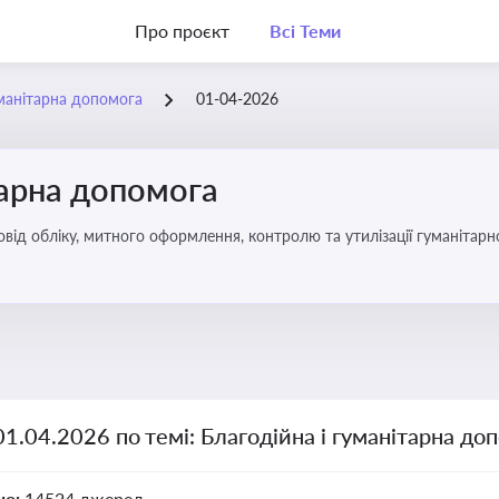
Про проєкт
Всі Теми
уманітарна допомога
01-04-2026
тарна допомога
від обліку, митного оформлення, контролю та утилізації гуманітарн
01.04.2026 по темі: Благодійна і гуманітарна до
но:
14524 джерел