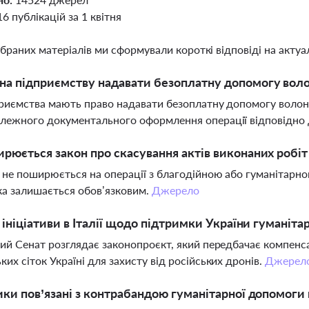
16 публікацій за 1 квітня
ібраних матеріалів ми сформували короткі відповіді на актуал
а підприємству надавати безоплатну допомогу воло
приємства мають право надавати безоплатну допомогу волон
лежного документального оформлення операції відповідно 
рюється закон про скасування актів виконаних робіт
н не поширюється на операції з благодійною або гуманітарн
а залишається обов’язковим.
Джерело
і ініціативи в Італії щодо підтримки України гумані
кий Сенат розглядає законопроєкт, який передбачає компенс
ких сіток Україні для захисту від російських дронів.
Джерел
ики пов’язані з контрабандою гуманітарної допомоги 