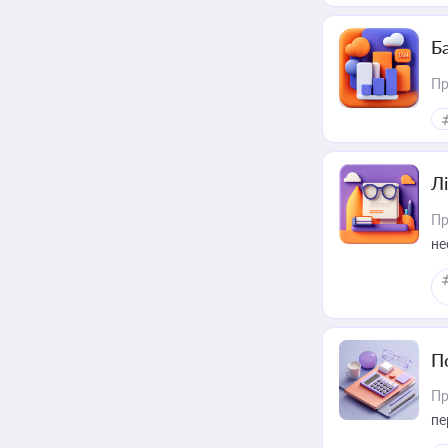
Ба
Пр
Лі
Пр
не
П
Пр
пе