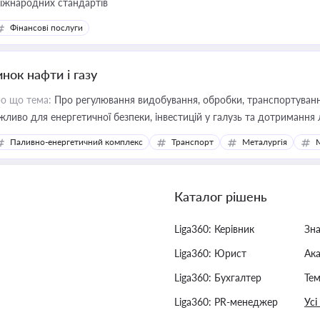
міжнародних стандартів
Фінансові послуги
нок нафти і газу
о що тема:
Про регулювання видобування, обробки, транспортування
жливо для енергетичної безпеки, інвестицій у галузь та дотримання 
Паливно-енергетичний комплекс
Транспорт
Металургія
Каталог рішень
Liga360: Керівник
Зн
Liga360: Юрист
Ак
Liga360: Бухгалтер
Тем
Liga360: PR-менеджер
Усі