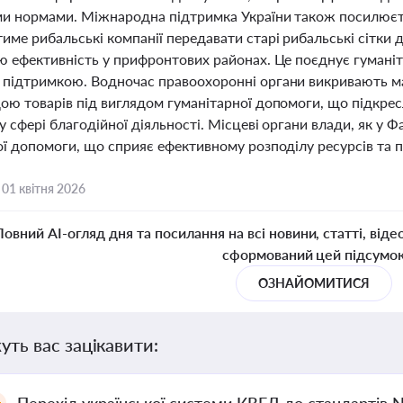
и нормами. Міжнародна підтримка України також посилюєтьс
ме рибальські компанії передавати старі рибальські сітки д
ю ефективність у прифронтових районах. Це поєднує гуманіт
підтримкою. Водночас правоохоронні органи викривають мас
ою товарів під виглядом гуманітарної допомоги, що підкре
у сфері благодійної діяльності. Місцеві органи влади, як у Ф
ої допомоги, що сприяє ефективному розподілу ресурсів та п
,
01 квітня 2026
Повний AI-огляд дня та посилання на всі новини, статті, віде
сформований цей підсумо
ОЗНАЙОМИТИСЯ
уть вас зацікавити: