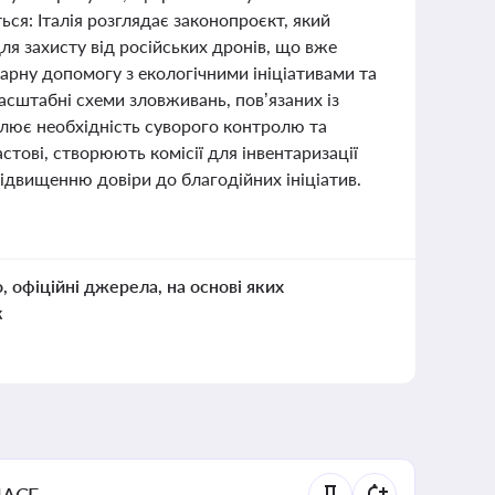
я: Італія розглядає законопроєкт, який
ля захисту від російських дронів, що вже
арну допомогу з екологічними ініціативами та
штабні схеми зловживань, пов’язаних із
слює необхідність суворого контролю та
астові, створюють комісії для інвентаризації
ідвищенню довіри до благодійних ініціатив.
о, офіційні джерела, на основі яких
к