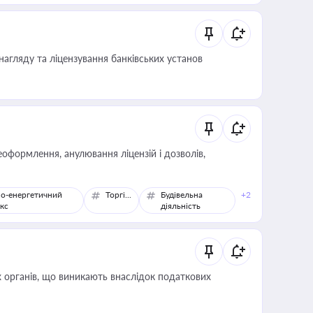
нагляду та ліцензування банківських установ
оформлення, анулювання ліцензій і дозволів,
о-енергетичний
Торгівля
Будівельна
+2
кс
діяльність
 органів, що виникають внаслідок податкових