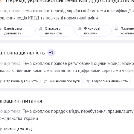
Перехід української системи КВЕД до стандартів 
о що тема:
Тема охоплює перехід української системи класифікації в
овлення кодів КВЕД та пов'язані нормативні зміни
Банківська
Страхова
Фінансові
Паливн
діяльність
діяльність
послуги
компле
ціночна діяльність
+1
о що тема:
Тема охоплює правове регулювання оцінки майна, майнови
кваліфікаційними вимогами, звітністю та цифровими сервісами у сфер
дійних змін у цій сфері корисне для власника бізнесу, керівника, юр
Страхова діяльність
Фінансові послуги
Будівельна діяльність
иватизації, оренди державного майна, корпоративних угод і перевірки
іграційні питання
о що тема:
Тема охоплює порядок в’їзду, перебування, працевлаштув
омадянства України
Митниця та ЗЕД