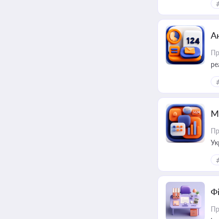
А
Пр
ре
М
Пр
Ук
ін
Ф
Пр