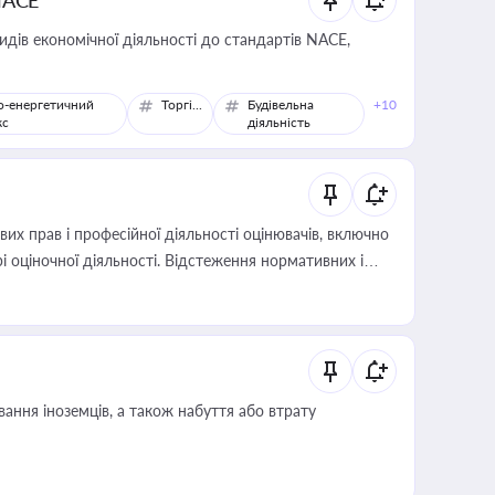
NACE
идів економічної діяльності до стандартів NACE,
о-енергетичний
Торгівля
Будівельна
+10
кс
діяльність
х прав і професійної діяльності оцінювачів, включно
і оціночної діяльності. Відстеження нормативних і
иста або бухгалтера під час оподаткування,
 статусу суб'єктів оціночної діяльності
ання іноземців, а також набуття або втрату