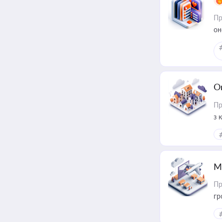
Пр
он
О
Пр
з 
ме
пр
М
Пр
гр