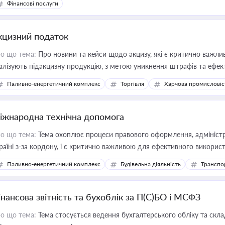
Фінансові послуги
кцизний податок
о що тема:
Про новини та кейси щодо акцизу, які є критично важли
алізують підакцизну продукцію, з метою уникнення штрафів та ефек
Паливно-енергетичний комплекс
Торгівля
Харчова промисловіс
іжнародна технічна допомога
о що тема:
Тема охоплює процеси правового оформлення, адміністр
раїні з-за кордону, і є критично важливою для ефективного використ
фраструктурних проєктів
Паливно-енергетичний комплекс
Будівельна діяльність
Транспо
інансова звітність та бухоблік за П(С)БО і МСФЗ
о що тема:
Тема стосується ведення бухгалтерського обліку та скла