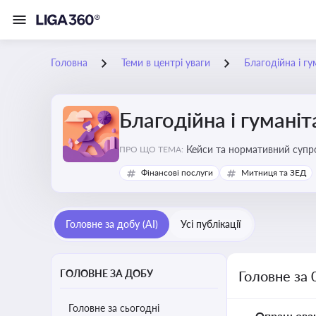
Головна
Теми в центрі уваги
Благодійна і г
Благодійна і гумані
Кейси та нормативний супро
ПРО ЩО ТЕМА:
Фінансові послуги
Митниця та ЗЕД
Головне за добу (AI)
Усі публікації
ГОЛОВНЕ ЗА ДОБУ
Головне за 
Головне за сьогодні
Опрацьова