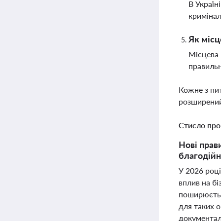
В Україн
кримінал
Як місц
Місцева 
правильн
Кожне з пи
розширений
Стисло про
Нові прав
благодійн
У 2026 році
вплив на бі
поширюєтьс
для таких 
документал