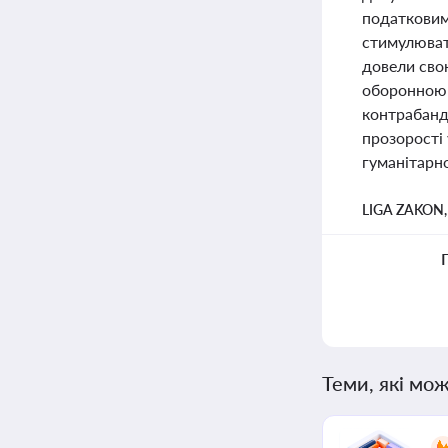
податковим
стимулювати
довели сво
оборонною 
контрабанд
прозорості 
гуманітарн
LIGA ZAKON
Теми, які мож