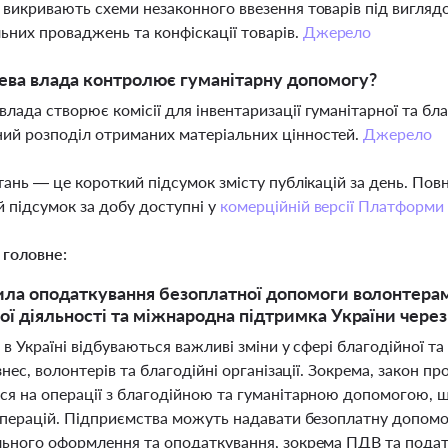
і викривають схеми незаконного ввезення товарів під вигля
ьних проваджень та конфіскації товарів.
Джерело
ева влада контролює гуманітарну допомогу?
влада створює комісії для інвентаризації гуманітарної та бл
ий розподіл отриманих матеріальних цінностей.
Джерело
тань — це короткий підсумок змісту публікацій за день. По
 підсумок за добу доступні у
комерційній версії Платформи
 головне:
ила оподаткування безоплатної допомоги волонтерам
ої діяльності та міжнародна підтримка України через 
 в Україні відбуваються важливі зміни у сфері благодійної 
знес, волонтерів та благодійні організації. Зокрема, закон пр
я на операції з благодійною та гуманітарною допомогою, 
операцій. Підприємства можуть надавати безоплатну допом
ьного оформлення та оподаткування, зокрема ПДВ та подат