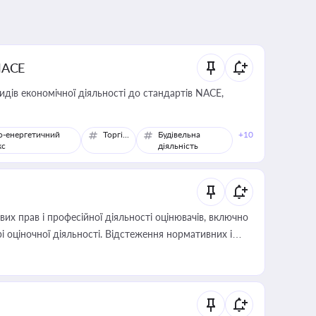
NACE
идів економічної діяльності до стандартів NACE,
о-енергетичний
Торгівля
Будівельна
+10
кс
діяльність
х прав і професійної діяльності оцінювачів, включно
і оціночної діяльності. Відстеження нормативних і
иста або бухгалтера під час оподаткування,
 статусу суб'єктів оціночної діяльності