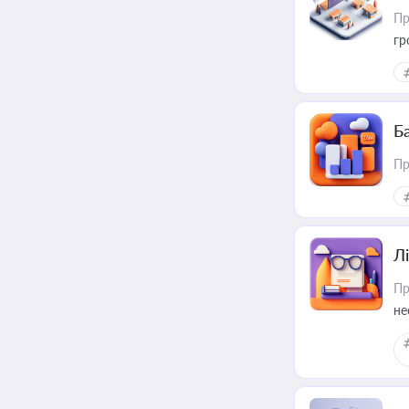
Пр
гр
Ба
Пр
Лі
Пр
не