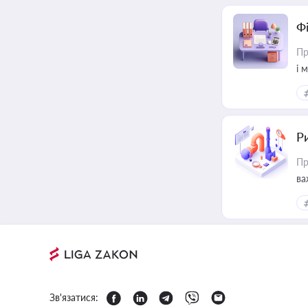
Ф
Пр
і 
Ри
Пр
ва
Зв'язатися: