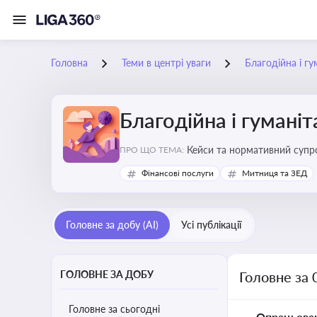
Головна
Теми в центрі уваги
Благодійна і г
Благодійна і гумані
Кейси та нормативний супро
ПРО ЩО ТЕМА:
Фінансові послуги
Митниця та ЗЕД
Головне за добу (AI)
Усі публікації
ГОЛОВНЕ ЗА ДОБУ
Головне за 
Головне за сьогодні
Опрацьова