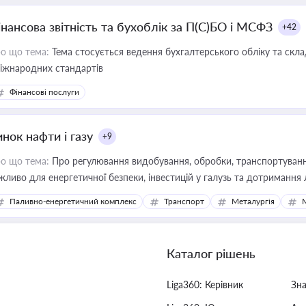
інансова звітність та бухоблік за П(С)БО і МСФЗ
+42
о що тема:
Тема стосується ведення бухгалтерського обліку та скла
міжнародних стандартів
Фінансові послуги
нок нафти і газу
+9
о що тема:
Про регулювання видобування, обробки, транспортування
жливо для енергетичної безпеки, інвестицій у галузь та дотримання 
Паливно-енергетичний комплекс
Транспорт
Металургія
Каталог рішень
Liga360: Керівник
Зн