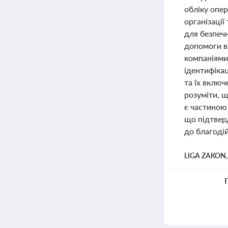
обліку опе
організаці
для безпечн
допомоги в
компаніями.
ідентифікац
та їх включ
розуміти, 
є частиною 
що підтвер
до благодій
LIGA ZAKON