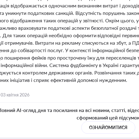
рація відображається одночасним визнанням витрат і доході
ї та уникнути податкових санкцій. Відсутність порушень зак
ого відображення таких операцій у звітності. Окрім цього, у
ажливо враховувати податкові аспекти безоплатної роздачі 
 Для таких операцій необхідно оформити відповідні первинн
ії отримувачів. Витрати на рекламу списуються на збут, а П
ення до собівартості послуг. У контексті інформаційної безп
що поширення фейків про прострочену їжу для переселенців т
інформаційної війни. Система фудбанкінгу в Україні гаранту
джується контролем державних органів. Розвінчання таких 
них ініціатив і сприяє ефективній допомозі нужденним.
,
03 квітня 2026
Повний AI-огляд дня та посилання на всі новини, статті, віде
сформований цей підсумо
ОЗНАЙОМИТИСЯ