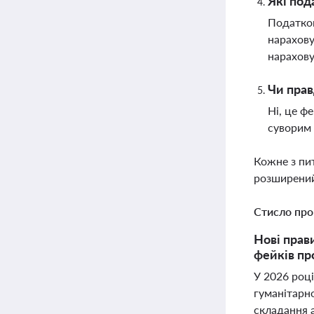
Які под
Податков
нарахову
нарахову
Чи прав
Ні, це ф
суворим 
Кожне з пи
розширений
Стисло про
Нові прав
фейків пр
У 2026 році
гуманітарн
складання а