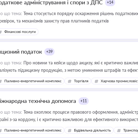
одаткове адміністрування і спори з ДПС
+14
о що тема:
Тема стосується порядку оскарження рішень податкових
ревірок, та механізмів захисту прав платників податків
Фінансові послуги
кцизний податок
+39
о що тема:
Про новини та кейси щодо акцизу, які є критично важли
алізують підакцизну продукцію, з метою уникнення штрафів та ефек
Паливно-енергетичний комплекс
Торгівля
Харчова промисловіс
іжнародна технічна допомога
+11
о що тема:
Тема охоплює процеси правового оформлення, адміністр
раїні з-за кордону, і є критично важливою для ефективного використ
фраструктурних проєктів
Паливно-енергетичний комплекс
Будівельна діяльність
Транспо