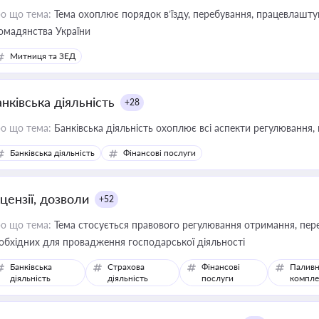
о що тема:
Тема охоплює порядок в’їзду, перебування, працевлаштув
омадянства України
Митниця та ЗЕД
нківська діяльність
+28
о що тема:
Банківська діяльність охоплює всі аспекти регулювання, 
Банківська діяльність
Фінансові послуги
цензії, дозволи
+52
о що тема:
Тема стосується правового регулювання отримання, пере
обхідних для провадження господарської діяльності
Банківська
Страхова
Фінансові
Паливн
діяльність
діяльність
послуги
компле