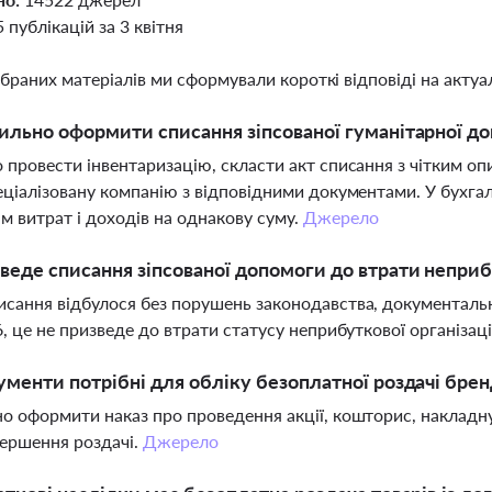
5 публікацій за 3 квітня
ібраних матеріалів ми сформували короткі відповіді на актуал
ильно оформити списання зіпсованої гуманітарної до
 провести інвентаризацію, скласти акт списання з чітким о
еціалізовану компанію з відповідними документами. У бухга
м витрат і доходів на однакову суму.
Джерело
веде списання зіпсованої допомоги до втрати неприб
сання відбулося без порушень законодавства, документально
6, це не призведе до втрати статусу неприбуткової організаці
ументи потрібні для обліку безоплатної роздачі бр
о оформити наказ про проведення акції, кошторис, накладн
вершення роздачі.
Джерело