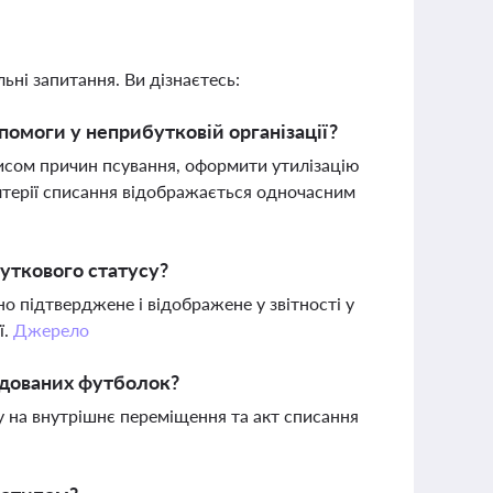
ьні запитання. Ви дізнаєтесь:
помоги у неприбутковій організації?
писом причин псування, оформити утилізацію
лтерії списання відображається одночасним
уткового статусу?
 підтверджене і відображене у звітності у
ї.
Джерело
ендованих футболок?
у на внутрішнє переміщення та акт списання