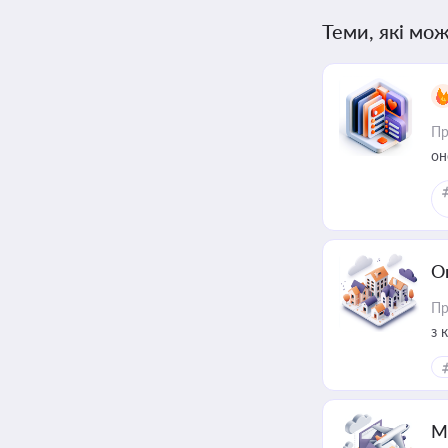
Теми, які мож
Пр
он
О
Пр
з 
ме
пр
М