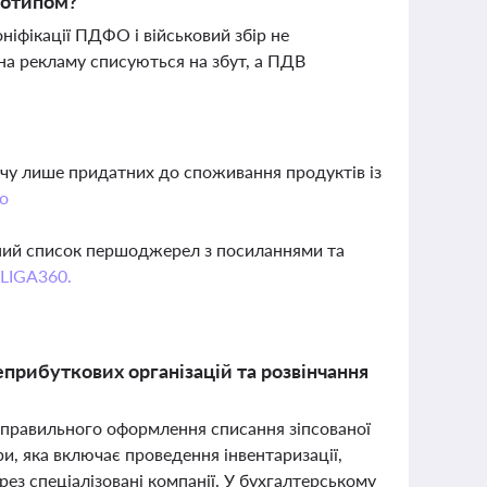
оготипом?
оніфікації ПДФО і військовий збір не
на рекламу списуються на збут, а ПДВ
дачу лише придатних до споживання продуктів із
о
вний список першоджерел з посиланнями та
 LIGA360.
еприбуткових організацій та розвінчання
о правильного оформлення списання зіпсованої
, яка включає проведення інвентаризації,
ез спеціалізовані компанії. У бухгалтерському