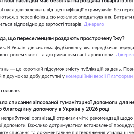
аткові наслідки має безоплатна роздача товарів із л
і наслідки залежать від ідентифікації отримувачів: без перс
ються, з персоніфікацією можливе оподаткування. Витрати 
ється відповідно до вартості товарів.
Джерело
да, що переселенцям роздають прострочену їжу?
ейк. В Україні діє система фудбанкінгу, яка передбачає пере
контролем якості та дотриманням санітарних норм.
Джерел
тань — це короткий підсумок змісту публікацій за день. По
 підсумок за добу доступні у
комерційній версії Платформи
 головне:
ила списання зіпсованої гуманітарної допомоги для н
о благодійну допомогу в Україні у 2026 році
 неприбуткові організації отримали чіткі рекомендації щод
ої допомоги. Важливо дотримуватися встановленої процедури
кту списання та документальне підтвердження утилізації чер