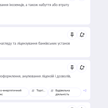
ання іноземців, а також набуття або втрату
нагляду та ліцензування банківських установ
оформлення, анулювання ліцензій і дозволів,
о-енергетичний
Торгівля
Будівельна
+2
кс
діяльність