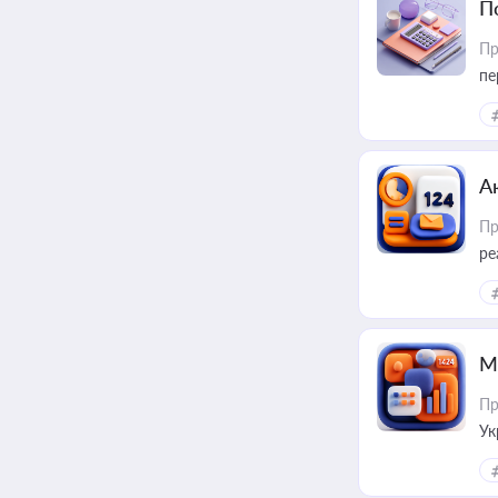
П
Пр
пе
А
Пр
ре
М
Пр
Ук
ін