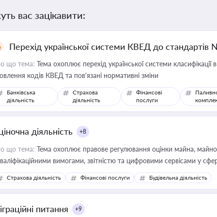
уть вас зацікавити:
Перехід української системи КВЕД до стандартів 
о що тема:
Тема охоплює перехід української системи класифікації в
овлення кодів КВЕД та пов'язані нормативні зміни
Банківська
Страхова
Фінансові
Паливн
діяльність
діяльність
послуги
компле
ціночна діяльність
+8
о що тема:
Тема охоплює правове регулювання оцінки майна, майнови
кваліфікаційними вимогами, звітністю та цифровими сервісами у сфер
дійних змін у цій сфері корисне для власника бізнесу, керівника, юр
Страхова діяльність
Фінансові послуги
Будівельна діяльність
иватизації, оренди державного майна, корпоративних угод і перевірки
іграційні питання
+9