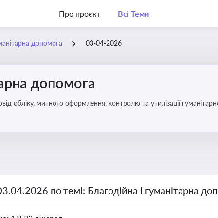
Про проєкт
Всі Теми
уманітарна допомога
03-04-2026
тарна допомога
від обліку, митного оформлення, контролю та утилізації гуманітарн
03.04.2026 по темі: Благодійна і гуманітарна до
но:
14522 джерел