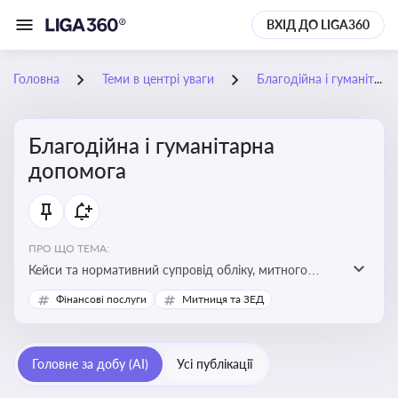
ВХІД ДО LIGA360
Головна
Теми в центрі уваги
Благодійна і гуманітарна допомога
Благодійна і гуманітарна
допомога
ПРО ЩО ТЕМА:
Кейси та нормативний супровід обліку, митного
оформлення, контролю та утилізації гуманітарної або
Фінансові послуги
Митниця та ЗЕД
благодійної допомоги
Головне за добу (AI)
Усі публікації