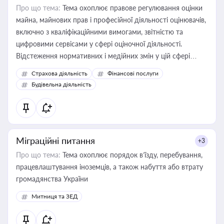
Про що тема:
Тема охоплює правове регулювання оцінки
майна, майнових прав і професійної діяльності оцінювачів,
включно з кваліфікаційними вимогами, звітністю та
цифровими сервісами у сфері оціночної діяльності.
Відстеження нормативних і медійних змін у цій сфері
корисне для власника бізнесу, керівника, юриста або
Страхова діяльність
Фінансові послуги
бухгалтера під час оподаткування, приватизації, оренди
Будівельна діяльність
державного майна, корпоративних угод і перевірки
статусу суб'єктів оціночної діяльності
Міграційні питання
+3
Про що тема:
Тема охоплює порядок в’їзду, перебування,
працевлаштування іноземців, а також набуття або втрату
громадянства України
Митниця та ЗЕД